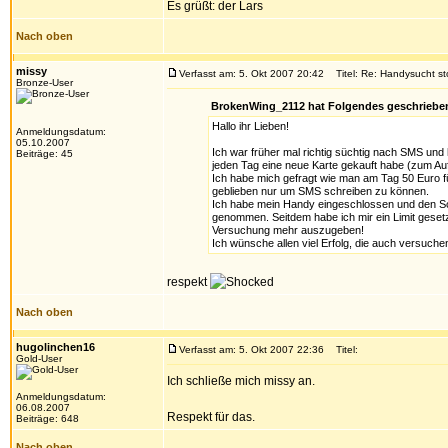
Es grüßt: der Lars
Nach oben
missy
Verfasst am: 5. Okt 2007 20:42
Titel: Re: Handysucht st
Bronze-User
BrokenWing_2112 hat Folgendes geschriebe
Hallo ihr Lieben!
Anmeldungsdatum:
05.10.2007
Ich war früher mal richtig süchtig nach SMS und
Beiträge: 45
jeden Tag eine neue Karte gekauft habe (zum Aufl
Ich habe mich gefragt wie man am Tag 50 Euro fü
geblieben nur um SMS schreiben zu können.
Ich habe mein Handy eingeschlossen und den Sch
genommen. Seitdem habe ich mir ein Limit gesetz
Versuchung mehr auszugeben!
Ich wünsche allen viel Erfolg, die auch versuch
respekt
Nach oben
hugolinchen16
Verfasst am: 5. Okt 2007 22:36
Titel:
Gold-User
Ich schließe mich missy an.
Anmeldungsdatum:
06.08.2007
Respekt für das.
Beiträge: 648
Nach oben