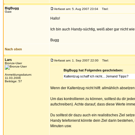
BigBugg
Verfasst am: 5. Aug 2007 23:04
Titel:
Gast
Hallo!
Ich bin auch Handy-süchtig, weiß aber gar nicht wie
Bugg
Nach oben
Lars
Verfasst am: 1. Sep 2007 22:00
Titel:
Bronze-User
BigBugg hat Folgendes geschrieben:
Anmeldungsdatum:
Kaltentzug schaff ich nicht... Jemand Tipps?
11.03.2006
Beiträge: 57
Wenn der Kaltentzug nicht hilft: allmählich absetze
Um das kontrollieren zu können, solltest du dir jede
aufschreiben). Achte darauf, dass diese Werte im
Du solltest dir dazu auch ein realistisches Ziel s
Handy telefonierst könnte dein Ziel darin bestehen
Minuten usw.