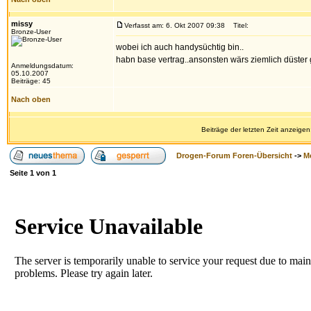
missy
Verfasst am: 6. Okt 2007 09:38
Titel:
Bronze-User
wobei ich auch handysüchtig bin..
habn base vertrag..ansonsten wärs ziemlich düster
Anmeldungsdatum:
05.10.2007
Beiträge: 45
Nach oben
Beiträge der letzten Zeit anzeigen
Drogen-Forum Foren-Übersicht
->
M
Seite
1
von
1