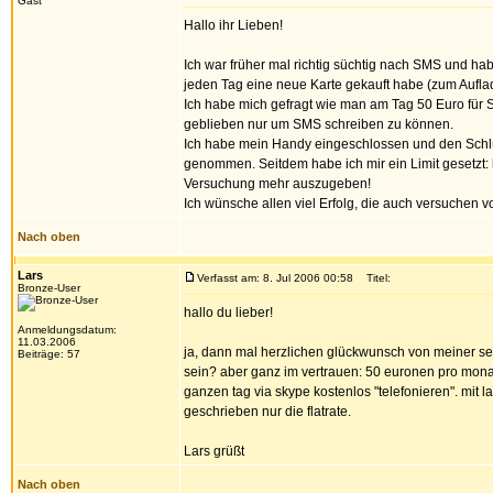
Gast
Hallo ihr Lieben!
Ich war früher mal richtig süchtig nach SMS und ha
jeden Tag eine neue Karte gekauft habe (zum Auflade
Ich habe mich gefragt wie man am Tag 50 Euro für S
geblieben nur um SMS schreiben zu können.
Ich habe mein Handy eingeschlossen und den Schlü
genommen. Seitdem habe ich mir ein Limit gesetzt: 
Versuchung mehr auszugeben!
Ich wünsche allen viel Erfolg, die auch versuchen 
Nach oben
Lars
Verfasst am: 8. Jul 2006 00:58
Titel:
Bronze-User
hallo du lieber!
Anmeldungsdatum:
11.03.2006
ja, dann mal herzlichen glückwunsch von meiner seit
Beiträge: 57
sein? aber ganz im vertrauen: 50 euronen pro monat 
ganzen tag via skype kostenlos "telefonieren". mit l
geschrieben nur die flatrate.
Lars grüßt
Nach oben