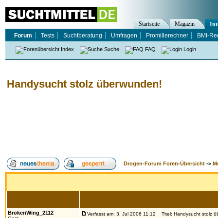
Startseite
Magazin
Int
Forum
Tests
Suchtberatung
Umfragen
Promillerechner
BMI-Re
Index
Suche
FAQ
Login
Handysucht stolz überwunden!
Drogen-Forum Foren-Übersicht
->
M
Autor
BrokenWing_2112
Verfasst am: 3. Jul 2006 11:12
Titel: Handysucht stolz 