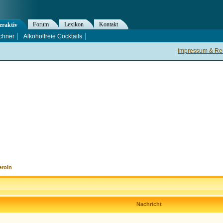
Forum
Lexikon
Kontakt
eraktiv
chner
Alkoholfreie Cocktails
Impressum & Rec
eroin
Nachricht