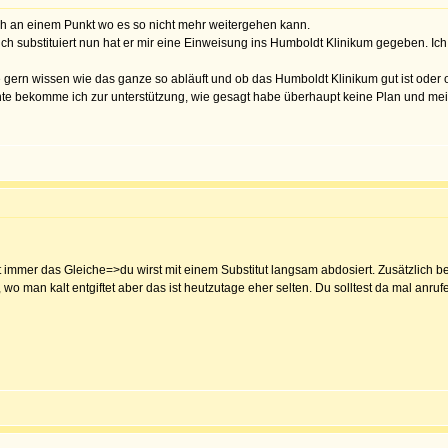
ich an einem Punkt wo es so nicht mehr weitergehen kann.
ch substituiert nun hat er mir eine Einweisung ins Humboldt Klinikum gegeben. Ic
de gern wissen wie das ganze so abläuft und ob das Humboldt Klinikum gut ist oder
e bekomme ich zur unterstützung, wie gesagt habe überhaupt keine Plan und mein A
fast immer das Gleiche=>du wirst mit einem Substitut langsam abdosiert. Zusätzlic
, wo man kalt entgiftet aber das ist heutzutage eher selten. Du solltest da mal anruf