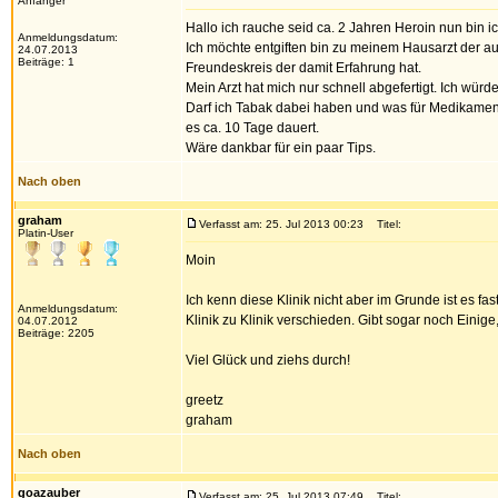
Anfänger
Hallo ich rauche seid ca. 2 Jahren Heroin nun bin 
Anmeldungsdatum:
Ich möchte entgiften bin zu meinem Hausarzt der au
24.07.2013
Beiträge: 1
Freundeskreis der damit Erfahrung hat.
Mein Arzt hat mich nur schnell abgefertigt. Ich wür
Darf ich Tabak dabei haben und was für Medikament
es ca. 10 Tage dauert.
Wäre dankbar für ein paar Tips.
Nach oben
graham
Verfasst am: 25. Jul 2013 00:23
Titel:
Platin-User
Moin
Ich kenn diese Klinik nicht aber im Grunde ist es 
Anmeldungsdatum:
Klinik zu Klinik verschieden. Gibt sogar noch Einige
04.07.2012
Beiträge: 2205
Viel Glück und ziehs durch!
greetz
graham
Nach oben
goazauber
Verfasst am: 25. Jul 2013 07:49
Titel: