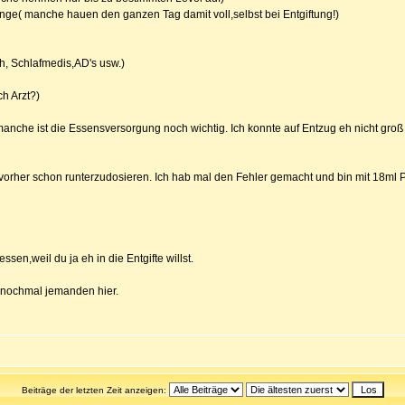
nge( manche hauen den ganzen Tag damit voll,selbst bei Entgiftung!)
h, Schlafmedis,AD's usw.)
h Arzt?)
 manche ist die Essensversorgung noch wichtig. Ich konnte auf Entzug eh nicht groß 
, vorher schon runterzudosieren. Ich hab mal den Fehler gemacht und bin mit 18ml
en,weil du ja eh in die Entgifte willst.
lt nochmal jemanden hier.
Beiträge der letzten Zeit anzeigen: