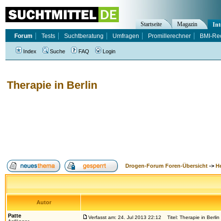
Startseite
Magazin
Int
Forum
Tests
Suchtberatung
Umfragen
Promillerechner
BMI-Re
Index
Suche
FAQ
Login
Therapie in Berlin
Drogen-Forum Foren-Übersicht
->
H
Autor
Patte
Verfasst am: 24. Jul 2013 22:12
Titel: Therapie in Berlin