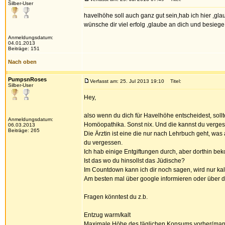
Silber-User
havelhöhe soll auch ganz gut sein,hab ich hier ,glau
wünsche dir viel erfolg ,glaube an dich und besiege d
Anmeldungsdatum:
04.01.2013
Beiträge: 151
Nach oben
PumpsnRoses
Verfasst am: 25. Jul 2013 19:10
Titel:
Silber-User
Hey,
also wenn du dich für Havelhöhe entscheidest, sollt
Anmeldungsdatum:
Homöopathika. Sonst nix. Und die kannst du vergesse
06.03.2013
Beiträge: 265
Die Ärztin ist eine die nur nach Lehrbuch geht, was
du vergessen.
Ich hab einige Entgiftungen durch, aber dorthin b
Ist das wo du hinsollst das Jüdische?
Im Countdown kann ich dir noch sagen, wird nur kal
Am besten mal über google informieren oder über d
Fragen könntest du z.b.
Entzug warm/kalt
Maximale Höhe des täglichen Konsums vorher(manc