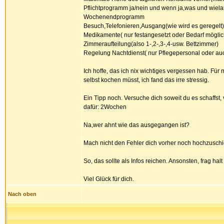
Pflichtprogramm ja/nein und wenn ja,was und wiela
Wochenendprogramm
Besuch,Telefonieren,Ausgang(wie wird es geregelt)
Medikamente( nur festangesetzt oder Bedarf möglic
Zimmeraufteilung(also 1-,2-,3-,4-usw. Bettzimmer)
Regelung Nachtdienst( nur Pflegepersonal oder auc
Ich hoffe, das ich nix wichtiges vergessen hab. Für
selbst kochen müsst, ich fand das irre stressig.
Ein Tipp noch. Versuche dich soweit du es schaffst
dafür: 2Wochen
Na,wer ahnt wie das ausgegangen ist?
Mach nicht den Fehler dich vorher noch hochzuschiess
So, das sollte als Infos reichen. Ansonsten, frag ha
Viel Glück für dich.
Nach oben