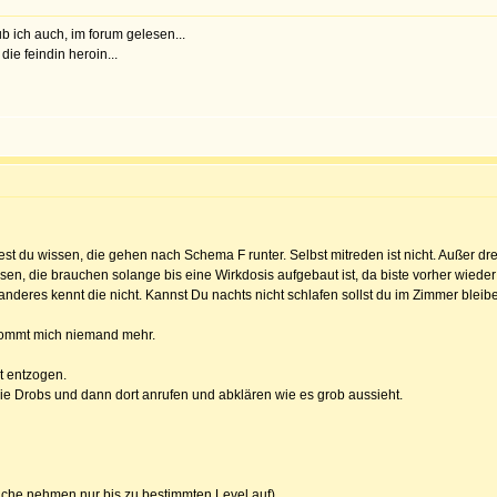
b ich auch, im forum gelesen...
ie feindin heroin...
est du wissen, die gehen nach Schema F runter. Selbst mitreden ist nicht. Außer dre
n, die brauchen solange bis eine Wirkdosis aufgebaut ist, da biste vorher wieder zu
 anderes kennt die nicht. Kannst Du nachts nicht schlafen sollst du im Zimmer bleib
ekommt mich niemand mehr.
t entzogen.
ie Drobs und dann dort anrufen und abklären wie es grob aussieht.
he nehmen nur bis zu bestimmten Level auf)