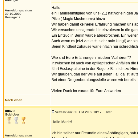
Anfänger
Hallo,
Anmeldungsdatum:
ein Familienmitglied von uns (21) hat vor einige
30.10.2009
Beiträge: 2
Pilze ( Magic Mushrooms) hinzu.
Wir haben damit keinerlei Erfahrung machen uns ab
Wir versuchen uns gerade hineinzulesen in die gan
Ein Entzug in Berlin wurde abgebrochen. Ein weiterer
Auch wenn es jetzt vielleicht sehr naív klingt( wir
Seien Kindheit zuhause war einfach nur schrecklic
Wie snd Eure Erfahrungen mit dem "Aufhören"?
Inzwischen ist auch von eptileptischen Anfällen 
führt Ecstasy alleine in der Regel z.B. . nicht zu Hi
Wir glauben, daß der Wille auf jeden Fall da ist, au
Bei einer Drogenberatungsstelle waren wir bereits.
Vielen Dank im voraus für Eure Antworten.
Nach oben
ulla79
Verfasst am: 30. Okt 2009 18:17
Titel:
Gold-User
Hallo Marie!
Ich bin selber nur Freundin eines Abhängigen, hab 
Anmeldungsdatum: