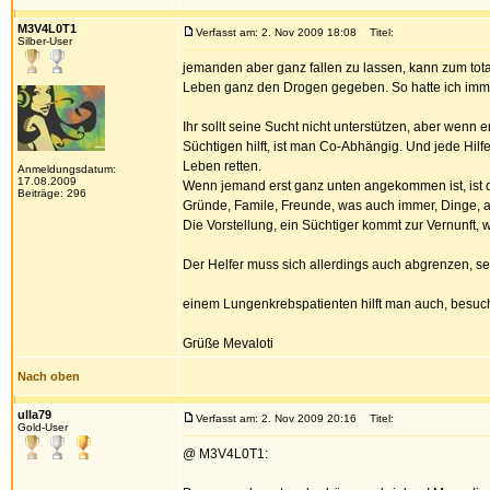
M3V4L0T1
Verfasst am: 2. Nov 2009 18:08
Titel:
Silber-User
jemanden aber ganz fallen zu lassen, kann zum totala
Leben ganz den Drogen gegeben. So hatte ich immer
Ihr sollt seine Sucht nicht unterstützen, aber wenn 
Süchtigen hilft, ist man Co-Abhängig. Und jede Hilf
Leben retten.
Anmeldungsdatum:
17.08.2009
Wenn jemand erst ganz unten angekommen ist, ist di
Beiträge: 296
Gründe, Famile, Freunde, was auch immer, Dinge, a
Die Vorstellung, ein Süchtiger kommt zur Vernunft, wen
Der Helfer muss sich allerdings auch abgrenzen, s
einem Lungenkrebspatienten hilft man auch, besucht
Grüße Mevaloti
Nach oben
ulla79
Verfasst am: 2. Nov 2009 20:16
Titel:
Gold-User
@ M3V4L0T1: