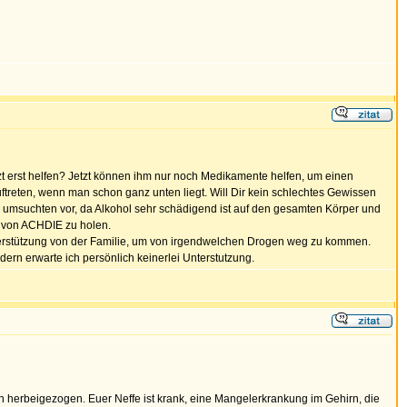
etzt erst helfen? Jetzt können ihm nur noch Medikamente helfen, um einen
ftreten, wenn man schon ganz unten liegt. Will Dir kein schlechtes Gewissen
r umsuchten vor, da Alkohol sehr schädigend ist auf den gesamten Körper und
sel von ACHDIE zu holen.
Unterstützung von der Familie, um von irgendwelchen Drogen weg zu kommen.
ern erwarte ich persönlich keinerlei Unterstutzung.
ren herbeigezogen. Euer Neffe ist krank, eine Mangelerkrankung im Gehirn, die