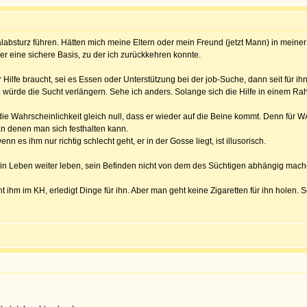
bsturz führen. Hätten mich meine Eltern oder mein Freund (jetzt Mann) in meiner H-Z
 eine sichere Basis, zu der ich zurückkehren konnte.
er Hilfe braucht, sei es Essen oder Unterstützung bei der job-Suche, dann seit für ih
e würde die Sucht verlängern. Sehe ich anders. Solange sich die Hilfe in einem Rah
e Wahrscheinlichkeit gleich null, dass er wieder auf die Beine kommt. Denn für W
n denen man sich festhalten kann.
n es ihm nur richtig schlecht geht, er in der Gosse liegt, ist illusorisch.
ein Leben weiter leben, sein Befinden nicht von dem des Süchtigen abhängig mach
 ihm im KH, erledigt Dinge für ihn. Aber man geht keine Zigaretten für ihn holen