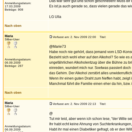
Das war sehr gut und schön geschrieben! Muss dir d
Anmeldungsdatum:
Es ist ja auch gerade so, dass vielen gerade das wic
17.03.2009
Beiträge: 908
LG Ulla
Nach oben
Maria
Verfasst am: 2. Nov 2009 22:00
Titel:
Silber-User
@Marie73
Habe noch nie gehört, dass jemand vom LSD-Konsu
Bezieht sich wohl eher auf den Alkohol? So wie es a
Anmeldungsdatum:
ungefährlichen Alkoholentzug über die Bühne zu bri
06.09.2009
Beiträge: 287
einreden, wundert mich nur. Soetwas passiert doch 
das Gehirn. Der Alkohol zerstört alles unwiderruflich
Wenn ihr einen guten Draht zum Neffen habt, zeigt 
Manchmal führt die Familie einen eher da hin, bzw.
Nach oben
Maria
Verfasst am: 2. Nov 2009 22:13
Titel:
Silber-User
@
Tut mir leid, aber wenn ich schon lese, "der Wille se
Ihr habt echt keine Ahnung von Suchterkrankungen,
Anmeldungsdatum:
Habt ihr mal einen Diabetiker gefragt, ob er den Wi
06.09.2009