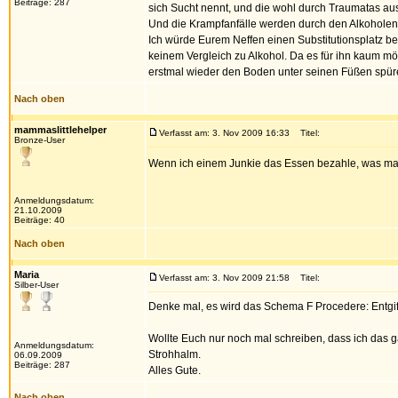
Beiträge: 287
sich Sucht nennt, und die wohl durch Traumatas a
Und die Krampfanfälle werden durch den Alkoholent
Ich würde Eurem Neffen einen Substitutionsplatz 
keinem Vergleich zu Alkohol. Da es für ihn kaum mö
erstmal wieder den Boden unter seinen Füßen spür
Nach oben
mammaslittlehelper
Verfasst am: 3. Nov 2009 16:33
Titel:
Bronze-User
Wenn ich einem Junkie das Essen bezahle, was mach
Anmeldungsdatum:
21.10.2009
Beiträge: 40
Nach oben
Maria
Verfasst am: 3. Nov 2009 21:58
Titel:
Silber-User
Denke mal, es wird das Schema F Procedere: Entgi
Wollte Euch nur noch mal schreiben, dass ich das ga
Anmeldungsdatum:
Strohhalm.
06.09.2009
Beiträge: 287
Alles Gute.
Nach oben