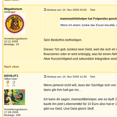
Megatherium
Verfasst am: 10. Nov 2009 03:00
Titel:
Anfänger
mammaslittlehelper hat Folgendes gesch
Wenn ich einem Junkie das Essen bezahle, w
Anmeldungsdatum:
Sein Bedürfnis befriedigen.
10.11.2009
Beiträge: 10
Dieses "Ich geb Junkies kein Geld, weil die sich eh 
finanzieren oder er wird entzügig, was für einen Ab
Aber Kurzsichtigkeit und sekundäre Integration sind
Nach oben
M3V4L0T1
Verfasst am: 10. Nov 2009 14:36
Titel:
Silber-User
Wenn jamend nicht will, dass der Süchtige sich von
dann gib ihm halt gar nix...
Ich kann dir sagen, mamaslittlehelper, wie es läuft. 
kaufe ihn jetzt Lebensmittel für 10 Euro also hat er
gibt nur Geld. Und Geld gleich Stoff.
Anmeldungsdatum:
17.08.2009
Beiträge: 296