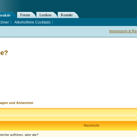
Forum
Lexikon
Kontakt
eraktiv
chner
Alkoholfreie Cocktails
Impressum & Rec
ie?
ragen und Antworten
Nachricht
möchte aufhören, aber wie?