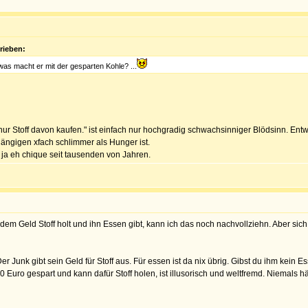
rieben:
as macht er mit der gesparten Kohle? ...
nur Stoff davon kaufen." ist einfach nur hochgradig schwachsinniger Blödsinn. Entwed
hängigen xfach schlimmer als Hunger ist.
 ja eh chique seit tausenden von Jahren.
 dem Geld Stoff holt und ihn Essen gibt, kann ich das noch nachvollziehn. Aber si
Der Junk gibt sein Geld für Stoff aus. Für essen ist da nix übrig. Gibst du ihm kein E
 10 Euro gespart und kann dafür Stoff holen, ist illusorisch und weltfremd. Niemals