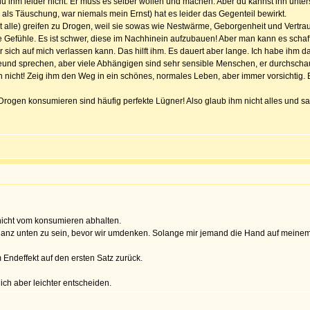
 du ihm leider nicht. Er muss es selber wollen und machen. Aber du kannst ihn unte
als Täuschung, war niemals mein Ernst) hat es leider das Gegenteil bewirkt.
t alle) greifen zu Drogen, weil sie sowas wie Nestwärme, Geborgenheit und Vertrau
se Gefühle. Es ist schwer, diese im Nachhinein aufzubauen! Aber man kann es schaff
s er sich auf mich verlassen kann. Das hilft ihm. Es dauert aber lange. Ich habe ih
nd sprechen, aber viele Abhängigen sind sehr sensible Menschen, er durchschaut m
 nicht! Zeig ihm den Weg in ein schönes, normales Leben, aber immer vorsichtig. 
Drogen konsumieren sind häufig perfekte Lügner! Also glaub ihm nicht alles und s
 nicht vom konsumieren abhalten.
 ganz unten zu sein, bevor wir umdenken. Solange mir jemand die Hand auf meine
m Endeffekt auf den ersten Satz zurück.
dich aber leichter entscheiden.