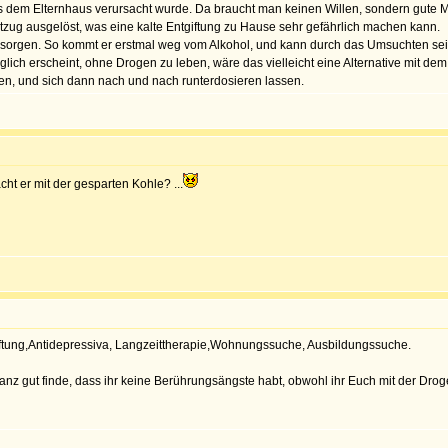
us dem Elternhaus verursacht wurde. Da braucht man keinen Willen, sondern gute 
zug ausgelöst, was eine kalte Entgiftung zu Hause sehr gefährlich machen kann.
besorgen. So kommt er erstmal weg vom Alkohol, und kann durch das Umsuchten se
glich erscheint, ohne Drogen zu leben, wäre das vielleicht eine Alternative mit 
en, und sich dann nach und nach runterdosieren lassen.
t er mit der gesparten Kohle? ...
ftung,Antidepressiva, Langzeittherapie,Wohnungssuche, Ausbildungssuche.
nz gut finde, dass ihr keine Berührungsängste habt, obwohl ihr Euch mit der Drogen