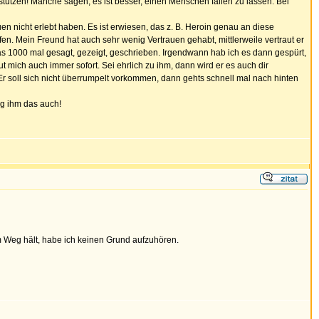
rstützen! Manche sagen, es ist besser, einen Menschen fallen zu lassen. Bei
en nicht erlebt haben. Es ist erwiesen, das z. B. Heroin genau an diese
en. Mein Freund hat auch sehr wenig Vertrauen gehabt, mittlerweile vertraut er
m das 1000 mal gesagt, gezeigt, geschrieben. Irgendwann hab ich es dann gespürt,
ich auch immer sofort. Sei ehrlich zu ihm, dann wird er es auch dir
Er soll sich nicht überrumpelt vorkommen, dann gehts schnell mal nach hinten
ag ihm das auch!
m Weg hält, habe ich keinen Grund aufzuhören.