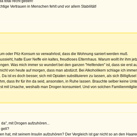
a total recht geben!
htige Vertrauen in Menschen fehlt und vor allem Stabilität!
m oder Pilz-Konsum so verwahrlost, dass die Wohnung saniert werden muß.
ussieht, hatte Euer Neffe ein kaltes, freudloses Elternhaus. Warum wollt ihr ihm j
ngen. Was mich immer so wundert bei den ganzen "Helfenden" ist, dass sie erst au
nicht von heute auf morgen, dass man abstürzt. Bei Alkoholikern schlage ich imme
. Da ist es doch besser, sich mit Opiaten substituieren zu lassen, als sich Billigfu
ihm, dass Ihr für ihn da seid, ansonsten, in Ruhe lassen. Brauchte selber keine 
 ist mit Ursache, weshalb man Drogen konsumiert. Und von solchen Familienmitglied
i da", mit Drogen aufzuhören...
 gell?
llen hat, mit seinem Insulin aufzuhören? Der Vergleich ist gar nicht so an den Haa