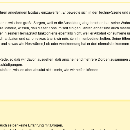
n Jahren angefangen Ecstasy einzuwerfen. Er bewegte sich in der Techno-Szene un
er inzwischen große Sorgen, weil er die Ausbildung abgebrochen hat, seine Wohn
ze Materie, wissen, daß dieser Konsum seit einigen Jahren anhält und auch massiv
 in seiner Heimatstadt funktionierte ebenfalls nicht, weil er Alkohol konsumierte u
 sind halt Laien und schon etwas älter), wir möchten ihm unbedingt helfen. Seine El
h und sowas wie Nestwärme,Lob oder Anerkennung hat er dort niemals bekommen. W
die Rede, so daß wir davon ausgehen, daß anscheinend mehrere Dorgen zusammen ü
rnschädigungen.
fzuhören, wissen aber absulut nicht mehr, wie wir helfen können.
auch selber keine Erfahrung mit Drogen.