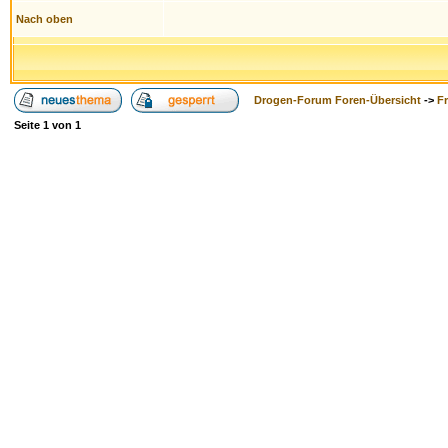
Nach oben
Drogen-Forum Foren-Übersicht
->
F
Seite
1
von
1