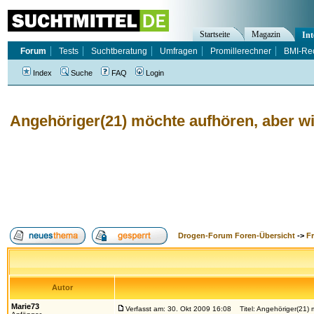
Startseite
Magazin
Int
Forum
Tests
Suchtberatung
Umfragen
Promillerechner
BMI-Re
Index
Suche
FAQ
Login
Angehöriger(21) möchte aufhören, aber w
Drogen-Forum Foren-Übersicht
->
F
Autor
Marie73
Verfasst am: 30. Okt 2009 16:08
Titel: Angehöriger(21) 