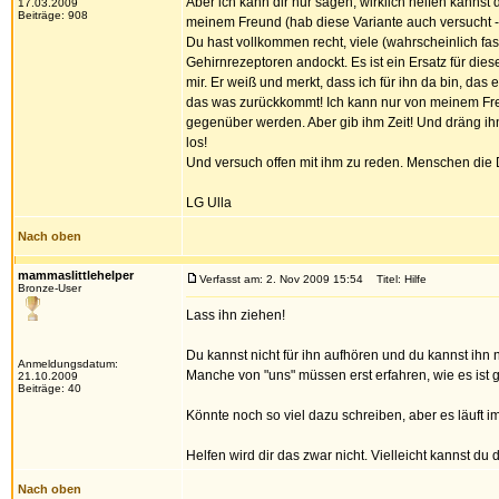
Aber ich kann dir nur sagen, wirklich helfen kannst
17.03.2009
Beiträge: 908
meinem Freund (hab diese Variante auch versucht - 
Du hast vollkommen recht, viele (wahrscheinlich fas
Gehirnrezeptoren andockt. Es ist ein Ersatz für die
mir. Er weiß und merkt, dass ich für ihn da bin, da
das was zurückkommt! Ich kann nur von meinem Freu
gegenüber werden. Aber gib ihm Zeit! Und dräng ihn
los!
Und versuch offen mit ihm zu reden. Menschen die 
LG Ulla
Nach oben
mammaslittlehelper
Verfasst am: 2. Nov 2009 15:54
Titel: Hilfe
Bronze-User
Lass ihn ziehen!
Du kannst nicht für ihn aufhören und du kannst ihn
Anmeldungsdatum:
Manche von "uns" müssen erst erfahren, wie es ist
21.10.2009
Beiträge: 40
Könnte noch so viel dazu schreiben, aber es läuft i
Helfen wird dir das zwar nicht. Vielleicht kannst du 
Nach oben