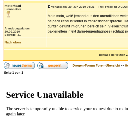
motorhead
Verfasst am: 29. Jun 2010 06:31
Titel: Frage zu DICODI
Bronze-User
Moin moin, weiß jemand aus den unendlichen weite
beipack zettel ist leider in französischer sprache
dürften gefühlt im grünen bereich sein. Vielleicht t
Anmeldungsdatum:
bakteriellem infekt darm-(eigendiagnose) schlägt si
20.06.2010
Beiträge: 31
Nach oben
Beiträge der letzten 
Drogen-Forum Foren-Übersicht
->
H
Seite
1
von
1