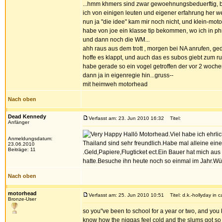
...hmm khmers sind zwar gewoehnungsbeduerftig, b
ich von einigen leuten und eigener erfahrung her wei
nun ja "die idee" kam mir noch nicht, und klein-motor
habe von joe ein klasse tip bekommen, wo ich in ph
und dann noch die WM...
ahh raus aus dem trott , morgen bei NA anrufen, g
hoffe es klappt, und auch das es subos giebt zum r
habe gerade so ein vogel getroffen der vor 2 woche
dann ja in eigenregie hin...gruss--
mit heimweh motorhead
Nach oben
Dead Kennedy
Verfasst am: 23. Jun 2010 16:32
Titel:
Anfänger
Hallö Motorhead.Viel habe ich ehrli
Anmeldungsdatum:
Thailand sind sehr freundlich.Habe mal alleine eine
23.06.2010
Beiträge: 11
.Geld,Papiere,Flugticket ect.Ein Bauer hat mich au
hatte.Besuche ihn heute noch so einmal im Jahr.Wü
Nach oben
motorhead
Verfasst am: 25. Jun 2010 10:51
Titel: d.k.-hollyday in 
Bronze-User
so you"ve been to school for a year or two, and you k
know how the niggas feel cold and the slums got so m