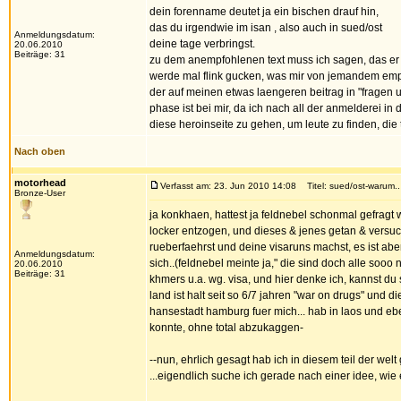
dein forenname deutet ja ein bischen drauf hin,
das du irgendwie im isan , also auch in sued/ost
Anmeldungsdatum:
deine tage verbringst.
20.06.2010
Beiträge: 31
zu dem anempfohlenen text muss ich sagen, das er 
werde mal flink gucken, was mir von jemandem em
der auf meinen etwas laengeren beitrag in "fragen
phase ist bei mir, da ich nach all der anmelderei in
diese heroinseite zu gehen, um leute zu finden, die
Nach oben
motorhead
Verfasst am: 23. Jun 2010 14:08
Titel: sued/ost-warum..
Bronze-User
ja konkhaen, hattest ja feldnebel schonmal gefragt 
locker entzogen, und dieses & jenes getan & versuc
rueberfaehrst und deine visaruns machst, es ist ab
Anmeldungsdatum:
sich..(feldnebel meinte ja," die sind doch alle sooo
20.06.2010
Beiträge: 31
khmers u.a. wg. visa, und hier denke ich, kannst du s
land ist halt seit so 6/7 jahren "war on drugs" un
hansestadt hamburg fuer mich... hab in laos und 
konnte, ohne total abzukaggen-
--nun, ehrlich gesagt hab ich in diesem teil der wel
...eigendlich suche ich gerade nach einer idee, wie 