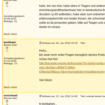
Bronze-User
hallo, bin neu hier, habe eben in "fragen und antwo
einrichtung/arzt/krankenhaus hier in kambodscha fin
dicodein l.p.60 auftreiben, habe aber zum entzieh
Anmeldungsdatum:
erfahrungsberichte von leuten freuen, die schonmal 
20.06.2010
Beiträge: 31
sollte es da jemanden geben, bitte auf "fragen und
danke im voraus
Nach oben
konkhaen
Verfasst am: 20. Jun 2010 15:15
Titel:
Bronze-User
Huhu...
bin zwar noch voller Fragen bezüglich deines Post
Anmeldungsdatum:
schau mal hier
21.03.2010
http://translate.google.de/translate?hl=de&sl=en
Beiträge: 70
plan.html&ei=sRMeTLOkK8-
lONedjaQM&sa=X&oi=translate&ct=result&r
Viel Glück
Nach oben
motorhead
Verfasst am: 22. Jun 2010 14:46
Titel: erstmal danke fue
Bronze-User
hi konkahen...