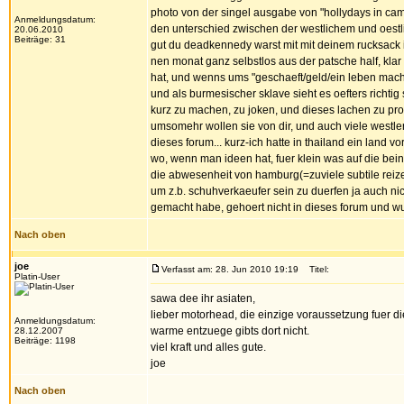
photo von der singel ausgabe von "hollydays in ca
Anmeldungsdatum:
den unterschied zwischen der westlichem und oestl
20.06.2010
Beiträge: 31
gut du deadkennedy warst mit mit deinem rucksack in
nen monat ganz selbstlos aus der patsche half, klar
hat, und wenns ums "geschaeft/geld/ein leben mach
und als burmesischer sklave sieht es oefters richtig
kurz zu machen, zu joken, und dieses lachen zu prod
umsomehr wollen sie von dir, und auch viele westler,
dieses forum... kurz-ich hatte in thailand ein land
wo, wenn man ideen hat, fuer klein was auf die bein
die abwesenheit von hamburg(=zuviele subtile reiz
um z.b. schuhverkaeufer sein zu duerfen ja auch nic
gemacht habe, gehoert nicht in dieses forum und 
Nach oben
joe
Verfasst am: 28. Jun 2010 19:19
Titel:
Platin-User
sawa dee ihr asiaten,
lieber motorhead, die einzige voraussetzung fuer 
Anmeldungsdatum:
warme entzuege gibts dort nicht.
28.12.2007
Beiträge: 1198
viel kraft und alles gute.
joe
Nach oben