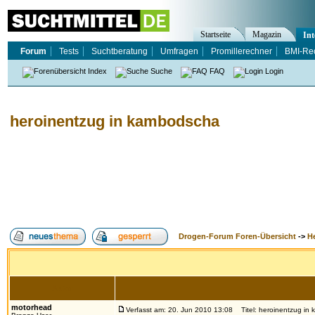
Startseite
Magazin
Int
Forum
Tests
Suchtberatung
Umfragen
Promillerechner
BMI-Re
Index
Suche
FAQ
Login
heroinentzug in kambodscha
Drogen-Forum Foren-Übersicht
->
H
Autor
motorhead
Verfasst am: 20. Jun 2010 13:08
Titel: heroinentzug in