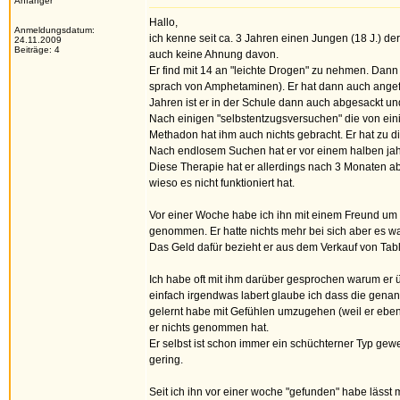
Anfänger
Hallo,
Anmeldungsdatum:
ich kenne seit ca. 3 Jahren einen Jungen (18 J.) 
24.11.2009
Beiträge: 4
auch keine Ahnung davon.
Er find mit 14 an "leichte Drogen" zu nehmen. Dan
sprach von Amphetaminen). Er hat dann auch angef
Jahren ist er in der Schule dann auch abgesackt u
Nach einigen "selbstentzugsversuchen" die von eini
Methadon hat ihm auch nichts gebracht. Er hat zu 
Nach endlosem Suchen hat er vor einem halben ja
Diese Therapie hat er allerdings nach 3 Monaten ab
wieso es nicht funktioniert hat.
Vor einer Woche habe ich ihn mit einem Freund um 
genommen. Er hatte nichts mehr bei sich aber es war 
Das Geld dafür bezieht er aus dem Verkauf von Tab
Ich habe oft mit ihm darüber gesprochen warum er ü
einfach irgendwas labert glaube ich dass die genan
gelernt habe mit Gefühlen umzugehen (weil er eben
er nichts genommen hat.
Er selbst ist schon immer ein schüchterner Typ gew
gering.
Seit ich ihn vor einer woche "gefunden" habe lässt 