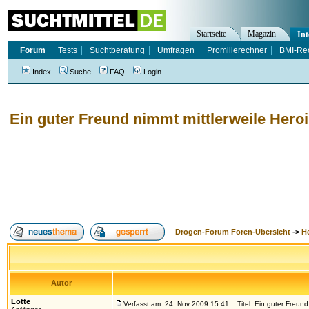
Startseite
Magazin
Int
Forum
Tests
Suchtberatung
Umfragen
Promillerechner
BMI-Re
Index
Suche
FAQ
Login
Ein guter Freund nimmt mittlerweile Hero
Drogen-Forum Foren-Übersicht
->
H
Autor
Lotte
Verfasst am: 24. Nov 2009 15:41
Titel: Ein guter Freund 