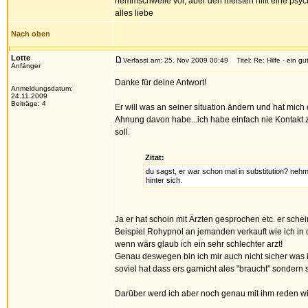
hemmschwelle vor, aber den meisten hilft eine psych
alles liebe
Nach oben
Lotte
Verfasst am: 25. Nov 2009 00:49
Titel: Re: Hilfe - ein gu
Anfänger
Danke für deine Antwort!
Anmeldungsdatum:
24.11.2009
Beiträge: 4
Er will was an seiner situation ändern und hat mich
Ahnung davon habe...ich habe einfach nie Kontakt z
soll.
Zitat:
du sagst, er war schon mal in substitution? ne
hinter sich.
Ja er hat schoin mit Ärzten gesprochen etc. er sch
Beispiel Rohypnol an jemanden verkauft wie ich in 
wenn wärs glaub ich ein sehr schlechter arzt!
Genau deswegen bin ich mir auch nicht sicher was i
soviel hat dass ers garnicht ales "braucht" sondern
Darüber werd ich aber noch genau mit ihm reden wie 