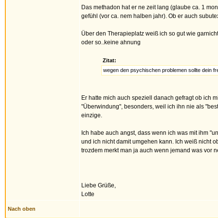
Das methadon hat er ne zeit lang (glaube ca. 1 mona
gefühl (vor ca. nem halben jahr). Ob er auch subute
Über den Therapieplatz weiß ich so gut wie garni
oder so..keine ahnung
Zitat:
wegen den psychischen problemen sollte dein fr
Er hatte mich auch speziell danach gefragt ob ich 
"Überwindung", besonders, weil ich ihn nie als "bes
einzige.
Ich habe auch angst, dass wenn ich was mit ihm "
und ich nicht damit umgehen kann. Ich weiß nicht ob
trozdem merkt man ja auch wenn jemand was vor ne
Liebe Grüße,
Lotte
Nach oben