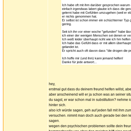
Ich habe oft mit ihm darüber gesprochen warum er
einfach irgendwas labert glaube ich dass die ge
gelernt habe mit Gefühlen umzugehen (weil er e
er nichts genommen hat.
Er selbst ist schon immer ein schüchterner Typ 
gering.
Seit ich ihn vor einer woche "gefunden" habe läs
ich einer der wenigen Menschen sei denen er ver
Ich weiß leider überhaupt nciht wie ich hm helfen 
Ich habe das Gefühl dass er mit allem überhaupt
gelandet ist.
Er spricht auch oft davon dass "die drogen die 
Ich hoffe mir (und ihm) kann jemand helfen!
Danke für jede antwort...
hey,
erstmal gut dass du deinem freund helfen willst, aber
aber anscheinend will er ja schon was an seiner sit
du sagst, er war schon mal in substitution? nehme
hinter sich.
also ich würde sagen, geh auf jeden fall mit ihm zum 
versuchen. nimmt man doch auch gerade bei den leut
sagen.
wegen den psychischen problemen sollte dein freun