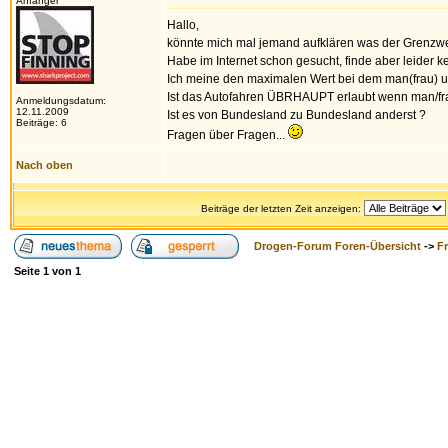
Anfänger
Hallo,
könnte mich mal jemand aufklären was der Grenzwert
Habe im Internet schon gesucht, finde aber leider 
Ich meine den maximalen Wert bei dem man(frau) ung
Ist das Autofahren ÜBRHAUPT erlaubt wenn man/frau
Anmeldungsdatum:
12.11.2009
Ist es von Bundesland zu Bundesland anderst ?
Beiträge: 6
Fragen über Fragen...
Nach oben
Beiträge der letzten Zeit anzeigen:
Drogen-Forum Foren-Übersicht
->
F
Seite
1
von
1