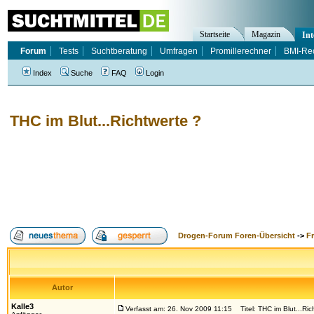
Startseite
Magazin
Int
Forum
Tests
Suchtberatung
Umfragen
Promillerechner
BMI-Re
Index
Suche
FAQ
Login
THC im Blut...Richtwerte ?
Drogen-Forum Foren-Übersicht
->
F
Autor
Kalle3
Verfasst am: 26. Nov 2009 11:15
Titel: THC im Blut...Ric