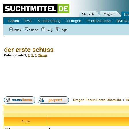
Startseite
Magazin
Int
Forum
Tests
Suchtberatung
Umfragen
Promillerechner
BMI-Re
Index
Suche
FAQ
Login
der erste schuss
Gehe zu Seite
1
,
2
,
3
,
4
Weiter
Drogen-Forum Foren-Übersicht
->
H
Autor