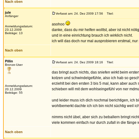
Nach oben
jule
Verfasst am: 24. Dez 2009 17:56
Titel:
Anfänger
asohoo
Anmeldungsdatum:
danke, dass du mir helfen wolltst, aber ist nicht nöti
23.12.2009
Beiträge: 13
und in eine einrichtung brauch ich wirklich nicht.
ich will das doch nur mal ausprobieren erstmal, nur 
Nach oben
Pillin
Verfasst am: 24. Dez 2009 18:16
Titel:
Bronze-User
das bringt auch nichts, das sniefen wirkt beim erst
kotzen und schwindelgefühle, also ich hab so gesc
erziehlt bei den ersten 3 bis 5 mal, kann aber auch
Anmeldungsdatum:
schieben will mit dem wohlseingefühl von ner mdma 
20.12.2009
Beiträge: 55
und leider muss ich dich nochmal berichtigen, ich b
wohlbemerkt dachte ich ich bin nicht süchtig weil i
nimms nicht übel, aber sich zu beballern bringt nich
viele kommen einfach nur durch zufall in die fänge 
Nach oben