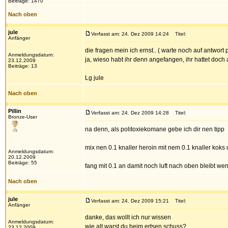
Beiträge: 1470
Nach oben
jule
Verfasst am: 24. Dez 2009 14:24
Titel:
Anfänger
die fragen mein ich ernst.. ( warte noch auf antwort p
Anmeldungsdatum:
ja, wieso habt ihr denn angefangen, ihr hattet doch
23.12.2009
Beiträge: 13
Lg jule
Nach oben
Pillin
Verfasst am: 24. Dez 2009 14:28
Titel:
Bronze-User
na denn, als politoxiekomane gebe ich dir nen tipp
mix nen 0.1 knaller heroin mit nem 0.1 knaller koks
Anmeldungsdatum:
20.12.2009
Beiträge: 55
fang mit 0.1 an damit noch luft nach oben bleibt wen
Nach oben
jule
Verfasst am: 24. Dez 2009 15:21
Titel:
Anfänger
danke, das wollt ich nur wissen
Anmeldungsdatum:
wie alt warst du beim ertsen schuss?
23.12.2009