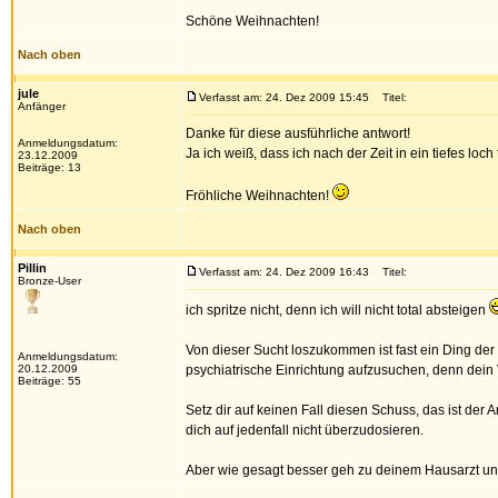
Schöne Weihnachten!
Nach oben
jule
Verfasst am: 24. Dez 2009 15:45
Titel:
Anfänger
Danke für diese ausführliche antwort!
Anmeldungsdatum:
Ja ich weiß, dass ich nach der Zeit in ein tiefes loc
23.12.2009
Beiträge: 13
Fröhliche Weihnachten!
Nach oben
Pillin
Verfasst am: 24. Dez 2009 16:43
Titel:
Bronze-User
ich spritze nicht, denn ich will nicht total absteigen
Von dieser Sucht loszukommen ist fast ein Ding der 
Anmeldungsdatum:
20.12.2009
psychiatrische Einrichtung aufzusuchen, denn dein 
Beiträge: 55
Setz dir auf keinen Fall diesen Schuss, das ist der 
dich auf jedenfall nicht überzudosieren.
Aber wie gesagt besser geh zu deinem Hausarzt und