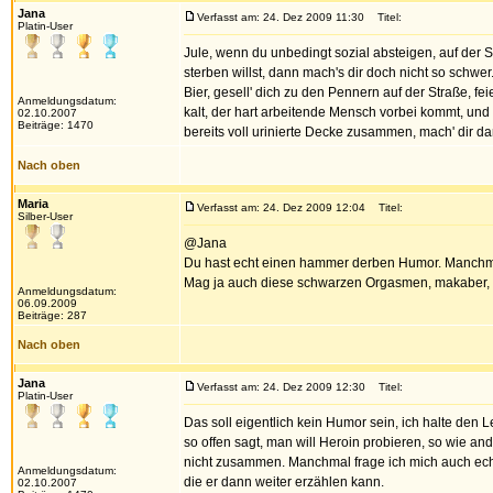
Jana
Verfasst am: 24. Dez 2009 11:30
Titel:
Platin-User
Jule, wenn du unbedingt sozial absteigen, auf der
sterben willst, dann mach's dir doch nicht so schwer
Bier, gesell' dich zu den Pennern auf der Straße, 
Anmeldungsdatum:
kalt, der hart arbeitende Mensch vorbei kommt, und d
02.10.2007
Beiträge: 1470
bereits voll urinierte Decke zusammen, mach' dir dar
Nach oben
Maria
Verfasst am: 24. Dez 2009 12:04
Titel:
Silber-User
@Jana
Du hast echt einen hammer derben Humor. Manchmal
Mag ja auch diese schwarzen Orgasmen, makaber, 
Anmeldungsdatum:
06.09.2009
Beiträge: 287
Nach oben
Jana
Verfasst am: 24. Dez 2009 12:30
Titel:
Platin-User
Das soll eigentlich kein Humor sein, ich halte den
so offen sagt, man will Heroin probieren, so wie an
nicht zusammen. Manchmal frage ich mich auch echt,
Anmeldungsdatum:
die er dann weiter erzählen kann.
02.10.2007