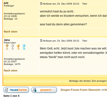
jule
Verfasst am: 24. Dez 2009 18:22
Titel:
Anfänger
vermulich hast du ja recht..
Anmeldungsdatum:
aber ich werde es trozdem versuchen, wenn ich d
23.12.2009
Beiträge: 13
was hast du denn alles genommen?
Nach oben
Jana
Verfasst am: 24. Dez 2009 18:22
Titel:
Platin-User
Mein Gott, echt. Jetzt lasst Jule machen was sie will
wenigsten helfen könnt, oder ein sensationsgeiler Ju
etwas "berät" man nicht auch noch.
Anmeldungsdatum:
02.10.2007
Beiträge: 1470
Nach oben
Beiträge der letzten Zeit anzeigen
Drogen-Forum Foren-Übersicht
->
H
Seite
1
von
4