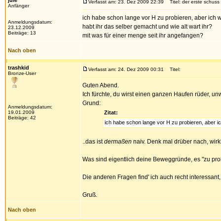
jule
Verfasst am: 23. Dez 2009 22:39
Titel: der erste schuss
Anfänger
ich habe schon lange vor H zu probieren, aber ich w
Anmeldungsdatum:
habt ihr das selber gemacht und wie alt wart ihr?
23.12.2009
Beiträge: 13
mit was für einer menge seit ihr angefangen?
Nach oben
trashkid
Verfasst am: 24. Dez 2009 00:31
Titel:
Bronze-User
Guten Abend.
Ich fürchte, du wirst einen ganzen Haufen rüder, un
Grund:
Anmeldungsdatum:
19.01.2009
Zitat:
Beiträge: 42
ich habe schon lange vor H zu probieren, aber i
..das ist
dermaßen
naiv. Denk mal drüber nach, wirkl
Was sind eigentlich deine Beweggründe, es "zu pro
Die anderen Fragen find' ich auch recht interessant,
Gruß.
Nach oben