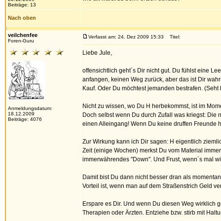
Beiträge: 13
Nach oben
veilchenfee
Verfasst am: 24. Dez 2009 15:33
Titel:
Foren-Guru
Liebe Jule,
offensichtlich geht´s Dir nicht gut. Du fühlst eine Lee
anfangen, keinen Weg zurück, aber das ist Dir wahr
Kauf. Oder Du möchtest jemanden bestrafen. (Seht he
Nicht zu wissen, wo Du H herbekommst, ist im Mom
Anmeldungsdatum:
18.12.2009
Doch selbst wenn Du durch Zufall was kriegst: Die 
Beiträge: 4076
einen Alleingang! Wenn Du keine druffen Freunde ha
Zur Wirkung kann ich Dir sagen: H eigentlich zieml
Zeit (einige Wochen) merkst Du vom Material immer 
immerwährendes "Down". Und Frust, wenn´s mal wi
Damit bist Du dann nicht besser dran als momentan,
Vorteil ist, wenn man auf dem Straßenstrich Geld v
Erspare es Dir. Und wenn Du diesen Weg wirklich g
Therapien oder Ärzten. Entziehe bzw. stirb mit Haltu