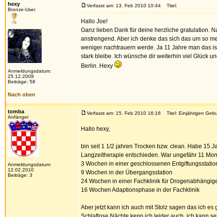
hexy
Verfasst am: 13. Feb 2010 10:44
Titel:
Bronze-User
Hallo Joe!
Ganz lieben Dank für deine herzliche gratulation. N
anstrengend. Aber ich denke das sich das um so me
weniger nachtrauern werde. Ja 11 Jahre man das is n
stark bleibe. Ich wünsche dir weiterhin viel Glück 
Berlin. Hexy
Anmeldungsdatum:
25.12.2009
Beiträge: 58
Nach oben
tomba
Verfasst am: 15. Feb 2010 16:16
Titel: Einjährigen Gebu
Anfänger
Hallo hexy,
bin seit 1 1/2 jahren Trocken bzw. clean. Habe 15 J
Langzeitherapie entschieden. War ungefähr 11 Monat
3 Wochen in einer geschlossenen Entgiftungsstatio
Anmeldungsdatum:
12.02.2010
9 Wochen in der Übergangsstation
Beiträge: 3
24 Wochen in einer Fachklinik für Drogenabhängi
16 Wochen Adaptionsphase in der Fachklinik
Aber jetzt kann ich auch mit Stolz sagen das ich es 
Schlaflose Nächte kenn ich leider auch, ich kann se