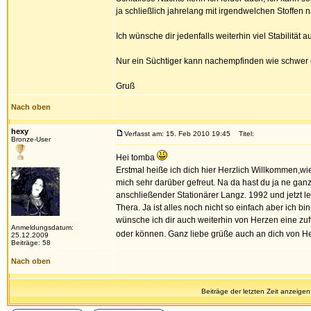
ja schließlich jahrelang mit irgendwelchen Stoffen 
Ich wünsche dir jedenfalls weiterhin viel Stabilität
Nur ein Süchtiger kann nachempfinden wie schwer e
Gruß
Nach oben
hexy
Verfasst am: 15. Feb 2010 19:45
Titel:
Bronze-User
Hei tomba
Erstmal heiße ich dich hier Herzlich Willkommen,wie
mich sehr darüber gefreut. Na da hast du ja ne ganz
anschließender Stationärer Langz. 1992 und jetzt l
Thera. Ja ist alles noch nicht so einfach aber ic
wünsche ich dir auch weiterhin von Herzen eine zuf
Anmeldungsdatum:
oder können. Ganz liebe grüße auch an dich von 
25.12.2009
Beiträge: 58
Nach oben
Beiträge der letzten Zeit anzeigen