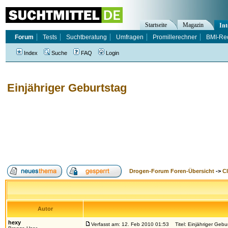
Startseite
Magazin
Int
Forum
Tests
Suchtberatung
Umfragen
Promillerechner
BMI-Re
Index
Suche
FAQ
Login
Einjähriger Geburtstag
Drogen-Forum Foren-Übersicht
->
Cl
Autor
hexy
Verfasst am: 12. Feb 2010 01:53
Titel: Einjähriger Gebu