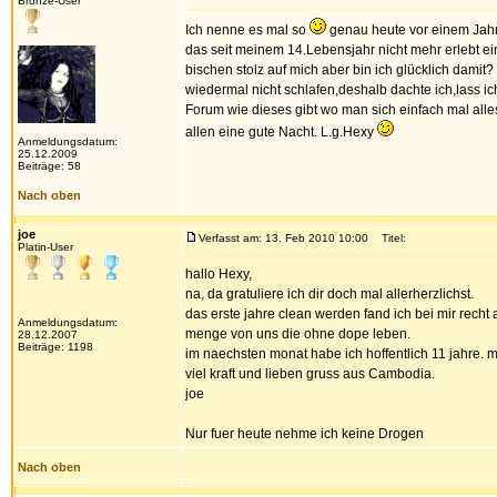
Bronze-User
Ich nenne es mal so
genau heute vor einem Jahr
das seit meinem 14.Lebensjahr nicht mehr erlebt ei
bischen stolz auf mich aber bin ich glücklich damit?
wiedermal nicht schlafen,deshalb dachte ich,lass i
Forum wie dieses gibt wo man sich einfach mal al
allen eine gute Nacht. L.g.Hexy
Anmeldungsdatum:
25.12.2009
Beiträge: 58
Nach oben
joe
Verfasst am: 13. Feb 2010 10:00
Titel:
Platin-User
hallo Hexy,
na, da gratuliere ich dir doch mal allerherzlichst.
das erste jahre clean werden fand ich bei mir recht
Anmeldungsdatum:
menge von uns die ohne dope leben.
28.12.2007
Beiträge: 1198
im naechsten monat habe ich hoffentlich 11 jahre. m
viel kraft und lieben gruss aus Cambodia.
joe
Nur fuer heute nehme ich keine Drogen
Nach oben