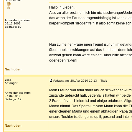
Bronze-User
Hallo ih Lieben...
Also zu aller erst, nein ich bin nicht schwanger!Jed
das wenn der Partner drogenabhängig ist kann dies
Anmeldungsdatum:
körper komplett "drogenfrei" ist also somit keine 
09.12.2009
Beiträge: 50
Nun zu meiner Frage mein freund ist nun im gefängn
überhaupt auswirkungen auf das kind hat...denn ich
antwort geben kann wäre es nett...aber bitte nicht so
oder eben fakten!
Nach oben
cara
Verfasst am: 28. Apr 2010 10:13
Titel:
Anfänger
Mein Freund war total drauf als ich schwanger wur
Anmeldungsdatum:
zustande gebracht hat). Jedenfalls hatten wir beide
27.04.2010
Beiträge: 19
2 Frauenärzte, 1 Internist und einige erfahrene Al
Mama nimmt. Das Spermium vom Mann kann die Eizelle
einer cleanen Mama und einem abhägigen Papa das 
unsere Tochter ist übrigens topfit, gesund und intell
Nach oben