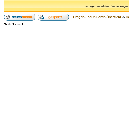
Beiträge der letzten Zeit anzeigen
Drogen-Forum Foren-Übersicht
->
H
Seite
1
von
1