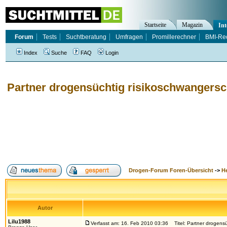
Startseite
Magazin
Int
Forum
Tests
Suchtberatung
Umfragen
Promillerechner
BMI-Re
Index
Suche
FAQ
Login
Partner drogensüchtig risikoschwangersc
Drogen-Forum Foren-Übersicht
->
H
Autor
Lilu1988
Verfasst am: 16. Feb 2010 03:36
Titel: Partner drogensü