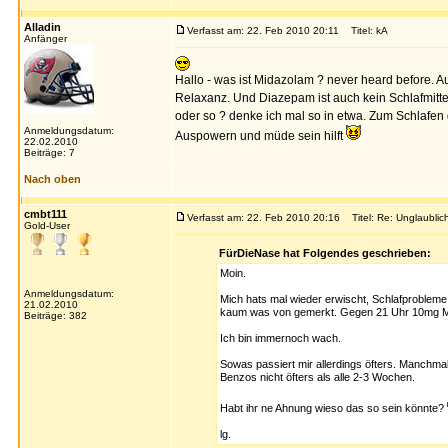
Alladin
Verfasst am: 22. Feb 2010 20:11
Titel: kA
Anfänger
Hallo - was ist Midazolam ? never heard before. 
Relaxanz. Und Diazepam ist auch kein Schlafmitt
oder so ? denke ich mal so in etwa. Zum Schlafen 
Anmeldungsdatum:
Auspowern und müde sein hilft
22.02.2010
Beiträge: 7
Nach oben
cmbt111
Verfasst am: 22. Feb 2010 20:16
Titel: Re: Unglaubli
Gold-User
FürDieNase hat Folgendes geschrieben:
Moin.
Anmeldungsdatum:
Mich hats mal wieder erwischt, Schlafprobleme
21.02.2010
kaum was von gemerkt. Gegen 21 Uhr 10mg Mi
Beiträge: 382
Ich bin immernoch wach.
Sowas passiert mir allerdings öfters. Manchma
Benzos nicht öfters als alle 2-3 Wochen.
Habt ihr ne Ahnung wieso das so sein könnte?
lg.