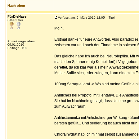
Nach oben
FürDieNase
Verfasst am: 5. März 2010 12:05
Titel:
Silber-User
Moin.
Erstmal danke für eure Antworten. Also paradox re
Anmeldungsdatum:
09.01.2010
zwischen vor und nach der Einnahme in solchen Si
Beiträge: 118
Das gleiche habe ich auch bei Neuroleptika. Mir 
mach den Spinner ruhig Kombi dort) i.V. gegeben,
gerettet, da ich klar war als mein Anwalt gekomme
Mutter. Sollte sich jeder zulegen, kann einem im Fa
100mg Seroquel oral -> Wo sind meine Gefühle hin,
Ähnliches bei Propofol mit Fentanyl. Die Anästesist
Sie hat im Nachinein gesagt, dass sie eine gren
zum Aufwachraum.
Antihistaminika mit Anticholinerger Wirkung - Säm
bersten gefüllt... Und sedierung ist auch nicht drin.
Chloralhydrat hab ich mir mal selbst zusammengerü