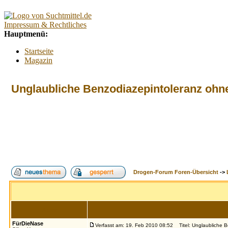
Impressum & Rechtliches
Hauptmenü:
Startseite
Magazin
Interaktiv
Forum
Unglaubliche Benzodiazepintoleranz o
Lexikon
Kontakt
Kontextmenü:
Forum
Tests
Suchtberatung
Umfragen
Promillerechner
Drogen-Forum Foren-Übersicht
->
BMI-Rechner
Alkoholfreie Cocktails
Index
Suche
FAQ
Login
Autor
FürDieNase
Verfasst am: 19. Feb 2010 08:52
Titel: Unglaubliche 