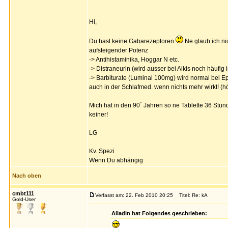
Hi,
Du hast keine Gabarezeptoren
Ne glaub ich nic
aufsteigender Potenz
-> Antihistaminika, Hoggar N etc.
-> Distraneurin (wird ausser bei Alkis noch häufig
-> Barbiturate (Luminal 100mg) wird normal bei Ep
auch in der Schlafmed. wenn nichts mehr wirkt! (h
Mich hat in den 90´ Jahren so ne Tablette 36 Stun
keiner!
LG
Kv. Spezi
Wenn Du abhängig
Nach oben
cmbt111
Verfasst am: 22. Feb 2010 20:25
Titel: Re: kA
Gold-User
Alladin hat Folgendes geschrieben: