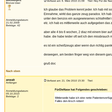
docmorph1
Verfasst am: 6. März 2010 21:09
Titel: Hey Für die Na
Bronze-User
Ich glaube das Problem kennt jeder. Ich hab mit s
Einnahme, wirkt das ganze zeug paradox. Ich ha
unter den benzos ein ausgewiesenes schlafmittel 
Anmeldungsdatum:
21.02.2009
etc. ich hab es mittlerweile auch aufgegeben das 
Beiträge: 42
aber alle 4 bis 6 wochen, 2 diaz mit einem bier 
habe. die habe leider oft seit ich den missbrauch
es ist ein scheißzeugs aber wenn dun richtig panikn
deswegen, am besten finger weg von diesem gan
gruß doc
Nach oben
anwalt
Verfasst am: 21. Okt 2010 15:30
Titel:
Anfänger
FürDieNase hat Folgendes geschrieben:
Anmeldungsdatum:
05.10.2010
Beiträge: 2
Mittlerweile habe ich eine nette Patientenverfü
Falles den Arsch retten!