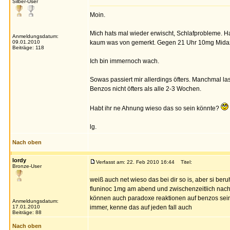
Silber-User
Moin.
Mich hats mal wieder erwischt, Schlafprobleme. 
Anmeldungsdatum:
09.01.2010
kaum was von gemerkt. Gegen 21 Uhr 10mg Midaz
Beiträge: 118
Ich bin immernoch wach.
Sowas passiert mir allerdings öfters. Manchmal l
Benzos nicht öfters als alle 2-3 Wochen.
Habt ihr ne Ahnung wieso das so sein könnte?
lg.
Nach oben
lordy
Verfasst am: 22. Feb 2010 16:44
Titel:
Bronze-User
weiß auch net wieso das bei dir so is, aber si be
fluninoc 1mg am abend und zwischenzeitlich nac
können auch paradoxe reaktionen auf benzos sein.
Anmeldungsdatum:
17.01.2010
immer, kenne das auf jeden fall auch
Beiträge: 88
Nach oben