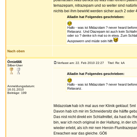
potentesten.Was denkst du was man einem patiente
temazepam, nitrazepam und so weiter sind natürl
nichts bei ihm bewirkt werden sicher auch 2 ode
Alladin hat Folgendes geschrieben:
Hallo - was ist Midazolam ? never heard befor
Relaxanz. Und Diazepam ist auch kein Schlafmi
oder so ? denke ich mal so in etwa. Zum Schlaf
Auspowern und müde sein hilft
Nach oben
Örnie666
Verfasst am: 22. Feb 2010 22:27
Titel: Re: kA
Silber-User
Alladin hat Folgendes geschrieben:
Hallo - was ist Midazolam ? never heard befor
Anmeldungsdatum:
Relaxanz.
16.01.2010
Beiträge: 199
Midazola
n
hab ich mal aus ner Klinik geklaut: 5m
Davon hab ich mir im Schneidersitz die hälfte geba
Das nist nicht direkt ein Schlafmittel, da hast 
bin, war ich noch original in der Haltung, in der i
wieder erlebt, als ich mir nen Heroin-Flunitrazep
Erwachen war das gleiche. GÖ6