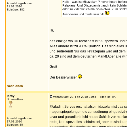
Hallo - was ist Midazolam ? never heard befor
Anmeldungsdatum:
Relaxanz. Und Diazepam ist auch kein Schlafmi
21.02.2010
oder so ? denke ich mal so in etwa. Zum Schlaf
Beiträge: 382
Auspowern und müde sein hilft
Hi,
das einzige wo Du recht hast ist "Auspowern und m
Alles andere ist zu 90 % Quatsch. Das sind alles 
und sedierend! Nur das Tetrazepam wird auf dem M
ca. 20 sind auf dem deutschen Markt! Aber alle wir
Gruß
Der Besserwisser
Nach oben
lordy
Verfasst am: 22. Feb 2010 21:54
Titel: Re: kA
Bronze-User
@aladin: Servus erstmal,also midazolam ist das 
magenspiegelungen etc zur sedieung eingesetzt wi
tavor und garantiert nicht hauptsächlich zur mus
Anmeldungsdatum:
17.01.2010
recht, kein spezielles schlafmittel, aber es sind t
Beiträge: 88