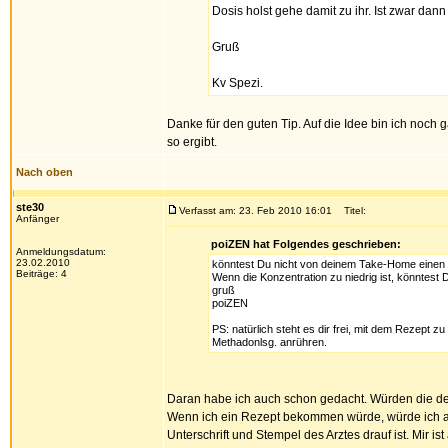
Dosis holst gehe damit zu ihr. Ist zwar dan
Gruß
Kv Spezi.
Danke für den guten Tip. Auf die Idee bin ich noc
so ergibt.
Nach oben
ste30
Verfasst am: 23. Feb 2010 16:01
Titel:
Anfänger
poiZEN hat Folgendes geschrieben:
Anmeldungsdatum:
23.02.2010
könntest Du nicht von deinem Take-Home einen 
Beiträge: 4
Wenn die Konzentration zu niedrig ist, könntest
gruß
poiZEN
PS: natürlich steht es dir frei, mit dem Rezept 
Methadonlsg. anrühren.
Daran habe ich auch schon gedacht. Würden die d
Wenn ich ein Rezept bekommen würde, würde ich a
Unterschrift und Stempel des Arztes drauf ist. Mir ist