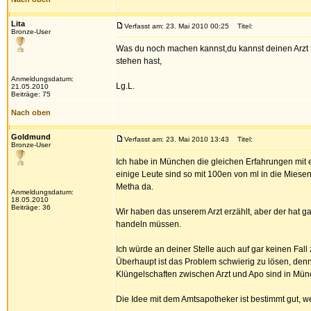
Lita
Verfasst am: 23. Mai 2010 00:25
Titel:
Bronze-User
Was du noch machen kannst,du kannst deinen Arzt fr
stehen hast,
Anmeldungsdatum:
Lg.L.
21.05.2010
Beiträge: 75
Nach oben
Goldmund
Verfasst am: 23. Mai 2010 13:43
Titel:
Bronze-User
Ich habe in München die gleichen Erfahrungen mit
einige Leute sind so mit 100en von ml in die Mies
Metha da.
Anmeldungsdatum:
18.05.2010
Beiträge: 36
Wir haben das unserem Arzt erzählt, aber der hat ga
handeln müssen.
Ich würde an deiner Stelle auch auf gar keinen Fall
Überhaupt ist das Problem schwierig zu lösen, den
Klüngelschaften zwischen Arzt und Apo sind in Mü
Die Idee mit dem Amtsapotheker ist bestimmt gut, w