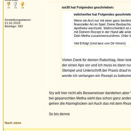
ste30 hat Folgendes geschrieben:
veilchenfee hat Folgendes geschrieb
Anmeldungsdatum:
Wenn ein Arzt nur mit einer ganz besti
21.02.2010
finanzieller Art im Spiel. Deine Beobach
Beiträge: 382
Apotheke wechseln. Wahrscheinlich ist e
mit Deinem Rezept in der Hand alle ande
Dein Metha zusammenzurühren. Oder b
Viel Erfolg! (Und lass von Dir hören!)
Vielen Dank für deinen Ratschlag. Aber lei
der einen Apo vor und ich muss es dann n
Stempel und Unterschrift der Praxis drauf in
werde ich verlangen ein Rezept zu bekomm
Sry will hier nicht alls Besserwisser darstehen ab
bei gepanschten Metha sieht das schon ganz anders 
gehen die Alarmglocken an! Auch das mit dem Reze
So bis denne
Nach oben