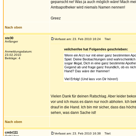
gepanscht ne! Was ja auch möglich wäre! Mach mei
Amtsapotheker wird niemals Namen nennen!
Greez
Nach oben
ste30
Verfasst am: 23. Feb 2010 16:24
Titel:
Anfänger
veilchenfee hat Folgendes geschrieben:
Anmeldungsdatum:
23.02.2010
Wenn ein Arzt nur mit einer ganz bestimmten Apo
Beiträge: 4
Spiel. Deine Beobachtungen sind wahrscheinlich 
sogar illegal, Dich in eine ganz bestimmte Apot
Gegend ab und frage ganz freundlich, ob es nic
Hand? Das wäre der Hammer!
Viel Erfolg! (Und lass von Dir hören!)
Vielen Dank für deinen Ratschlag. Aber leider beko
vor und ich muss es dann nur noch abholen. Ich b
drauf in die Hand. Ich bin mir sicher, dass das höc
sehen, was dann Sache ist!
Nach oben
cmbt111
Verfasst am: 23. Feb 2010 16:38
Titel:
Gold-User