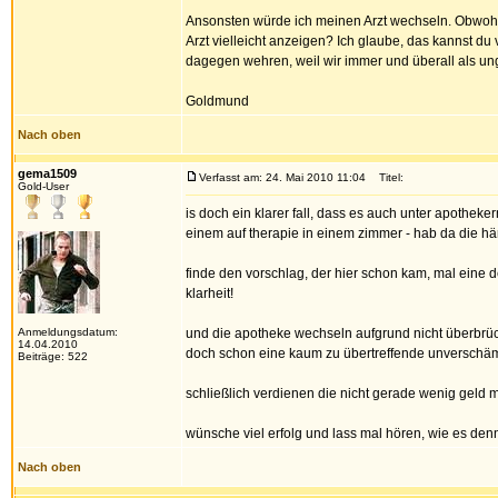
Ansonsten würde ich meinen Arzt wechseln. Obwohl 
Arzt vielleicht anzeigen? Ich glaube, das kannst d
dagegen wehren, weil wir immer und überall als un
Goldmund
Nach oben
gema1509
Verfasst am: 24. Mai 2010 11:04
Titel:
Gold-User
is doch ein klarer fall, dass es auch unter apothek
einem auf therapie in einem zimmer - hab da die här
finde den vorschlag, der hier schon kam, mal eine d
klarheit!
Anmeldungsdatum:
und die apotheke wechseln aufgrund nicht überbrückb
14.04.2010
doch schon eine kaum zu übertreffende unverschäm
Beiträge: 522
schließlich verdienen die nicht gerade wenig geld 
wünsche viel erfolg und lass mal hören, wie es den
Nach oben