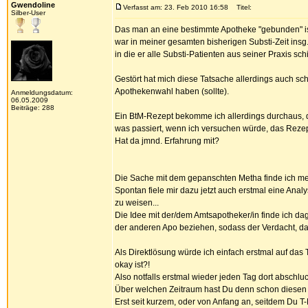
Gwendoline
Verfasst am: 23. Feb 2010 16:58
Titel:
Silber-User
Das man an eine bestimmte Apotheke "gebunden" ist,
war in meiner gesamten bisherigen Substi-Zeit insg.
in die er alle Substi-Patienten aus seiner Praxis schi
Gestört hat mich diese Tatsache allerdings auch sch
Apothekenwahl haben (sollte).
Anmeldungsdatum:
06.05.2009
Beiträge: 288
Ein BtM-Rezept bekomme ich allerdings durchaus, do
was passiert, wenn ich versuchen würde, das Rezept
Hat da jmnd. Erfahrung mit?
Die Sache mit dem gepanschten Metha finde ich meh
Spontan fiele mir dazu jetzt auch erstmal eine Anal
zu weisen...
Die Idee mit der/dem Amtsapotheker/in finde ich dag
der anderen Apo beziehen, sodass der Verdacht, das
Als Direktlösung würde ich einfach erstmal auf das 
okay ist?!
Also notfalls erstmal wieder jeden Tag dort abschl
Über welchen Zeitraum hast Du denn schon diesen E
Erst seit kurzem, oder von Anfang an, seitdem Du 