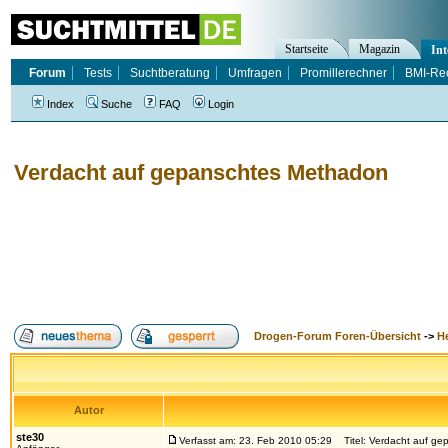
Startseite
Magazin
Int
Forum
Tests
Suchtberatung
Umfragen
Promillerechner
BMI-Re
Index
Suche
FAQ
Login
Verdacht auf gepanschtes Methadon
Drogen-Forum Foren-Übersicht
->
H
Autor
ste30
Verfasst am: 23. Feb 2010 05:29
Titel: Verdacht auf g