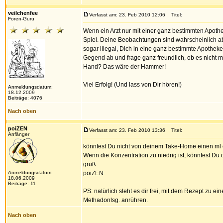
veilchenfee
Verfasst am: 23. Feb 2010 12:06
Titel:
Foren-Guru
Wenn ein Arzt nur mit einer ganz bestimmten Apothe
Spiel. Deine Beobachtungen sind wahrscheinlich abs
sogar illegal, Dich in eine ganz bestimmte Apothek
Gegend ab und frage ganz freundlich, ob es nicht 
Hand? Das wäre der Hammer!
Viel Erfolg! (Und lass von Dir hören!)
Anmeldungsdatum:
18.12.2009
Beiträge: 4076
Nach oben
poiZEN
Verfasst am: 23. Feb 2010 13:36
Titel:
Anfänger
könntest Du nicht von deinem Take-Home einen ml 
Wenn die Konzentration zu niedrig ist, könntest Du
gruß
Anmeldungsdatum:
poiZEN
18.06.2009
Beiträge: 11
PS: natürlich steht es dir frei, mit dem Rezept zu 
Methadonlsg. anrühren.
Nach oben