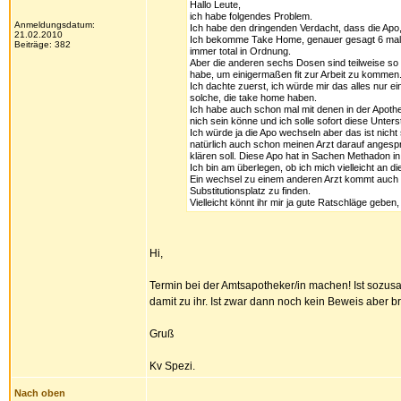
Hallo Leute,
ich habe folgendes Problem.
Anmeldungsdatum:
Ich habe den dringenden Verdacht, dass die Apo,
21.02.2010
Ich bekomme Take Home, genauer gesagt 6 mal 1
Beiträge: 382
immer total in Ordnung.
Aber die anderen sechs Dosen sind teilweise so 
habe, um einigermaßen fit zur Arbeit zu kommen
Ich dachte zuerst, ich würde mir das alles nur
solche, die take home haben.
Ich habe auch schon mal mit denen in der Apoth
nich sein könne und ich solle sofort diese Unter
Ich würde ja die Apo wechseln aber das ist nicht
natürlich auch schon meinen Arzt darauf angespr
klären soll. Diese Apo hat in Sachen Methadon i
Ich bin am überlegen, ob ich mich vielleicht an d
Ein wechsel zu einem anderen Arzt kommt auch ni
Substitutionsplatz zu finden.
Vielleicht könnt ihr mir ja gute Ratschläge geben
Hi,
Termin bei der Amtsapotheker/in machen! Ist sozus
damit zu ihr. Ist zwar dann noch kein Beweis aber br
Gruß
Kv Spezi.
Nach oben