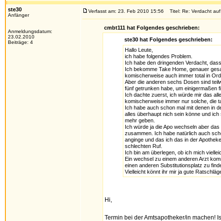
ste30
Verfasst am: 23. Feb 2010 15:56
Titel: Re: Verdacht au
Anfänger
cmbt111 hat Folgendes geschrieben:
Anmeldungsdatum:
23.02.2010
ste30 hat Folgendes geschrieben:
Beiträge: 4
Hallo Leute,
ich habe folgendes Problem.
Ich habe den dringenden Verdacht, dass 
Ich bekomme Take Home, genauer gesagt 
komischerweise auch immer total in Or
Aber die anderen sechs Dosen sind teil
fünf getrunken habe, um einigermaßen fi
Ich dachte zuerst, ich würde mir das al
komischerweise immer nur solche, die 
Ich habe auch schon mal mit denen in d
alles überhaupt nich sein könne und ich 
mehr geben.
Ich würde ja die Apo wechseln aber das i
zusammen. Ich habe natürlich auch scho
anginge und das ich das in der Apotheke
schlechten Ruf.
Ich bin am überlegen, ob ich mich vielle
Ein wechsel zu einem anderen Arzt kommt
einen anderen Substitutionsplatz zu find
Vielleicht könnt ihr mir ja gute Ratschlä
Hi,
Termin bei der Amtsapotheker/in machen! I