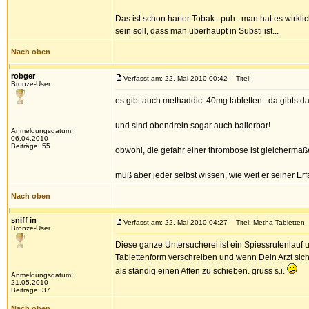
Das ist schon harter Tobak...puh...man hat es wirkli
sein soll, dass man überhaupt in Substi ist...
Nach oben
robger
Verfasst am: 22. Mai 2010 00:42
Titel:
Bronze-User
es gibt auch methaddict 40mg tabletten.. da gibts dan
und sind obendrein sogar auch ballerbar!
Anmeldungsdatum:
06.04.2010
Beiträge: 55
obwohl, die gefahr einer thrombose ist gleichermaßen
muß aber jeder selbst wissen, wie weit er seiner E
Nach oben
sniff in
Verfasst am: 22. Mai 2010 04:27
Titel: Metha Tabletten
Bronze-User
Diese ganze Untersucherei ist ein Spiessrutenlauf u
Tablettenform verschreiben und wenn Dein Arzt sich
als ständig einen Affen zu schieben. gruss s.i.
Anmeldungsdatum:
21.05.2010
Beiträge: 37
Nach oben