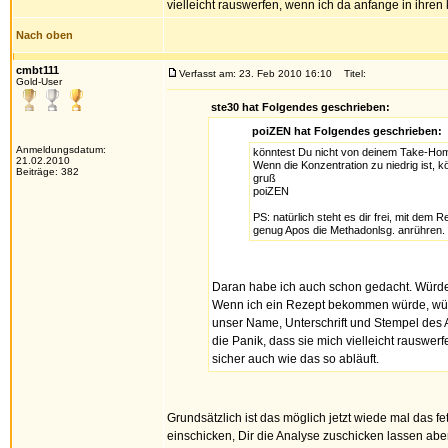
vielleicht rauswerfen, wenn ich da anfange in ihre
Nach oben
cmbt111
Verfasst am: 23. Feb 2010 16:10
Titel:
Gold-User
ste30 hat Folgendes geschrieben:
poiZEN hat Folgendes geschrieben:
Anmeldungsdatum:
könntest Du nicht von deinem Take-Home
21.02.2010
Wenn die Konzentration zu niedrig ist, 
Beiträge: 382
gruß
poiZEN
PS: natürlich steht es dir frei, mit dem
genug Apos die Methadonlsg. anrühren.
Daran habe ich auch schon gedacht. Würd
Wenn ich ein Rezept bekommen würde, würd
unser Name, Unterschrift und Stempel des Arzt
die Panik, dass sie mich vielleicht rauswe
sicher auch wie das so abläuft.
Grundsätzlich ist das möglich jetzt wiede mal das 
einschicken, Dir die Analyse zuschicken lassen abe