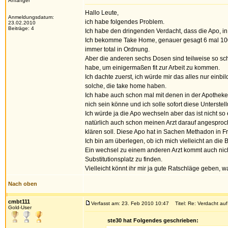
Anfänger
Hallo Leute,
Anmeldungsdatum:
ich habe folgendes Problem.
23.02.2010
Beiträge: 4
Ich habe den dringenden Verdacht, dass die Apo, in
Ich bekomme Take Home, genauer gesagt 6 mal 100mg
immer total in Ordnung.
Aber die anderen sechs Dosen sind teilweise so sch
habe, um einigermaßen fit zur Arbeit zu kommen.
Ich dachte zuerst, ich würde mir das alles nur ei
solche, die take home haben.
Ich habe auch schon mal mit denen in der Apotheke
nich sein könne und ich solle sofort diese Unterste
Ich würde ja die Apo wechseln aber das ist nicht s
natürlich auch schon meinen Arzt darauf angesproch
klären soll. Diese Apo hat in Sachen Methadon in F
Ich bin am überlegen, ob ich mich vielleicht an die
Ein wechsel zu einem anderen Arzt kommt auch nich
Substitutionsplatz zu finden.
Vielleicht könnt ihr mir ja gute Ratschläge geben, w
Nach oben
cmbt111
Verfasst am: 23. Feb 2010 10:47
Titel: Re: Verdacht au
Gold-User
ste30 hat Folgendes geschrieben: