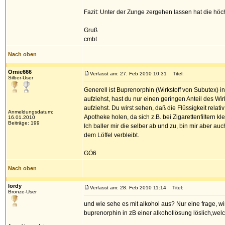
Fazit: Unter der Zunge zergehen lassen hat die höch
Gruß
cmbt
Nach oben
Örnie666
Verfasst am: 27. Feb 2010 10:31
Titel:
Silber-User
Generell ist Buprenorphin (Wirkstoff von Subutex) i
aufziehst, hast du nur einen geringen Anteil des Wirk
aufziehst. Du wirst sehen, daß die Flüssigkeit relativ 
Anmeldungsdatum:
Apotheke holen, da sich z.B. bei Zigarettenfiltern k
16.01.2010
Beiträge: 199
Ich baller mir die selber ab und zu, bin mir aber a
dem Löffel verbleibt.
GÖ6
Nach oben
lordy
Verfasst am: 28. Feb 2010 11:14
Titel:
Bronze-User
und wie sehe es mit alkohol aus? Nur eine frage, wi
buprenorphin in zB einer alkohollösung löslich,we