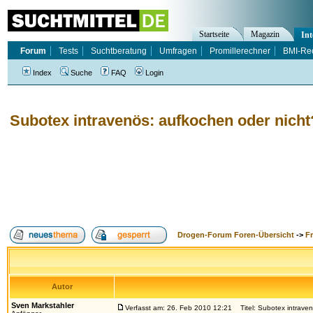
Startseite
Magazin
Int
Forum
Tests
Suchtberatung
Umfragen
Promillerechner
BMI-Re
Index
Suche
FAQ
Login
Subotex intravenös: aufkochen oder nicht
Drogen-Forum Foren-Übersicht
->
F
Autor
Sven Markstahler
Verfasst am: 26. Feb 2010 12:21
Titel: Subotex intraven