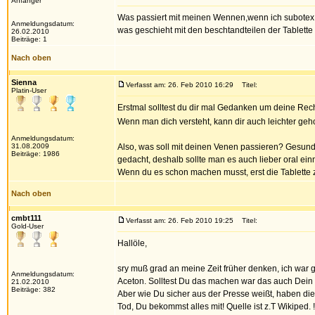
Anfänger
Was passiert mit meinen Wennen,wenn ich subotex 
Anmeldungsdatum:
was geschieht mit den beschtandteilen der Tablette
26.02.2010
Beiträge: 1
Nach oben
Sienna
Verfasst am: 26. Feb 2010 16:29
Titel:
Platin-User
Erstmal solltest du dir mal Gedanken um deine Re
Wenn man dich versteht, kann dir auch leichter ge
Anmeldungsdatum:
31.08.2009
Also, was soll mit deinen Venen passieren? Gesund s
Beiträge: 1986
gedacht, deshalb sollte man es auch lieber oral e
Wenn du es schon machen musst, erst die Tablette
Nach oben
cmbt111
Verfasst am: 26. Feb 2010 19:25
Titel:
Gold-User
Hallöle,
sry muß grad an meine Zeit früher denken, ich war g
Anmeldungsdatum:
Aceton. Solltest Du das machen war das auch Dein le
21.02.2010
Beiträge: 382
Aber wie Du sicher aus der Presse weißt, haben die 
Tod, Du bekommst alles mit! Quelle ist z.T Wikiped. !