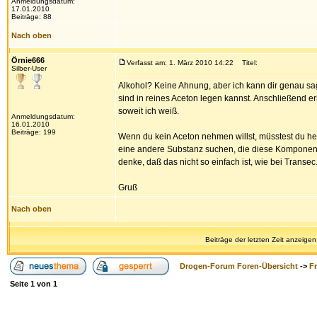
Anmeldungsdatum:
17.01.2010
Beiträge: 88
Nach oben
Örnie666
Verfasst am: 1. März 2010 14:22
Titel:
Silber-User
Alkohol? Keine Ahnung, aber ich kann dir genau sag
sind in reines Aceton legen kannst. Anschließend e
soweit ich weiß.
Anmeldungsdatum:
16.01.2010
Beiträge: 199
Wenn du kein Aceton nehmen willst, müsstest du her
eine andere Substanz suchen, die diese Komponente
denke, daß das nicht so einfach ist, wie bei Transec
Gruß
Nach oben
Beiträge der letzten Zeit anzeigen
Drogen-Forum Foren-Übersicht
->
F
Seite
1
von
1