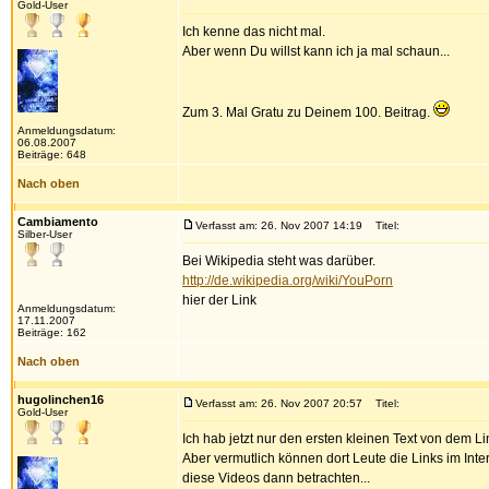
Gold-User
Ich kenne das nicht mal.
Aber wenn Du willst kann ich ja mal schaun...
Zum 3. Mal Gratu zu Deinem 100. Beitrag.
Anmeldungsdatum:
06.08.2007
Beiträge: 648
Nach oben
Cambiamento
Verfasst am: 26. Nov 2007 14:19
Titel:
Silber-User
Bei Wikipedia steht was darüber.
http://de.wikipedia.org/wiki/YouPorn
hier der Link
Anmeldungsdatum:
17.11.2007
Beiträge: 162
Nach oben
hugolinchen16
Verfasst am: 26. Nov 2007 20:57
Titel:
Gold-User
Ich hab jetzt nur den ersten kleinen Text von dem L
Aber vermutlich können dort Leute die Links im Int
diese Videos dann betrachten...