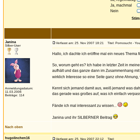
Ja, machmal
Nein
Stim
Autor
Janina
Verfasst am: 25. Nov 2007 18:21
Titel: Pornosucht - Yo
Silber-User
Hallo, ich dachte ich eröffne mal ein neues Thema 
So, worum geht es? Ich habe in letzter Zeit in mei
aufhält und das ganze dann im Zusammenhang mit P
wirklich Interesse so eine Seite ganz ohne Ahnung,
Kennt sich jemand damit aus, weiß jemand was dahi
Anmeldungsdatum:
11.03.2006
das gerade was großes auf, was ich einfach verpas
Beiträge: 114
Fände ich mal interessant zu wissen...
Janina und ihr SILBERNER Beitrag
Nach oben
hugolinchen16
Verfasst am: 25. Nov 2007 22:12
Titel: