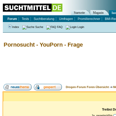
Startseite
Magazin
Int
Forum
Tests
Suchtberatung
Umfragen
Promillerechner
BMI-Re
Index
Suche
FAQ
Login
Pornosucht - YouPorn - Frage
Drogen-Forum Foren-Übersicht
->
M
Treibst D
Ja, regelmäßig