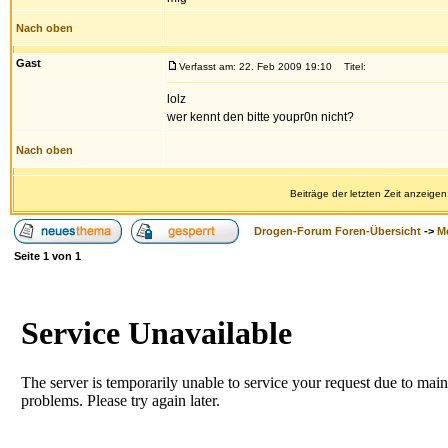
Nach oben
Gast
Verfasst am: 22. Feb 2009 19:10
Titel:
lolz
wer kennt den bitte youpr0n nicht?
Nach oben
Beiträge der letzten Zeit anzeigen
Drogen-Forum Foren-Übersicht
->
M
Seite
1
von
1