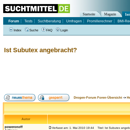
Startseite
Magazin
Int
Forum
Tests
Suchtberatung
Umfragen
Promillerechner
BMI-Re
Index
Suche
FAQ
Login
Ist Subutex angebracht?
Drogen-Forum Foren-Übersicht
->
H
Autor
poweronoff
Verfasst am: 1. Mai 2010 19:44
Titel: Ist Subutex angeb