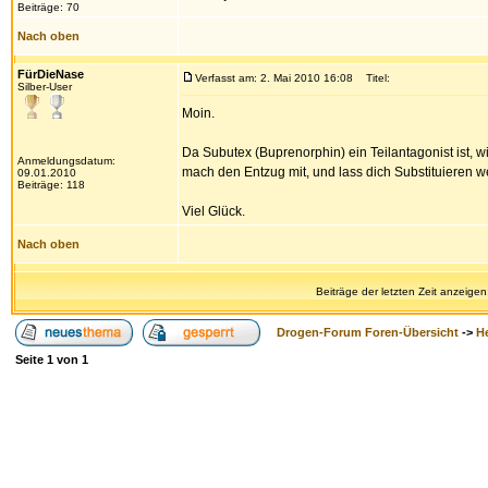
Beiträge: 70
Nach oben
FürDieNase
Verfasst am: 2. Mai 2010 16:08
Titel:
Silber-User
Moin.
Da Subutex (Buprenorphin) ein Teilantagonist ist, w
Anmeldungsdatum:
mach den Entzug mit, und lass dich Substituieren w
09.01.2010
Beiträge: 118
Viel Glück.
Nach oben
Beiträge der letzten Zeit anzeigen
Drogen-Forum Foren-Übersicht
->
H
Seite
1
von
1