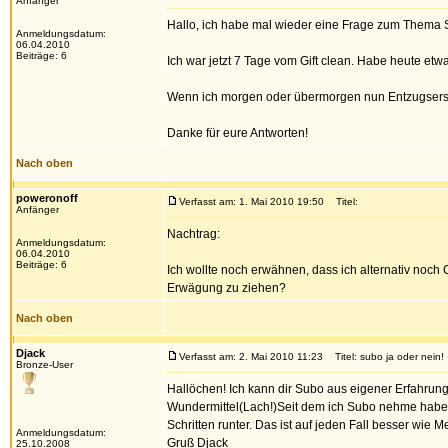
Anfänger
Hallo, ich habe mal wieder eine Frage zum Thema S
Anmeldungsdatum:
06.04.2010
Beiträge: 6
Ich war jetzt 7 Tage vom Gift clean. Habe heute e
Wenn ich morgen oder übermorgen nun Entzugsersc
Danke für eure Antworten!
Nach oben
poweronoff
Verfasst am: 1. Mai 2010 19:50
Titel:
Anfänger
Nachtrag:
Anmeldungsdatum:
06.04.2010
Beiträge: 6
Ich wollte noch erwähnen, dass ich alternativ noch C
Erwägung zu ziehen?
Nach oben
Djack
Verfasst am: 2. Mai 2010 11:23
Titel: subo ja oder nein!
Bronze-User
Hallöchen! Ich kann dir Subo aus eigener Erfahrun
Wundermittel(Lach!)Seit dem ich Subo nehme habe ic
Schritten runter. Das ist auf jeden Fall besser wie M
Anmeldungsdatum:
Gruß Djack
25.10.2008