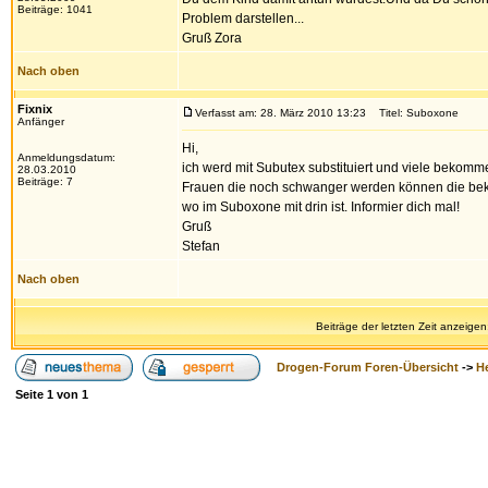
Beiträge: 1041
Problem darstellen...
Gruß Zora
Nach oben
Fixnix
Verfasst am: 28. März 2010 13:23
Titel: Suboxone
Anfänger
Hi,
Anmeldungsdatum:
ich werd mit Subutex substituiert und viele bekomm
28.03.2010
Beiträge: 7
Frauen die noch schwanger werden können die beko
wo im Suboxone mit drin ist. Informier dich mal!
Gruß
Stefan
Nach oben
Beiträge der letzten Zeit anzeigen
Drogen-Forum Foren-Übersicht
->
H
Seite
1
von
1