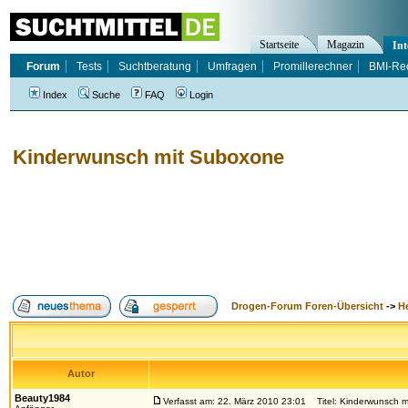
Startseite
Magazin
Int
Forum
Tests
Suchtberatung
Umfragen
Promillerechner
BMI-Re
Index
Suche
FAQ
Login
Kinderwunsch mit Suboxone
Drogen-Forum Foren-Übersicht
->
H
Autor
Beauty1984
Verfasst am: 22. März 2010 23:01
Titel: Kinderwunsch m