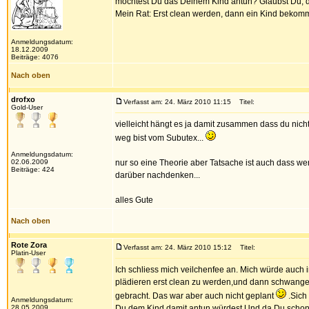
möchtest Du das Deinem Kind antun? Glaubst Du, da
Mein Rat: Erst clean werden, dann ein Kind bekom
Anmeldungsdatum:
18.12.2009
Beiträge: 4076
Nach oben
drofxo
Verfasst am: 24. März 2010 11:15
Titel:
Gold-User
vielleicht hängt es ja damit zusammen dass du nicht 
weg bist vom Subutex...
Anmeldungsdatum:
02.06.2009
nur so eine Theorie aber Tatsache ist auch dass w
Beiträge: 424
darüber nachdenken...
alles Gute
Nach oben
Rote Zora
Verfasst am: 24. März 2010 15:12
Titel:
Platin-User
Ich schliess mich veilchenfee an. Mich würde auch 
plädieren erst clean zu werden,und dann schwanger
gebracht. Das war aber auch nicht geplant
.Sich
Anmeldungsdatum:
28.05.2009
Du dem Kind damit antun würdest.Und da Du schon so 