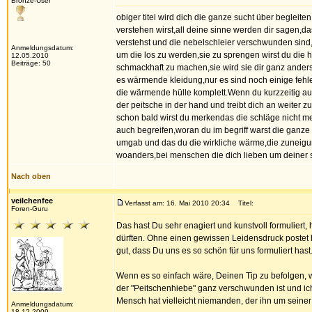
Bronze-User
obiger titel wird dich die ganze sucht über begleite
verstehen wirst,all deine sinne werden dir sagen,da
verstehst und die nebelschleier verschwunden sind,bi
Anmeldungsdatum:
um die los zu werden,sie zu sprengen wirst du die 
12.05.2010
Beiträge: 50
schmackhaft zu machen,sie wird sie dir ganz anders
es wärmende kleidung,nur es sind noch einige fehle
die wärmende hülle komplett.Wenn du kurzzeitig aufhö
der peitsche in der hand und treibt dich an weiter 
schon bald wirst du merkendas die schläge nicht m
auch begreifen,woran du im begriff warst die ganze 
umgab und das du die wirkliche wärme,die zuneigung
woanders,bei menschen die dich lieben um deiner se
Nach oben
veilchenfee
Verfasst am: 16. Mai 2010 20:34
Titel:
Foren-Guru
Das hast Du sehr enagiert und kunstvoll formuliert,
dürften. Ohne einen gewissen Leidensdruck postet 
gut, dass Du uns es so schön für uns formuliert hast
Wenn es so einfach wäre, Deinen Tip zu befolgen, w
der "Peitschenhiebe" ganz verschwunden ist und ic
Mensch hat vielleicht niemanden, der ihn um seiner 
Anmeldungsdatum:
18.12.2009