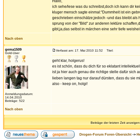
Hallo,
ich sehe/lese was du schreibst,doch ich kann dir ke
kluger mensch sagte einmal:"Dummheit ist ein gebre
geschrieben einschätze;jedoch -und das bleibt als h
sprung von der "Bild" zur anderen lektüre schaffen
gibt,ja,das selbst in märchen eine sehr tiefe weisheit
Nach oben
gema1509
Verfasst am: 17. Mai 2010 11:52
Titel:
Gold-User
geht klar, holgerus!
es ist schön, dass du dich für so eklatant intellektuel
ist ja hier auch genau die richtige stelle dafür si
lieben langen tag nur darauf dürsten, dass du sie mit
also - keep on, holgi!
Anmeldungsdatum:
14.04.2010
Beiträge: 522
Nach oben
Beiträge der letzten Zeit anzeigen
Drogen-Forum Foren-Übersicht
->
H