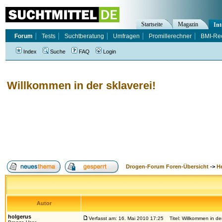
Startseite
Magazin
Int
Forum
Tests
Suchtberatung
Umfragen
Promillerechner
BMI-Re
Index
Suche
FAQ
Login
Willkommen in der sklaverei!
Drogen-Forum Foren-Übersicht
->
H
Autor
holgerus
Verfasst am: 16. Mai 2010 17:25
Titel: Willkommen in der