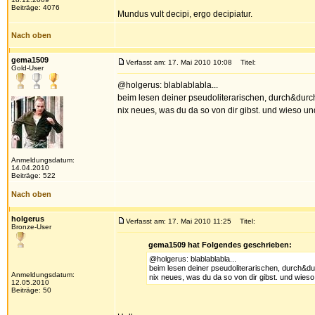
Beiträge: 4076
Mundus vult decipi, ergo decipiatur.
Nach oben
gema1509
Verfasst am: 17. Mai 2010 10:08
Titel:
Gold-User
@holgerus: blablablabla...
beim lesen deiner pseudoliterarischen, durch&durc
nix neues, was du da so von dir gibst. und wieso und 
Anmeldungsdatum:
14.04.2010
Beiträge: 522
Nach oben
holgerus
Verfasst am: 17. Mai 2010 11:25
Titel:
Bronze-User
gema1509 hat Folgendes geschrieben:
@holgerus: blablablabla...
beim lesen deiner pseudoliterarischen, durch&d
Anmeldungsdatum:
nix neues, was du da so von dir gibst. und wieso 
12.05.2010
Beiträge: 50