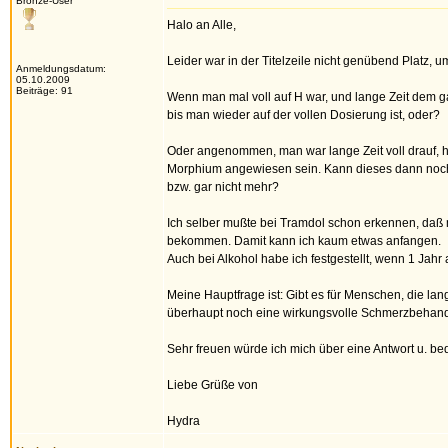
Bronze-User
Halo an Alle,
Leider war in der Titelzeile nicht genübend Platz, 
Anmeldungsdatum:
05.10.2009
Beiträge: 91
Wenn man mal voll auf H war, und lange Zeit dem ga
bis man wieder auf der vollen Dosierung ist, oder?
Oder angenommen, man war lange Zeit voll drauf, h
Morphium angewiesen sein. Kann dieses dann noch 
bzw. gar nicht mehr?
Ich selber mußte bei Tramdol schon erkennen, daß
bekommen. Damit kann ich kaum etwas anfangen.
Auch bei Alkohol habe ich festgestellt, wenn 1 Jahr 
Meine Hauptfrage ist: Gibt es für Menschen, die lan
überhaupt noch eine wirkungsvolle Schmerzbehan
Sehr freuen würde ich mich über eine Antwort u. b
Liebe Grüße von
Hydra