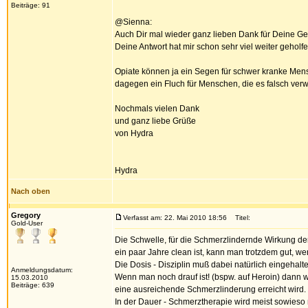
Beiträge: 91
@Sienna:
Auch Dir mal wieder ganz lieben Dank für Deine Ged
Deine Antwort hat mir schon sehr viel weiter geholfe
Opiate können ja ein Segen für schwer kranke Men
dagegen ein Fluch für Menschen, die es falsch ver
Nochmals vielen Dank
und ganz liebe Grüße
von Hydra
Hydra
Nach oben
Gregory
Verfasst am: 22. Mai 2010 18:56
Titel:
Gold-User
Die Schwelle, für die Schmerzlindernde Wirkung der
ein paar Jahre clean ist, kann man trotzdem gut, w
Die Dosis - Disziplin muß dabei natürlich eingehalt
Anmeldungsdatum:
Wenn man noch drauf ist! (bspw. auf Heroin) dann w
15.03.2010
Beiträge: 639
eine ausreichende Schmerzlinderung erreicht wird.
In der Dauer - Schmerztherapie wird meist sowieso