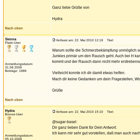
Ganz liebe Grüße von
Hydra
Nach oben
Sienna
Verfasst am: 22. Mai 2010 12:19
Titel:
Platin-User
Warum sollte die Schmerzbekämpfung unmöglich se
Junkies primär um den Rausch geht. Auch bei H kan
kommt und der Rausch dann nicht mehr erstrebenswe
Anmeldungsdatum:
31.08.2009
Beiträge: 1986
Vielleicht konnte ich dir damit etwas helfen.
Mach dir keine Gedanken um dein Fragestellen, Wi
Grüße
Nach oben
Hydra
Verfasst am: 22. Mai 2010 15:10
Titel:
Bronze-User
@sugar-basel:
Dir ganz lieben Dank für Dein Antwort.
Ich kann mir sehr gut vorstellen, daß man auch nach
Anmeldungsdatum:
05.10.2009