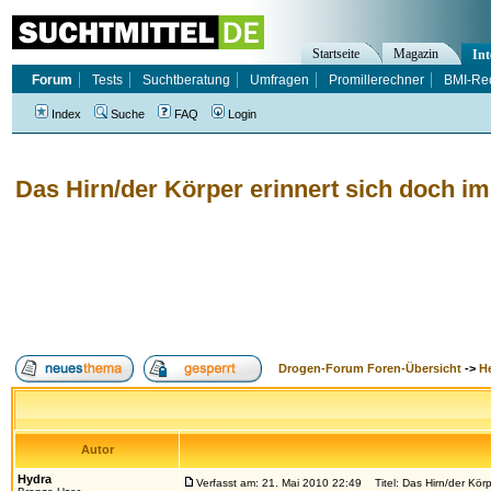
Startseite
Magazin
Int
Forum
Tests
Suchtberatung
Umfragen
Promillerechner
BMI-Re
Index
Suche
FAQ
Login
Das Hirn/der Körper erinnert sich doch i
Drogen-Forum Foren-Übersicht
->
H
Autor
Hydra
Verfasst am: 21. Mai 2010 22:49
Titel: Das Hirn/der Körp