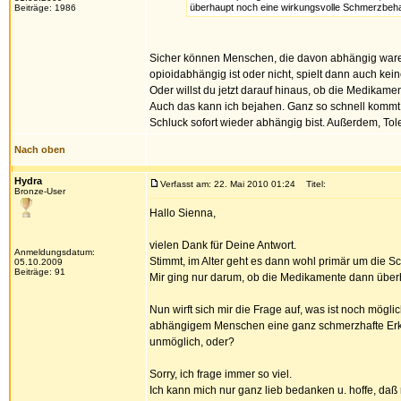
überhaupt noch eine wirkungsvolle Schmerzbeh
Beiträge: 1986
Sicher können Menschen, die davon abhängig waren,
opioidabhängig ist oder nicht, spielt dann auch k
Oder willst du jetzt darauf hinaus, ob die Medikam
Auch das kann ich bejahen. Ganz so schnell kommt m
Schluck sofort wieder abhängig bist. Außerdem, Tole
Nach oben
Hydra
Verfasst am: 22. Mai 2010 01:24
Titel:
Bronze-User
Hallo Sienna,
vielen Dank für Deine Antwort.
Anmeldungsdatum:
Stimmt, im Alter geht es dann wohl primär um die 
05.10.2009
Beiträge: 91
Mir ging nur darum, ob die Medikamente dann über
Nun wirft sich mir die Frage auf, was ist noch mög
abhängigem Menschen eine ganz schmerzhafte Erkr
unmöglich, oder?
Sorry, ich frage immer so viel.
Ich kann mich nur ganz lieb bedanken u. hoffe, daß 