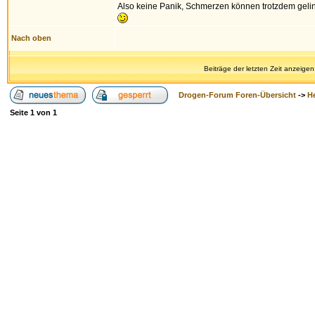
Also keine Panik, Schmerzen können trotzdem geli
Nach oben
Beiträge der letzten Zeit anzeigen
Drogen-Forum Foren-Übersicht
->
H
Seite
1
von
1