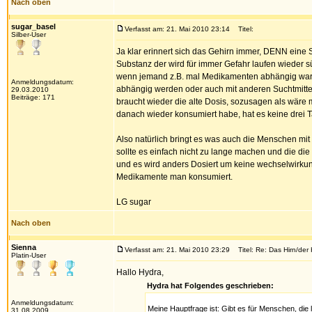
Nach oben
sugar_basel
Verfasst am: 21. Mai 2010 23:14
Titel:
Silber-User
Ja klar erinnert sich das Gehirn immer, DENN eine
Substanz der wird für immer Gefahr laufen wieder sü
wenn jemand z.B. mal Medikamenten abhängig war u
Anmeldungsdatum:
abhängig werden oder auch mit anderen Suchtmitteln
29.03.2010
Beiträge: 171
braucht wieder die alte Dosis, sozusagen als wäre 
danach wieder konsumiert habe, hat es keine drei T
Also natürlich bringt es was auch die Menschen mi
sollte es einfach nicht zu lange machen und die 
und es wird anders Dosiert um keine wechselwirku
Medikamente man konsumiert.
LG sugar
Nach oben
Sienna
Verfasst am: 21. Mai 2010 23:29
Titel: Re: Das Hirn/der 
Platin-User
Hallo Hydra,
Hydra hat Folgendes geschrieben:
Anmeldungsdatum:
Meine Hauptfrage ist: Gibt es für Menschen, die 
31.08.2009