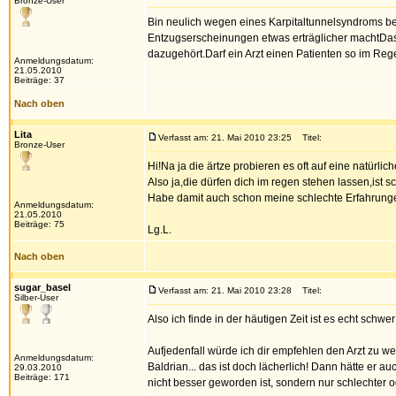
Bronze-User
Bin neulich wegen eines Karpitaltunnelsyndroms bei
Entzugserscheinungen etwas erträglicher machtDas 
dazugehört.Darf ein Arzt einen Patienten so im Re
Anmeldungsdatum:
21.05.2010
Beiträge: 37
Nach oben
Lita
Verfasst am: 21. Mai 2010 23:25
Titel:
Bronze-User
Hi!Na ja die ärtze probieren es oft auf eine natürlich
Also ja,die dürfen dich im regen stehen lassen,ist sc
Habe damit auch schon meine schlechte Erfahrung
Anmeldungsdatum:
21.05.2010
Beiträge: 75
Lg.L.
Nach oben
sugar_basel
Verfasst am: 21. Mai 2010 23:28
Titel:
Silber-User
Also ich finde in der häutigen Zeit ist es echt schw
Aufjedenfall würde ich dir empfehlen den Arzt zu w
Anmeldungsdatum:
Baldrian... das ist doch lächerlich! Dann hätte er
29.03.2010
Beiträge: 171
nicht besser geworden ist, sondern nur schlechter o