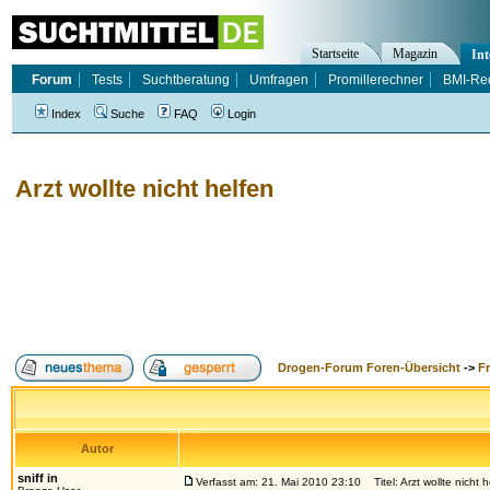
Startseite
Magazin
Int
Forum
Tests
Suchtberatung
Umfragen
Promillerechner
BMI-Re
Index
Suche
FAQ
Login
Arzt wollte nicht helfen
Drogen-Forum Foren-Übersicht
->
F
Autor
sniff in
Verfasst am: 21. Mai 2010 23:10
Titel: Arzt wollte nicht h