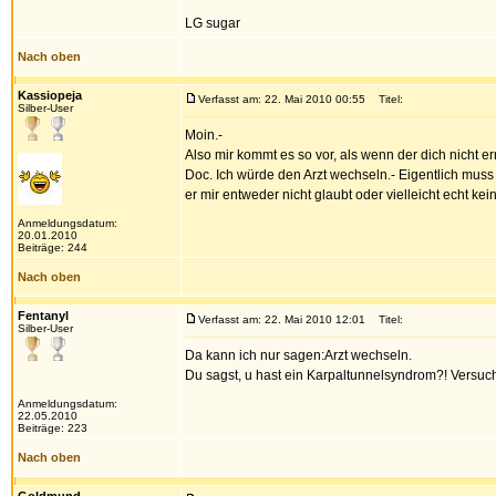
LG sugar
Nach oben
Kassiopeja
Verfasst am: 22. Mai 2010 00:55
Titel:
Silber-User
Moin.-
Also mir kommt es so vor, als wenn der dich nicht 
Doc. Ich würde den Arzt wechseln.- Eigentlich muss
er mir entweder nicht glaubt oder vielleicht echt ke
Anmeldungsdatum:
20.01.2010
Beiträge: 244
Nach oben
Fentanyl
Verfasst am: 22. Mai 2010 12:01
Titel:
Silber-User
Da kann ich nur sagen:Arzt wechseln.
Du sagst, u hast ein Karpaltunnelsyndrom?! Versuc
Anmeldungsdatum:
22.05.2010
Beiträge: 223
Nach oben