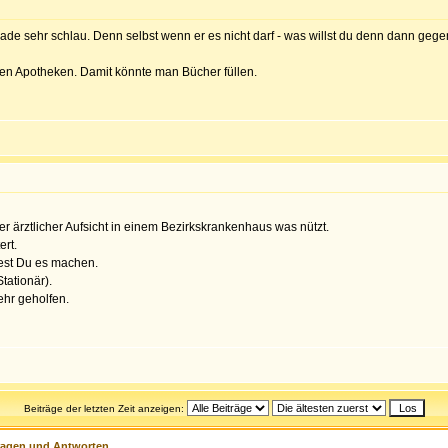
erade sehr schlau. Denn selbst wenn er es nicht darf - was willst du denn dann gege
en Apotheken. Damit könnte man Bücher füllen.
er ärztlicher Aufsicht in einem Bezirkskrankenhaus was nützt.
ert.
test Du es machen.
ationär).
ehr geholfen.
Beiträge der letzten Zeit anzeigen:
ragen und Antworten