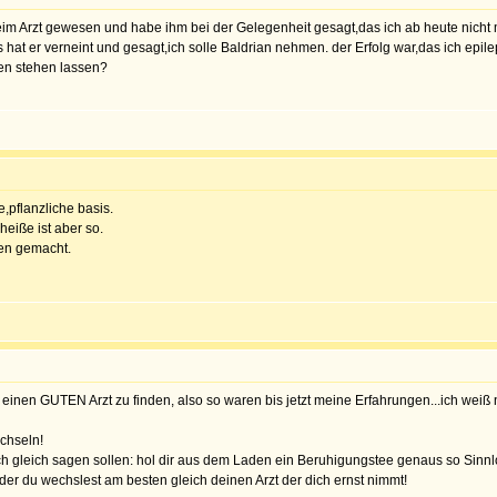
m Arzt gewesen und habe ihm bei der Gelegenheit gesagt,das ich ab heute nicht me
hat er verneint und gesagt,ich solle Baldrian nehmen. der Erfolg war,das ich epi
gen stehen lassen?
e,pflanzliche basis.
heiße ist aber so.
en gemacht.
er einen GUTEN Arzt zu finden, also so waren bis jetzt meine Erfahrungen...ich weiß 
echseln!
 auch gleich sagen sollen: hol dir aus dem Laden ein Beruhigungstee genaus so Si
der du wechslest am besten gleich deinen Arzt der dich ernst nimmt!