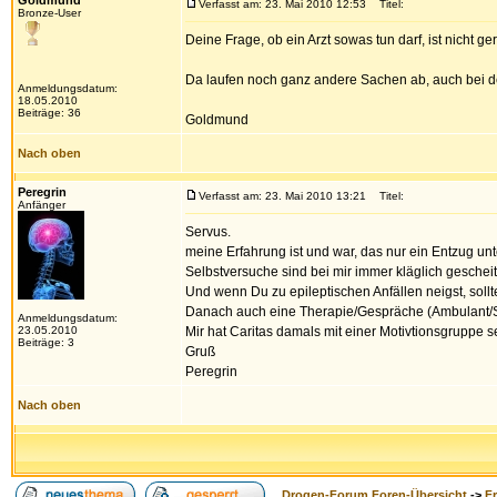
Goldmund
Verfasst am: 23. Mai 2010 12:53
Titel:
Bronze-User
Deine Frage, ob ein Arzt sowas tun darf, ist nicht g
Da laufen noch ganz andere Sachen ab, auch bei d
Anmeldungsdatum:
18.05.2010
Beiträge: 36
Goldmund
Nach oben
Peregrin
Verfasst am: 23. Mai 2010 13:21
Titel:
Anfänger
Servus.
meine Erfahrung ist und war, das nur ein Entzug unt
Selbstversuche sind bei mir immer kläglich gescheit
Und wenn Du zu epileptischen Anfällen neigst, soll
Danach auch eine Therapie/Gespräche (Ambulant/St
Anmeldungsdatum:
23.05.2010
Mir hat Caritas damals mit einer Motivtionsgruppe s
Beiträge: 3
Gruß
Peregrin
Nach oben
Drogen-Forum Foren-Übersicht
->
F