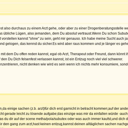
t also durchaus zu einem Arzt gehe, oder aber zu einer Drogenberatungsstelle wenn 
s übliche Lügen, also jemanden, dem Du absolut vertraust.Wenn Du schon Subutx 
t vorstellen kannst "ohne" zu sein, geht mir genauso. Ich habe meine Sucht auch 
und gelogen, das kennst du sicher.Es wird aber raus kommen und je länger es gehe
 mit dem Du offen reden kannst, egal ob Arzt, Therapeut oder Freund, dann könnt 
n Du Dich felsenfest verlassen kannst, ist ein Entzug noch viel viel schwerer.
e konzentrieren, nicht denken wie wird es sein wenn ich nichts mehr konsumiere, son
en,da einige sachen (z.b. arzt)für dich erst garnicht in betracht kommen;auf der an
ht gerade leicht zu lösende aufgabe;das einzige was mir da einfallen würde -auch i
as du dir auf der scene metha/pola/subutex oder was auch immer kaufst,und dich dam
 dir den gang zum arzt,hast keinen entzug,kannst deinen alltäglichen sachen nach