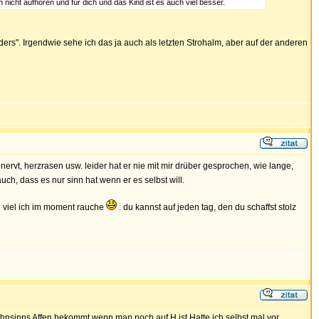
nicht aufhören und für dich und das Kind ist es auch viel besser.
ders". Irgendwie sehe ich das ja auch als letzten Strohalm, aber auf der anderen
genervt, herzrasen usw. leider hat er nie mit mir drüber gesprochen, wie lange,
uch, dass es nur sinn hat wenn er es selbst will.
ie viel ich im moment rauche
. du kannst auf jeden tag, den du schaffst stolz
nsinns Affen bekommt wenn man noch auf H ist.Hatte ich selbst mal vor