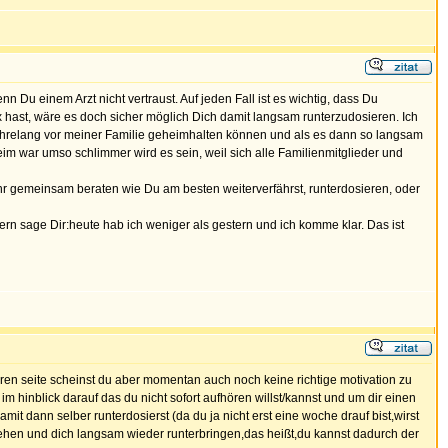
Du einem Arzt nicht vertraust. Auf jeden Fall ist es wichtig, dass Du
hast, wäre es doch sicher möglich Dich damit langsam runterzudosieren. Ich
jahrelang vor meiner Familie geheimhalten können und als es dann so langsam
im war umso schlimmer wird es sein, weil sich alle Familienmitglieder und
ihr gemeinsam beraten wie Du am besten weiterverfährst, runterdosieren, oder
dern sage Dir:heute hab ich weniger als gestern und ich komme klar. Das ist
deren seite scheinst du aber momentan auch noch keine richtige motivation zu
m hinblick darauf das du nicht sofort aufhören willst/kannst und um dir einen
it dann selber runterdosierst (da du ja nicht erst eine woche drauf bist,wirst
gehen und dich langsam wieder runterbringen,das heißt,du kannst dadurch der