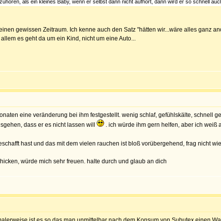
hören, als ein kleines Baby, wenn er selbst dann nicht aufhört, dann wird er so schnell auch 
r einen gewissen Zeitraum. Ich kenne auch den Satz "hätten wir...wäre alles ganz an
 allem es geht da um ein Kind, nicht um eine Auto...
,5 monaten eine veränderung bei ihm festgestellt. wenig schlaf, gefühlskälte, schnell 
usgehen, dass er es nicht lassen will
. ich würde ihm gern helfen, aber ich weiß a
geschafft hast und das mit dem vielen rauchen ist bloß vorübergehend, frag nicht w
hicken, würde mich sehr freuen. halte durch und glaub an dich
malerweise ist es so,das man unmittelbar nach dem Konsum von Subutex einen Wah