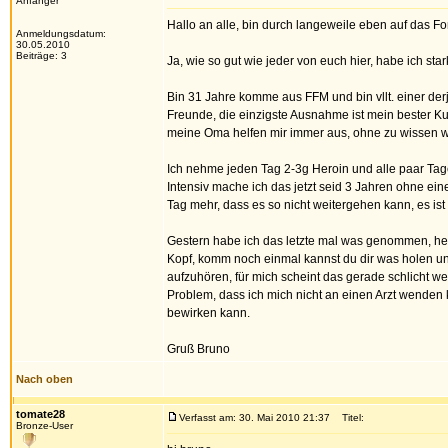
Anfänger
Hallo an alle, bin durch langeweile eben auf das
Anmeldungsdatum:
30.05.2010
Beiträge: 3
Ja, wie so gut wie jeder von euch hier, habe ich st
Bin 31 Jahre komme aus FFM und bin vllt. einer de
Freunde, die einzigste Ausnahme ist mein bester Ku
meine Oma helfen mir immer aus, ohne zu wissen wo
Ich nehme jeden Tag 2-3g Heroin und alle paar Tage
Intensiv mache ich das jetzt seid 3 Jahren ohne ei
Tag mehr, dass es so nicht weitergehen kann, es ist
Gestern habe ich das letzte mal was genommen, heu
Kopf, komm noch einmal kannst du dir was holen und
aufzuhören, für mich scheint das gerade schlicht 
Problem, dass ich mich nicht an einen Arzt wende
bewirken kann.
Gruß Bruno
Nach oben
tomate28
Verfasst am: 30. Mai 2010 21:37
Titel:
Bronze-User