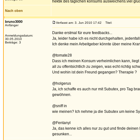
hektik des täglichen konsums ausweichens.viel glüc
Nach oben
bruno3000
Verfasst am: 3. Jun 2010 17:42
Titel:
Anfänger
Danke erstmal für eure feedbacks...
Anmeldungsdatum:
Ja, leider habe ich es nicht durchgehalten, jedenfa
30.05.2010
Beiträge: 3
Ich denke mein Arbeitgeber könnte über meine Krank
@tomate28
Dass ich meinen Konsum verheimlichen kann, liegt w
all zu offentsichtlich zu zeigen, was echt richtig sc
Und wohin ist dein Freund gegangen? Therapie ?
@holgerus
Ja, ich schaffe es auch nur mit Subutex, pro Tag b
gewöhnen.
@sniff in
wie meinen? Ich nehme ja die Subutex um keine Sym
@Fentanyl
Ja, das kenne ich alles nur zu gut und finde deinen 
gesunken...