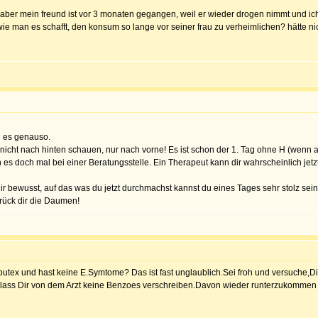
n. aber mein freund ist vor 3 monaten gegangen, weil er wieder drogen nimmt und i
wie man es schafft, den konsum so lange vor seiner frau zu verheimlichen? hätte n
g es genauso.
st nicht nach hinten schauen, nur nach vorne! Es ist schon der 1. Tag ohne H (wenn 
es doch mal bei einer Beratungsstelle. Ein Therapeut kann dir wahrscheinlich jetzt i
r bewusst, auf das was du jetzt durchmachst kannst du eines Tages sehr stolz sein
drück dir die Daumen!
butex und hast keine E.Symtome? Das ist fast unglaublich.Sei froh und versuche,Di
 lass Dir von dem Arzt keine Benzoes verschreiben.Davon wieder runterzukommen ist