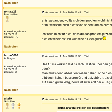
Nach oben
tomate28
Verfasst am: 3. Jun 2010 22:41
Titel:
Bronze-User
er ist gegangen, wollte sich dem problem wohl nicht
er mir warscheinlich nichts von speed und co erzählt.
Anmeldungsdatum:
ich freue mich für dich, dass du das problem jetzt 
13.05.2010
Beiträge: 72
dich entscheidest, ich wünsche dir viel glück
Nach oben
bruno3000
Verfasst am: 4. Jun 2010 18:33
Titel:
Anfänger
Das tut mir wirklich leid für dich.Hast du über den 
Anmeldungsdatum:
oder?
30.05.2010
Beiträge: 3
Man muss denn absoluten Willen haben, ohne diesen 
gibt doch keinen besseren Grund aufzuhören, als ein 
auf einen guten Weg, heute ist zwar erst der 4. Tag 
Nach oben
ulla79
Verfasst am: 4. Jun 2010 19:22
Titel:
Gold-User
bruno3000 hat Folgendes geschrieben: