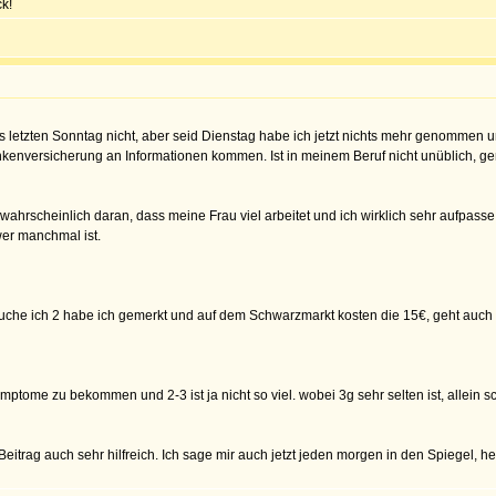
k!
lls letzten Sonntag nicht, aber seid Dienstag habe ich jetzt nichts mehr genommen u
enversicherung an Informationen kommen. Ist in meinem Beruf nicht unüblich, ger
ahrscheinlich daran, dass meine Frau viel arbeitet und ich wirklich sehr aufpas
hwer manchmal ist.
rauche ich 2 habe ich gemerkt und auf dem Schwarzmarkt kosten die 15€, geht auch i
ptome zu bekommen und 2-3 ist ja nicht so viel. wobei 3g sehr selten ist, allein
Beitrag auch sehr hilfreich. Ich sage mir auch jetzt jeden morgen in den Spiegel, he