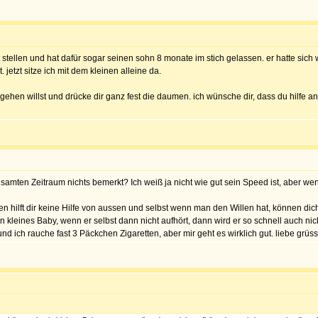
 stellen und hat dafür sogar seinen sohn 8 monate im stich gelassen. er hatte sich
 jetzt sitze ich mit dem kleinen alleine da.
angehen willst und drücke dir ganz fest die daumen. ich wünsche dir, dass du hilfe
gesamten Zeitraum nichts bemerkt? Ich weiß ja nicht wie gut sein Speed ist, aber we
hilft dir keine Hilfe von aussen und selbst wenn man den Willen hat, können dich Ä
kleines Baby, wenn er selbst dann nicht aufhört, dann wird er so schnell auch nich
und ich rauche fast 3 Päckchen Zigaretten, aber mir geht es wirklich gut. liebe grüs