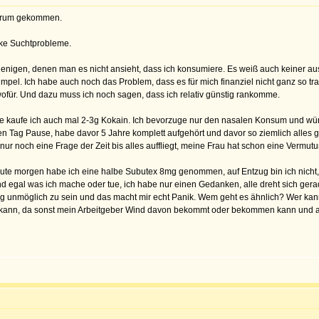
 Forum gekommen.
arke Suchtprobleme.
rjenigen, denen man es nicht ansieht, dass ich konsumiere. Es weiß auch keiner 
mpel. Ich habe auch noch das Problem, dass es für mich finanziel nicht ganz so tr
für. Und dazu muss ich noch sagen, dass ich relativ günstig rankomme.
 kaufe ich auch mal 2-3g Kokain. Ich bevorzuge nur den nasalen Konsum und würde 
nen Tag Pause, habe davor 5 Jahre komplett aufgehört und davor so ziemlich alles
 nur noch eine Frage der Zeit bis alles auffliegt, meine Frau hat schon eine Vermut
te morgen habe ich eine halbe Subutex 8mg genommen, auf Entzug bin ich nicht, a
 egal was ich mache oder tue, ich habe nur einen Gedanken, alle dreht sich gerade 
weg unmöglich zu sein und das macht mir echt Panik. Wem geht es ähnlich? Wer kan
n kann, da sonst mein Arbeitgeber Wind davon bekommt oder bekommen kann und au