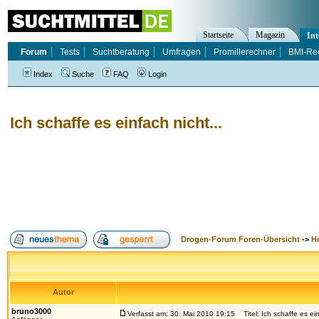
Startseite
Magazin
Int
Forum
Tests
Suchtberatung
Umfragen
Promillerechner
BMI-Re
Index
Suche
FAQ
Login
Ich schaffe es einfach nicht...
Drogen-Forum Foren-Übersicht
->
H
Autor
bruno3000
Verfasst am: 30. Mai 2010 19:15
Titel: Ich schaffe es ein