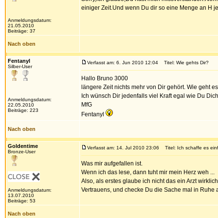
einiger Zeit.Und wenn Du dir so eine Menge an H je
Anmeldungsdatum:
21.05.2010
Beiträge: 37
Nach oben
Fentanyl
Verfasst am: 6. Jun 2010 12:04
Titel: Wie gehts Dir?
Silber-User
Hallo Bruno 3000
längere Zeit nichts mehr von Dir gehört. Wie geht
Ich wünsch Dir jedenfalls viel Kraft egal wie Du Dic
Anmeldungsdatum:
MfG
22.05.2010
Beiträge: 223
Fentanyl
Nach oben
Goldentime
Verfasst am: 14. Jul 2010 23:06
Titel: Ich schaffe es ein
Bronze-User
Was mir aufgefallen ist.
Wenn ich das lese, dann tuht mir mein Herz weh ...
Also, als erstes glaube ich nicht das ein Arzt wirkli
Vertrauens, und checke Du die Sache mal in Ruhe ab. 
Anmeldungsdatum:
13.07.2010
Beiträge: 53
Nach oben