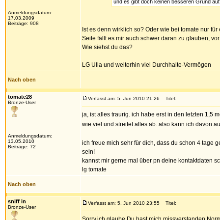
und es gibt doch keinen besseren Grund aufzu
Anmeldungsdatum:
17.03.2009
Beiträge: 908
Ist es denn wirklich so? Oder wie bei tomate nur fü
Seite fällt es mir auch schwer daran zu glauben, vor
Wie siehst du das?
LG Ulla und weiterhin viel Durchhalte-Vermögen
Nach oben
tomate28
Verfasst am: 5. Jun 2010 21:26
Titel:
Bronze-User
ja, ist alles traurig. ich habe erst in den letzten 1
wie viel und streitet alles ab. also kann ich davon a
Anmeldungsdatum:
13.05.2010
ich freue mich sehr für dich, dass du schon 4 tage 
Beiträge: 72
sein!
kannst mir gerne mal über pn deine kontaktdaten sc
lg tomate
Nach oben
sniff in
Verfasst am: 5. Jun 2010 23:55
Titel:
Bronze-User
Sorry,ich glaube,Du hast mich missverstanden.Nor