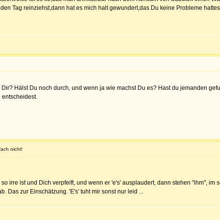
den Tag reinziehst,dann hat es mich halt gewundert,das Du keine Probleme hattes
 es Dir? Hälst Du noch durch, und wenn ja wie machst Du es? Hast du jemanden ge
h entscheidest.
fach nicht!
ch so irre ist und Dich verpfeift, und wenn er 'e's' ausplaudert, dann stehen "ihm", 
Das zur Einschätzung. 'E's' tuht mir sonst nur leid ...