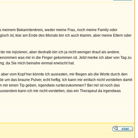
aus meinem Bekanntenkreis, weder meine Frau, noch meine Family oder
agisch ist, klar am Ende des Monats bin ich auch klamm, aber meine Eltern oder
nie injizieren, aber deshalb bin ich ja nicht weniger drauf als andere.
 genommen was mir in die Finger gekommen ist. Jetzt merke ich aber von Tag zu
ung, da Sie mich beinahe einmal erwischt hat.
ber vom Kopf her könnte ich ausrasten, mir fliegen als die Worte durch den
um das braune Pulver, echt heftig. Ich kann mir einfach nicht vorstellen damit
n mir einen Tip geben, irgendwie runterzukommen? Bei mir ist noch das
sserdem kann ich mir nicht vorstellen, das ein Therapeut da irgendwas