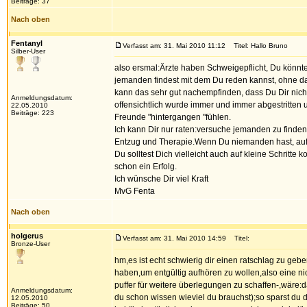
Beiträge: 37
Nach oben
Fentanyl
Verfasst am: 31. Mai 2010 11:12
Titel: Hallo Bruno
Silber-User
also ersmal:Ärzte haben Schweigepflicht, Du könntes
jemanden findest mit dem Du reden kannst, ohne da
kann das sehr gut nachempfinden, dass Du Dir nich
Anmeldungsdatum:
offensichtlich wurde immer und immer abgestritten 
22.05.2010
Beiträge: 223
Freunde "hintergangen "fühlen.
Ich kann Dir nur raten:versuche jemanden zu finden
Entzug und Therapie.Wenn Du niemanden hast, auf de
Du solltest Dich vielleicht auch auf kleine Schritt
schon ein Erfolg.
Ich wünsche Dir viel Kraft
MvG Fenta
Nach oben
holgerus
Verfasst am: 31. Mai 2010 14:59
Titel:
Bronze-User
hm,es ist echt schwierig dir einen ratschlag zu geb
haben,um entgültig aufhören zu wollen,also eine nic
puffer für weitere überlegungen zu schaffen-,wäre:d
Anmeldungsdatum:
du schon wissen wieviel du brauchst);so sparst du
12.05.2010
Beiträge: 50