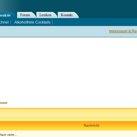
Forum
Lexikon
Kontakt
eraktiv
chner
Alkoholfreie Cocktails
Impressum & Rec
eroin
Nachricht
fach nicht...