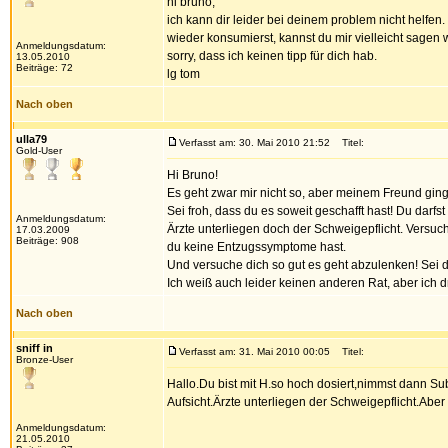
hi bruno,
ich kann dir leider bei deinem problem nicht helfe
wieder konsumierst, kannst du mir vielleicht sagen 
Anmeldungsdatum:
sorry, dass ich keinen tipp für dich hab.
13.05.2010
Beiträge: 72
lg tom
Nach oben
ulla79
Verfasst am: 30. Mai 2010 21:52
Titel:
Gold-User
Hi Bruno!
Es geht zwar mir nicht so, aber meinem Freund gin
Sei froh, dass du es soweit geschafft hast! Du darf
Anmeldungsdatum:
Ärzte unterliegen doch der Schweigepflicht. Versuch 
17.03.2009
Beiträge: 908
du keine Entzugssymptome hast.
Und versuche dich so gut es geht abzulenken! Sei di
Ich weiß auch leider keinen anderen Rat, aber ich 
Nach oben
sniff in
Verfasst am: 31. Mai 2010 00:05
Titel:
Bronze-User
Hallo.Du bist mit H.so hoch dosiert,nimmst dann Su
Aufsicht.Ärzte unterliegen der Schweigepflicht.Aber
Anmeldungsdatum:
21.05.2010