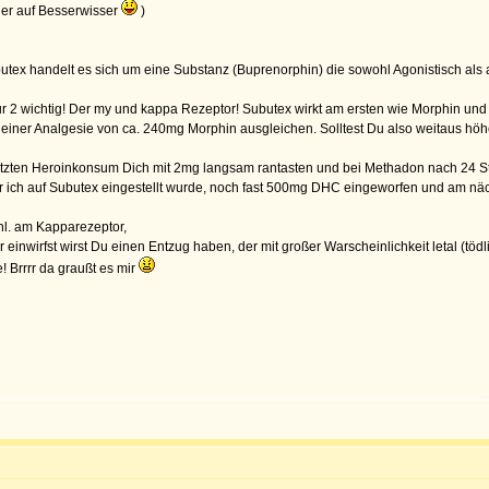
der auf Besserwisser
)
butex handelt es sich um eine Substanz (Buprenorphin) die sowohl Agonistisch als a
 nur 2 wichtig! Der my und kappa Rezeptor! Subutex wirkt am ersten wie Morphin un
u einer Analgesie von ca. 240mg Morphin ausgleichen. Solltest Du also weitaus höhe
etzten Heroinkonsum Dich mit 2mg langsam rantasten und bei Methadon nach 24 Std
or ich auf Subutex eingestellt wurde, noch fast 500mg DHC eingeworfen und am nä
hl. am Kapparezeptor,
nwirfst wirst Du einen Entzug haben, der mit großer Warscheinlichkeit letal (tödlic
 Brrrr da graußt es mir