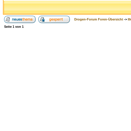
Drogen-Forum Foren-Übersicht
->
Il
Seite
1
von
1