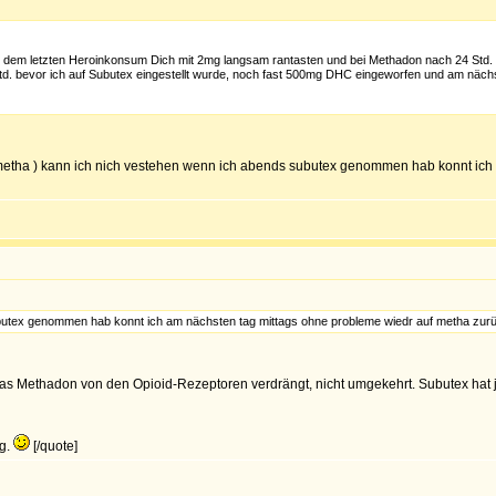
h dem letzten Heroinkonsum Dich mit 2mg langsam rantasten und bei Methadon nach 24 Std. B
td. bevor ich auf Subutex eingestellt wurde, noch fast 500mg DHC eingeworfen und am näch
i auf metha ) kann ich nich vestehen wenn ich abends subutex genommen hab konnt i
utex genommen hab konnt ich am nächsten tag mittags ohne probleme wiedr auf metha zurück
das Methadon von den Opioid-Rezeptoren verdrängt, nicht umgekehrt. Subutex hat j
ag.
[/quote]