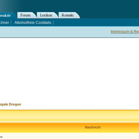
Forum
Lexikon
Kontakt
eraktiv
chner
Alkoholfreie Cocktails
Impressum & Rec
legale Drogen
Nachricht
ex