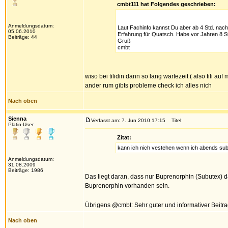
cmbt111 hat Folgendes geschrieben:
Anmeldungsdatum:
Laut Fachinfo kannst Du aber ab 4 Std. nac
05.06.2010
Erfahrung für Quatsch. Habe vor Jahren 8 S
Beiträge: 44
Gruß
cmbt
wiso bei tilidin dann so lang wartezeit ( also til
ander rum gibts probleme check ich alles nich
Nach oben
Sienna
Verfasst am: 7. Jun 2010 17:15
Titel:
Platin-User
Zitat:
kann ich nich vestehen wenn ich abends sub
Anmeldungsdatum:
31.08.2009
Beiträge: 1986
Das liegt daran, dass nur Buprenorphin (Subutex) 
Buprenorphin vorhanden sein.
Übrigens @cmbt: Sehr guter und informativer Beitr
Nach oben