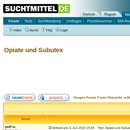
Startseite
Magazin
Int
Forum
Tests
Suchtberatung
Umfragen
Promillerechner
BMI-Re
Index
Suche
FAQ
Login
Opiate und Subutex
Drogen-Forum Foren-Übersicht
->
Il
Autor
sniff in
Verfasst am: 4. Jun 2010 15:45
Titel: Opiate und Subut