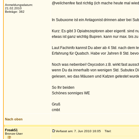
@veilchenfee fast richtig (ich mache heute mal wie
Anmeldungsdatum:
21.02.2010
Beiträge: 382
In Subuxone ist ein Antagonist drinnen aber bei Su
Kurz: Es gibt 3 Opiatrezeptoren aber eigentl. sind
etwas ist ganz wichtig Bupren. kann nur max. bis z
Laut Fachinfo kannst Du aber ab 4 Std. nach dem l
Erfahrung für Quatsch. Habe vor Jahren 8 Std. bev
Noch was nebenbei! Oxycodon z.B. wirkt fast aussc
wenn Du da innerhalb von wenigen Std. Subutex Dir ei
gelesen, wo das Mäusen und Katzen getestet wurde!
So Ihr beiden
Schönes sonniges WE
Gruß
cmbt
Nach oben
Freak51
Verfasst am: 7. Jun 2010 16:05
Titel:
Bronze-User