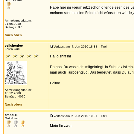
Bronze-User
Habe hier im Forum jetzt schon öfter gelesen,des 
meinem schlimmsten Feind nicht wünschen würde,we
Anmeldungsdatum:
21.05.2010
Beiträge: 37
Nach oben
veilchenfee
Verfasst am: 4. Jun 2010 18:38
Titel:
Foren-Guru
Hallo sniff in!
Da hast Du was nicht mitgekriegt. In Subutex ist e
man auch Turboentzug. Das bedeutet, dass Du auf j
Grüße
Anmeldungsdatum:
18.12.2009
Beiträge: 4076
Nach oben
cmbt111
Verfasst am: 5. Jun 2010 10:21
Titel:
Gold-User
Moin Ihr zwei,