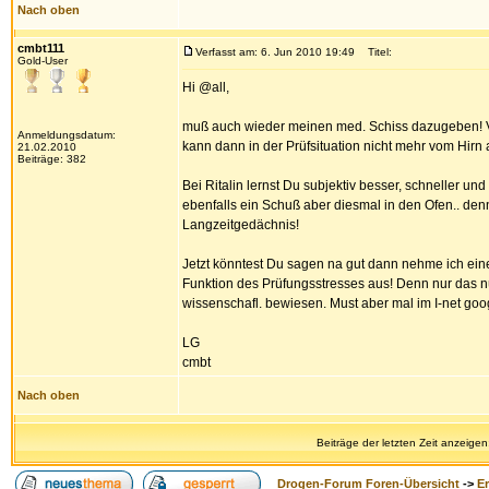
Nach oben
cmbt111
Verfasst am: 6. Jun 2010 19:49
Titel:
Gold-User
Hi @all,
muß auch wieder meinen med. Schiss dazugeben! Vi
Anmeldungsdatum:
kann dann in der Prüfsituation nicht mehr vom Hirn
21.02.2010
Beiträge: 382
Bei Ritalin lernst Du subjektiv besser, schneller und
ebenfalls ein Schuß aber diesmal in den Ofen.. de
Langzeitgedächnis!
Jetzt könntest Du sagen na gut dann nehme ich eine
Funktion des Prüfungsstresses aus! Denn nur das n
wissenschafl. bewiesen. Must aber mal im I-net goo
LG
cmbt
Nach oben
Beiträge der letzten Zeit anzeigen
Drogen-Forum Foren-Übersicht
->
E