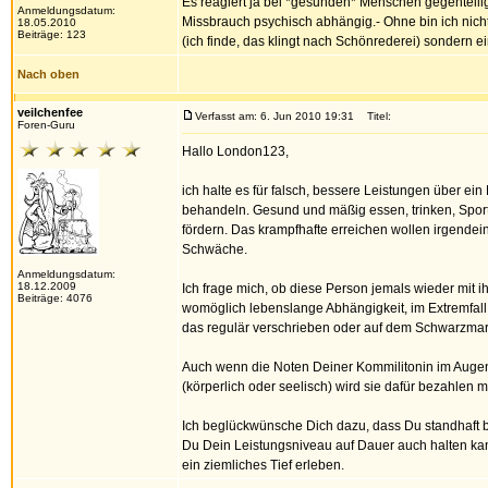
Es reagiert ja bei *gesunden* Menschen gegenteilig
Anmeldungsdatum:
Missbrauch psychisch abhängig.- Ohne bin ich nicht 
18.05.2010
Beiträge: 123
(ich finde, das klingt nach Schönrederei) sondern e
Nach oben
veilchenfee
Verfasst am: 6. Jun 2010 19:31
Titel:
Foren-Guru
Hallo London123,
ich halte es für falsch, bessere Leistungen über ei
behandeln. Gesund und mäßig essen, trinken, Sport
fördern. Das krampfhafte erreichen wollen irgendein
Schwäche.
Anmeldungsdatum:
18.12.2009
Ich frage mich, ob diese Person jemals wieder mit i
Beiträge: 4076
womöglich lebenslange Abhängigkeit, im Extremfall 
das regulär verschrieben oder auf dem Schwarzmar
Auch wenn die Noten Deiner Kommilitonin im Augenbl
(körperlich oder seelisch) wird sie dafür bezahlen m
Ich beglückwünsche Dich dazu, dass Du standhaft bl
Du Dein Leistungsniveau auf Dauer auch halten k
ein ziemliches Tief erleben.