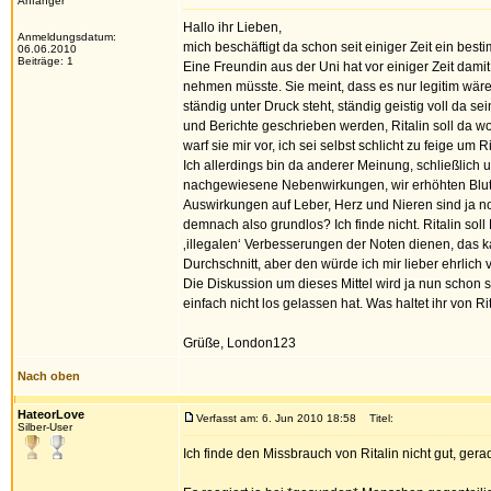
Anfänger
Hallo ihr Lieben,
Anmeldungsdatum:
mich beschäftigt da schon seit einiger Zeit ein be
06.06.2010
Beiträge: 1
Eine Freundin aus der Uni hat vor einiger Zeit dami
nehmen müsste. Sie meint, dass es nur legitim wäre,
ständig unter Druck steht, ständig geistig voll da 
und Berichte geschrieben werden, Ritalin soll da 
warf sie mir vor, ich sei selbst schlicht zu feige u
Ich allerdings bin da anderer Meinung, schließlich 
nachgewiesene Nebenwirkungen, wir erhöhten Blutdru
Auswirkungen auf Leber, Herz und Nieren sind ja 
demnach also grundlos? Ich finde nicht. Ritalin soll 
‚illegalen‘ Verbesserungen der Noten dienen, das ka
Durchschnitt, aber den würde ich mir lieber ehrlich 
Die Diskussion um dieses Mittel wird ja nun schon s
einfach nicht los gelassen hat. Was haltet ihr von 
Grüße, London123
Nach oben
HateorLove
Verfasst am: 6. Jun 2010 18:58
Titel:
Silber-User
Ich finde den Missbrauch von Ritalin nicht gut, ger