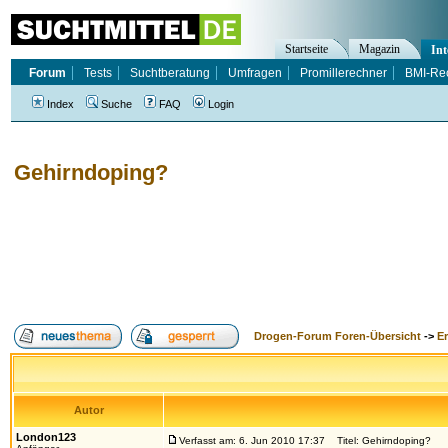
Startseite
Magazin
Int
Forum
Tests
Suchtberatung
Umfragen
Promillerechner
BMI-Re
Index
Suche
FAQ
Login
Gehirndoping?
Drogen-Forum Foren-Übersicht
->
E
Autor
London123
Verfasst am: 6. Jun 2010 17:37
Titel: Gehirndoping?