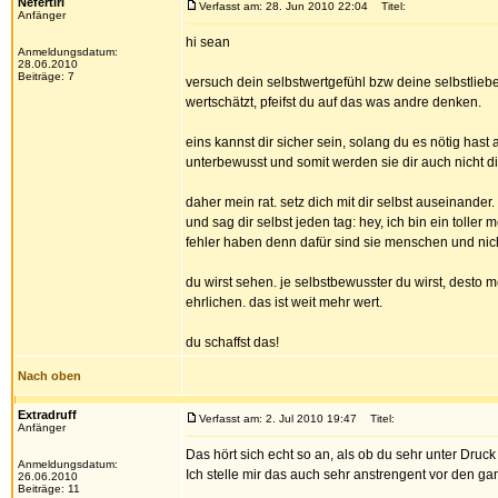
Nefertiri
Verfasst am: 28. Jun 2010 22:04
Titel:
Anfänger
hi sean
Anmeldungsdatum:
28.06.2010
Beiträge: 7
versuch dein selbstwertgefühl bzw deine selbstlieb
wertschätzt, pfeifst du auf das was andre denken.
eins kannst dir sicher sein, solang du es nötig ha
unterbewusst und somit werden sie dir auch nicht di
daher mein rat. setz dich mit dir selbst auseinander
und sag dir selbst jeden tag: hey, ich bin ein tolle
fehler haben denn dafür sind sie menschen und nich
du wirst sehen. je selbstbewusster du wirst, desto 
ehrlichen. das ist weit mehr wert.
du schaffst das!
Nach oben
Extradruff
Verfasst am: 2. Jul 2010 19:47
Titel:
Anfänger
Das hört sich echt so an, als ob du sehr unter Druc
Anmeldungsdatum:
Ich stelle mir das auch sehr anstrengent vor den 
26.06.2010
Beiträge: 11