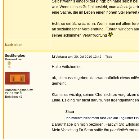
Selbst wenn's eingebildet klingt: Ich habe selbst be
war. Wenn dieses Gefühl besteht, man
müsse
ja arb
eine Sache, die im Leben einen hohen Stellenwert e
Echt, so ein Schwachsinn. Wenn man mit allem fertig
an sozialistischer Verblendung. Führen wir doch au
seiner schlimmen Verantwortung
Nach oben
SusiSorglos
Verfasst am: 30. Jul 2010 13:42
Titel:
Bronze-User
Hallo Veilchenfee,
ok, ich muss zugeben, das war natürlich etwas mißve
gemeint.
Anmeldungsdatum:
27.07.2010
Klar ist es wichtig, seinen Chef nicht zu vergrätze
Beiträge: 47
Linie. Es ging mir nicht darum, hier irgendjemande
Zitat:
Ich möchte nicht mehr fast 24h am Tag unter Erf
Darauf habe ich mich bezogen. Fast 24 Std Erfolgsd
Mein Vorschlag für Sean sollte
ihn persönlich
ermunt