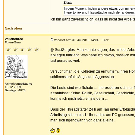
Zitat:
In dem Moment, indem andere etwas von mir erwar
Hypertonie- und Hassattacke nach der anderen.
Ich bin ganz zuversichtlich, dass du nicht der Arbeits
Nach oben
veilchenfee
Verfasst am: 30. Jul 2010 14:04
Titel:
Foren-Guru
@ SusiSorglos: Man könnte sagen, das mit der Arbeit
Kollegen mitzieht. Was habe ich davon, dass ich mi
fast genau so viel.
Versucht man, die Kollegen zu ermuntern, ihren Hor
schlimmstenfalls Angst und Aggression.
Anmeldungsdatum:
18.12.2009
Die Leute sind wie Schafe ... interessieren sich nu
Beiträge: 4076
Kenntnisse: Keine. Politik, Gesellschaft, Geschichte
könnte ich mich jetzt reinsteigern ...
Dass der Threadstarter 24 h am Tag unter Erfolgsdruc
Arbeitstag schon bis 1 Uhr nachts am PC gesessen,
man sich irgendwann von ganz alleine.