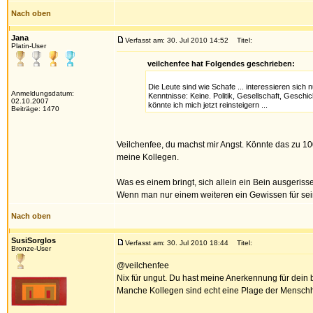
Nach oben
Jana
Verfasst am: 30. Jul 2010 14:52
Titel:
Platin-User
veilchenfee hat Folgendes geschrieben:
Die Leute sind wie Schafe ... interessieren sich
Anmeldungsdatum:
Kenntnisse: Keine. Politik, Gesellschaft, Geschi
02.10.2007
könnte ich mich jetzt reinsteigern ...
Beiträge: 1470
Veilchenfee, du machst mir Angst. Könnte das zu 1
meine Kollegen.
Was es einem bringt, sich allein ein Bein ausgeris
Wenn man nur einem weiteren ein Gewissen für seine
Nach oben
SusiSorglos
Verfasst am: 30. Jul 2010 18:44
Titel:
Bronze-User
@veilchenfee
Nix für ungut. Du hast meine Anerkennung für dein
Manche Kollegen sind echt eine Plage der Menschhei