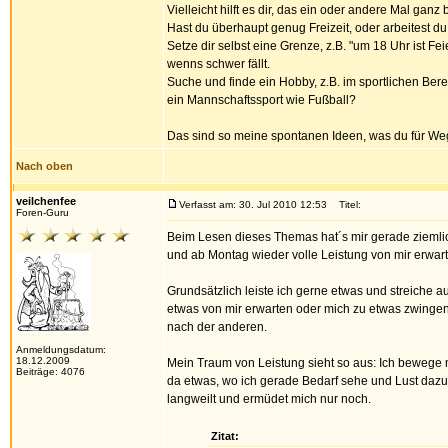
Vielleicht hilft es dir, das ein oder andere Mal g
Hast du überhaupt genug Freizeit, oder arbeitest du
Setze dir selbst eine Grenze, z.B. "um 18 Uhr ist F
wenns schwer fällt.
Suche und finde ein Hobby, z.B. im sportlichen Bere
ein Mannschaftssport wie Fußball?
Das sind so meine spontanen Ideen, was du für Wege
Nach oben
veilchenfee
Verfasst am: 30. Jul 2010 12:53
Titel:
Foren-Guru
Beim Lesen dieses Themas hat´s mir gerade ziemli
und ab Montag wieder volle Leistung von mir erwartet
Grundsätzlich leiste ich gerne etwas und streiche a
etwas von mir erwarten oder mich zu etwas zwingen 
nach der anderen.
Anmeldungsdatum:
18.12.2009
Mein Traum von Leistung sieht so aus: Ich bewege mic
Beiträge: 4076
da etwas, wo ich gerade Bedarf sehe und Lust dazu h
langweilt und ermüdet mich nur noch.
Zitat: