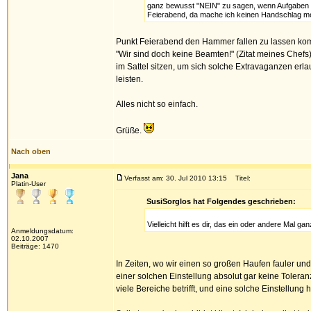
ganz bewusst "NEIN" zu sagen, wenn Aufgaben un
Feierabend, da mache ich keinen Handschlag mehr"
Punkt Feierabend den Hammer fallen zu lassen kommt
"Wir sind doch keine Beamten!" (Zitat meines Chefs
im Sattel sitzen, um sich solche Extravaganzen er
leisten.
Alles nicht so einfach.
Grüße.
Nach oben
Jana
Verfasst am: 30. Jul 2010 13:15
Titel:
Platin-User
SusiSorglos hat Folgendes geschrieben:
Vielleicht hilft es dir, das ein oder andere Mal
Anmeldungsdatum:
02.10.2007
Beiträge: 1470
In Zeiten, wo wir einen so großen Haufen fauler und
einer solchen Einstellung absolut gar keine Tolera
viele Bereiche betrifft, und eine solche Einstellung h