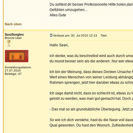
Du solltest dir besser Professionelle Hilfe holen
Gefühlen umzugehen...
Alles Gute
Nach oben
SusiSorglos
Verfasst am: 30. Jul 2010 12:13
Titel:
Bronze-User
Hallo Sean,
ich denke, was du beschreibst wird auch durch uns
du musst besser sein als die anderen. Nur wer etwas 
Anmeldungsdatum:
27.07.2010
Ich bin der Meinung, dass dieses Denken Ursache für
Beiträge: 47
Wert eines Menschen von seiner Leistung abhängig
Rahmen sprengen, jetzt hier darüber etwas zu schr
Ich sage damit nicht, dass es schlecht ist, etwas z
gelobt zu werden, was man gut gemacht hat. Doch auch
- Das mal so als grundsätzliche Überlegung. Jetzt zu
So wie ich dich verstehe, hast du die Nase voll da
Qual geworden. Du hast den Wunsch, Zufriedenheit