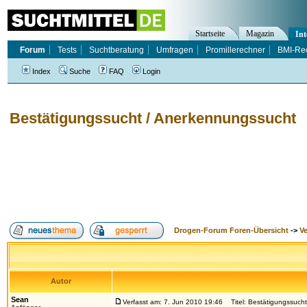
Startseite
Magazin
Int
Forum
Tests
Suchtberatung
Umfragen
Promillerechner
BMI-Re
Index
Suche
FAQ
Login
Bestätigungssucht / Anerkennungssucht
Drogen-Forum Foren-Übersicht
->
V
Autor
Sean
Verfasst am: 7. Jun 2010 19:46
Titel: Bestätigungssuch