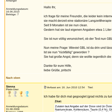
Anfänger
Hallo Ihr,
Anmeldungsdatum:
16.06.2010
Beiträge: 7
ich frage für meine Freundin, die leider kein interne
sie macht derzeit eine stationäre Langzeittherap
Seit 9 Monaten ist sie nun clean.
Gestern hat sie laut eigenen Angaben etwa 1 Lite
Sie ist nun völlig verunsichert, ob der Test nun GB
Nun meine Frage: Wieviel GBL ist da drin und läss
Ist sie nun "rückfällig" geworden ?
Sie hat große Angst, denn sie wollte iegentlich d
Danke für eure Hilfe,
liebe Grüße, pritschi
Nach oben
Sienna
Verfasst am: 16. Jun 2010 12:54
Titel:
Platin-User
Ich habe für dich mal gegooglet (grad nichts zu tun
Zitat:
Zutaten laut Angabe auf der Dose sind (in Öst
Anmeldungsdatum:
31.08.2009
Natriumcitrate, Kohlensäure, Taurin (0,4 %), Gl
Beiträge: 1986