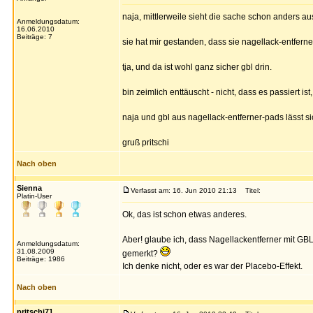
naja, mittlerweile sieht die sache schon anders aus
Anmeldungsdatum:
16.06.2010
Beiträge: 7
sie hat mir gestanden, dass sie nagellack-entfern
tja, und da ist wohl ganz sicher gbl drin.
bin zeimlich enttäuscht - nicht, dass es passiert is
naja und gbl aus nagellack-entferner-pads lässt s
gruß pritschi
Nach oben
Sienna
Verfasst am: 16. Jun 2010 21:13
Titel:
Platin-User
Ok, das ist schon etwas anderes.
Aber! glaube ich, dass Nagellackentferner mit GBL
Anmeldungsdatum:
31.08.2009
gemerkt?
Beiträge: 1986
Ich denke nicht, oder es war der Placebo-Effekt.
Nach oben
pritschi71