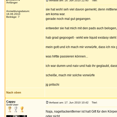
Verfasst am: 16. Jun 2010 22:40
Titel:
Anfänger
sie hat wohl seh viel davon gemerkt, denn mittlerw
Anmeldungsdatum:
am koma war.
16.06.2010
Beiträge: 7
gerade noch mal gut gegangen.
entweder sie hat mich mit den pads auch belogen, 
hab grad gegoogelt - wirkt wie liquid exstasy steht
mein gott und ich mach mir vorwürfe, dass ich nix
was h#tte passieren können...
ich war dumm und naiv und hab ihr geglaubt, dass d
scheiße, mach mir solche vorwürfe
jg pritschi
Nach oben
Cappu
Verfasst am: 17. Jun 2010 10:42
Titel:
Gold-User
Naja, nagellackentferner ist halt Gift für den Körp
oder nicht.