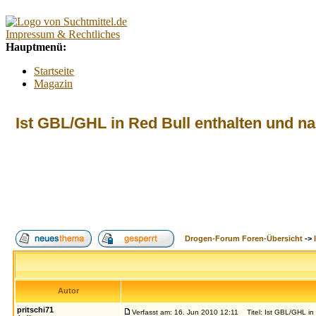
Impressum & Rechtliches
Hauptmenü:
Startseite
Magazin
Interaktiv
Forum
Ist GBL/GHL in Red Bull enthalten und n
Lexikon
Kontakt
Kontextmenü:
Forum
Tests
Suchtberatung
Umfragen
Promillerechner
Drogen-Forum Foren-Übersicht
->
BMI-Rechner
Alkoholfreie Cocktails
Index
Suche
FAQ
Login
Autor
pritschi71
Verfasst am: 16. Jun 2010 12:11
Titel: Ist GBL/GHL in