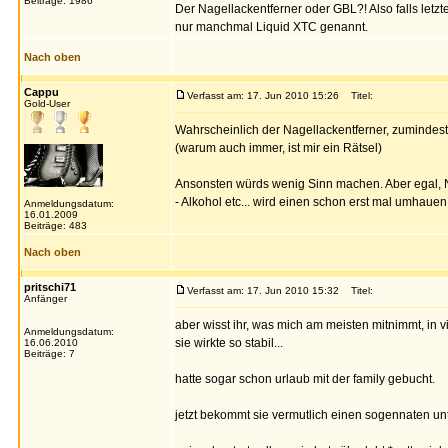
Beiträge: 1986
Der Nagellackentferner oder GBL?! Also falls letzte
nur manchmal Liquid XTC genannt.
Nach oben
Cappu
Verfasst am: 17. Jun 2010 15:26
Titel:
Gold-User
Wahrscheinlich der Nagellackentferner, zumindest 
(warum auch immer, ist mir ein Rätsel)
Ansonsten würds wenig Sinn machen. Aber egal, Nage
- Alkohol etc... wird einen schon erst mal umhauen 
Anmeldungsdatum:
16.01.2009
Beiträge: 483
Nach oben
pritschi71
Verfasst am: 17. Jun 2010 15:32
Titel:
Anfänger
aber wisst ihr, was mich am meisten mitnimmt, in vi
Anmeldungsdatum:
sie wirkte so stabil...
16.06.2010
Beiträge: 7
hatte sogar schon urlaub mit der family gebucht.
jetzt bekommt sie vermutlich einen sogennaten un