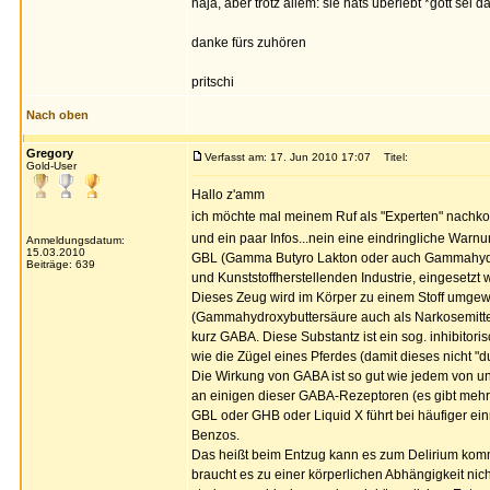
naja, aber trotz allem: sie hats überlebt *gott sei d
danke fürs zuhören
pritschi
Nach oben
Gregory
Verfasst am: 17. Jun 2010 17:07
Titel:
Gold-User
Hallo z'amm
ich möchte mal meinem Ruf als "Experten" nac
und ein paar Infos...nein eine eindringliche Warn
Anmeldungsdatum:
15.03.2010
GBL (Gamma Butyro Lakton oder auch Gammahydroxy
Beiträge: 639
und Kunststoffherstellenden Industrie, eingesetzt w
Dieses Zeug wird im Körper zu einem Stoff umgew
(Gammahydroxybuttersäure auch als Narkosemittel
kurz GABA. Diese Substantz ist ein sog. inhibitori
wie die Zügel eines Pferdes (damit dieses nicht "
Die Wirkung von GABA ist so gut wie jedem von un
an einigen dieser GABA-Rezeptoren (es gibt meh
GBL oder GHB oder Liquid X führt bei häufiger ei
Benzos.
Das heißt beim Entzug kann es zum Delirium komm
braucht es zu einer körperlichen Abhängigkeit nic