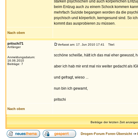
starken psychischen und auch körperlichen Entzu
beim Entzug auch zu einem Schock kommen kann, 
mehrfach Suizide begangen worden da die psychis
psychisch und körperlich, kerngesund sind. So ich
kommt das ausprobieren zu müssen.
Nach oben
pritschi71
Verfasst am: 17. Jun 2010 17:41
Titel:
Anfänger
scchöne scheiße, hätt ich das mal eher gewusst, hät
Anmeldungsdatum:
16.06.2010
Beiträge: 7
aber ich hab mir erst mal nix weiter gedacht als IG
und gefragt, wieso ...
nun bin ich gewarnt,
pritschi
Nach oben
Beiträge der letzten Zeit anzeige
Drogen-Forum Foren-Übersicht
->