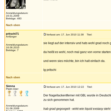
Anmeldungsdatum:
16.01.2009
Beiträge: 483
Nach oben
pritschi71
Verfasst am: 17. Jun 2010 11:38
Titel:
Anfänger
sie liegt auf der intensiv und hats wohl grad noch 
Anmeldungsdatum:
16.06.2010
Beiträge: 7
da heißt es wohl, noch mal ganz von vorne starten
und wenn sies möchte, bin ich halt einfach da.
lg pritschi
Nach oben
Sienna
Verfasst am: 17. Jun 2010 12:22
Titel:
Platin-User
Der Nagellackentferner mit GBL wurde in Deutschl
zu sich genommen hat.
Anmeldungsdatum:
31.08.2009
hab grad gegoogelt - wirkt wie liquid exstasy steht