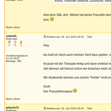
Aroma, Farbstoffe (einfache Zuckerkulör, Ribof
Also kein GBL drin. Woher hat deine Freundin denn
hört.
Nach oben
cmbt111
Verfasst am: 16. Jun 2010 20:31
Titel:
Gold-User
Hey,
da muß ich doch auch meinen Senf dazu geben, s
Anmeldungsdatum:
21.02.2010
Beiträge: 382
Ist grad mit der Therapie fertig und dann erstmal 
Gbl drinnen ist! Grenzt schon ein bisschen mehr al
Wir Abstinente können uns solche "Fehler" nicht er
Gruß
Der Pseudotherapeut
Nach oben
pritschi71
Verfasst am: 16. Jun 2010 20:47
Titel:
Anfänger