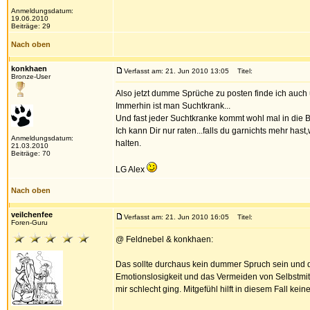
Anmeldungsdatum:
19.06.2010
Beiträge: 29
Nach oben
konkhaen
Verfasst am: 21. Jun 2010 13:05
Titel:
Bronze-User
Also jetzt dumme Sprüche zu posten finde ich auch ü
Immerhin ist man Suchtkrank...
Und fast jeder Suchtkranke kommt wohl mal in die 
Ich kann Dir nur raten...falls du garnichts mehr 
Anmeldungsdatum:
halten.
21.03.2010
Beiträge: 70
LG Alex
Nach oben
veilchenfee
Verfasst am: 21. Jun 2010 16:05
Titel:
Foren-Guru
@ Feldnebel & konkhaen:
Das sollte durchaus kein dummer Spruch sein und 
Emotionslosigkeit und das Vermeiden von Selbstmit
mir schlecht ging. Mitgefühl hilft in diesem Fall k