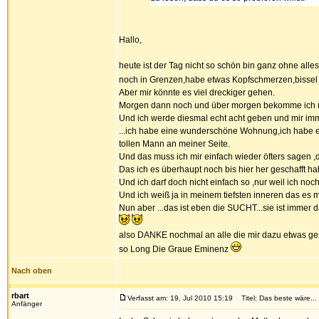
Hallo,
heute ist der Tag nicht so schön bin ganz ohne alles 
noch in Grenzen,habe etwas Kopfschmerzen,bissel 
Aber mir könnte es viel dreckiger gehen.
Morgen dann noch und über morgen bekomme ich 
Und ich werde diesmal echt acht geben und mir imme
...ich habe eine wunderschöne Wohnung,ich habe e
tollen Mann an meiner Seite.
Und das muss ich mir einfach wieder öfters sagen 
Das ich es überhaupt noch bis hier her geschafft h
Und ich darf doch nicht einfach so ,nur weil ich noch
Und ich weiß ja in meinem tiefsten inneren das es m
Nun aber ...das ist eben die SUCHT...sie ist immer d
also DANKE nochmal an alle die mir dazu etwas ge
so Long Die Graue Eminenz
Nach oben
rbart
Verfasst am: 19. Jul 2010 15:19
Titel: Das beste wäre...
Anfänger