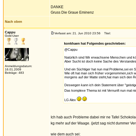
DANKE
Gruss Die Graue Eminenz
Nach oben
Cappu
Verfasst am: 21. Jun 2010 23:56
Titel:
Gold-User
konkhaen hat Folgendes geschrieben:
@Cappu
Natürlich sind Wir erwachsene Menschen und kön
Aber Sucht ist doch keine Sache des Verstandes
Anmeldungsdatum:
Und ein Süchtiger hat nun mal Probleme,sei en Sto
16.01.2009
Beiträge: 483
Wie oft hat man sich früher vorgenommen,sich 
morgens auf der Matte steht,hat man sich den R
Deswegen kann ich dein Statement über "geistige
Das komplexe Thema ist mit Vernunft nun mal ni
LG Alex
Ich hab auch Probleme dabei mir ne Tafel Schokolad
kg mehr auf der Waage. (jetzt sag nicht dummer Ver
wie dem auch sei: