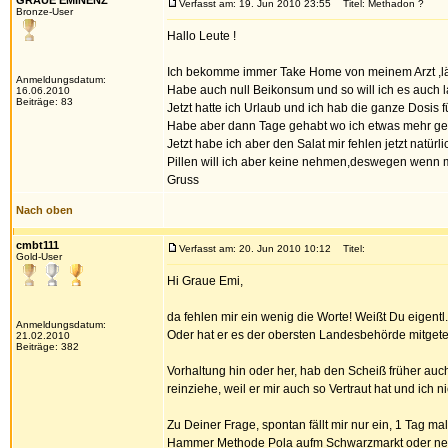
GRAUE EMINENZ
Verfasst am: 19. Jun 2010 23:55
Titel: Methadon ?
Bronze-User
Hallo Leute !
Ich bekomme immer Take Home von meinem Arzt ,läu
Anmeldungsdatum:
Habe auch null Beikonsum und so will ich es auch 
16.06.2010
Beiträge: 83
Jetzt hatte ich Urlaub und ich hab die ganze Dosis
Habe aber dann Tage gehabt wo ich etwas mehr ge
Jetzt habe ich aber den Salat mir fehlen jetzt natürl
Pillen will ich aber keine nehmen,deswegen wenn 
Gruss
Nach oben
cmbt111
Verfasst am: 20. Jun 2010 10:12
Titel:
Gold-User
Hi Graue Emi,
da fehlen mir ein wenig die Worte! Weißt Du eigentl
Anmeldungsdatum:
Oder hat er es der obersten Landesbehörde mitgetei
21.02.2010
Beiträge: 382
Vorhaltung hin oder her, hab den Scheiß früher au
reinziehe, weil er mir auch so Vertraut hat und ic
Zu Deiner Frage, spontan fällt mir nur ein, 1 Tag ma
Hammer Methode Pola aufm Schwarzmarkt oder nen Fe