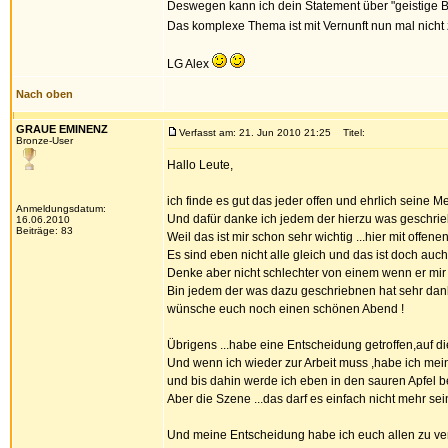
Deswegen kann ich dein Statement über "geistige B
Das komplexe Thema ist mit Vernunft nun mal nicht
LG Alex
Nach oben
GRAUE EMINENZ
Verfasst am: 21. Jun 2010 21:25
Titel:
Bronze-User
Hallo Leute,
ich finde es gut das jeder offen und ehrlich seine M
Anmeldungsdatum:
Und dafür danke ich jedem der hierzu was geschrie
16.06.2010
Beiträge: 83
Weil das ist mir schon sehr wichtig ...hier mit offene
Es sind eben nicht alle gleich und das ist doch auch 
Denke aber nicht schlechter von einem wenn er mir 
Bin jedem der was dazu geschriebnen hat sehr dan
wünsche euch noch einen schönen Abend !
Übrigens ...habe eine Entscheidung getroffen,auf d
Und wenn ich wieder zur Arbeit muss ,habe ich me
und bis dahin werde ich eben in den sauren Apfel b
Aber die Szene ...das darf es einfach nicht mehr sein
Und meine Entscheidung habe ich euch allen zu verd