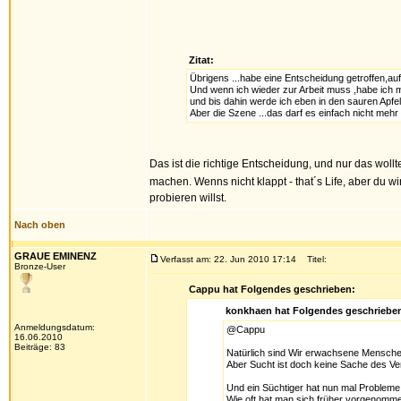
Zitat:
Übrigens ...habe eine Entscheidung getroffen,auf
Und wenn ich wieder zur Arbeit muss ,habe ich
und bis dahin werde ich eben in den sauren Apfel
Aber die Szene ...das darf es einfach nicht mehr 
Das ist die richtige Entscheidung, und nur das wol
machen. Wenns nicht klappt - that´s Life, aber du wi
probieren willst.
Nach oben
GRAUE EMINENZ
Verfasst am: 22. Jun 2010 17:14
Titel:
Bronze-User
Cappu hat Folgendes geschrieben:
konkhaen hat Folgendes geschriebe
Anmeldungsdatum:
@Cappu
16.06.2010
Beiträge: 83
Natürlich sind Wir erwachsene Menschen
Aber Sucht ist doch keine Sache des Ve
Und ein Süchtiger hat nun mal Probleme,s
Wie oft hat man sich früher vorgenomm