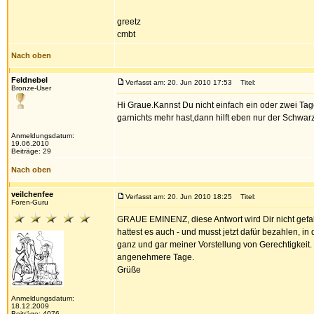
greetz
cmbt
Nach oben
Feldnebel
Verfasst am: 20. Jun 2010 17:53
Titel:
Bronze-User
Hi Graue.Kannst Du nicht einfach ein oder zwei Ta
garnichts mehr hast,dann hilft eben nur der Schwar
Anmeldungsdatum:
19.06.2010
Beiträge: 29
Nach oben
veilchenfee
Verfasst am: 20. Jun 2010 18:25
Titel:
Foren-Guru
GRAUE EMINENZ, diese Antwort wird Dir nicht gefalle
hattest es auch - und musst jetzt dafür bezahlen, i
ganz und gar meiner Vorstellung von Gerechtigkeit.
angenehmere Tage.
Grüße
Anmeldungsdatum:
18.12.2009
Beiträge: 4076