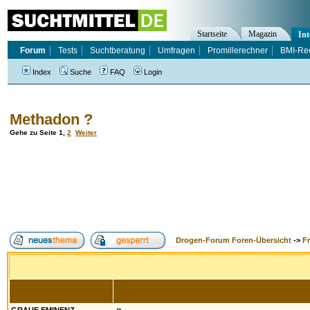
Startseite
Magazin
Int
Forum
Tests
Suchtberatung
Umfragen
Promillerechner
BMI-Re
Index
Suche
FAQ
Login
Methadon ?
Gehe zu Seite
1
,
2
Weiter
Drogen-Forum Foren-Übersicht
->
F
Autor