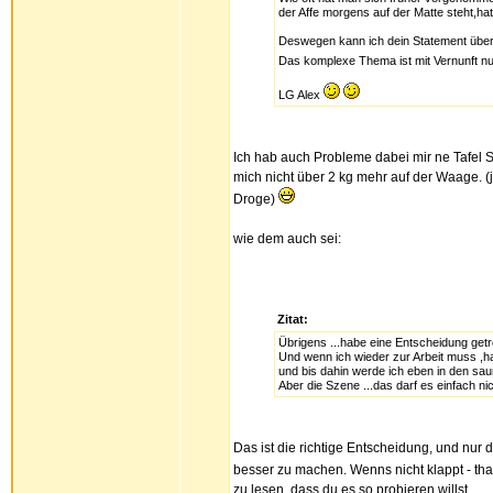
der Affe morgens auf der Matte steht,ha
Deswegen kann ich dein Statement über "
Das komplexe Thema ist mit Vernunft nu
LG Alex
Ich hab auch Probleme dabei mir ne Tafel S
mich nicht über 2 kg mehr auf der Waage. (j
Droge)
wie dem auch sei:
Zitat:
Übrigens ...habe eine Entscheidung getr
Und wenn ich wieder zur Arbeit muss ,
und bis dahin werde ich eben in den sau
Aber die Szene ...das darf es einfach nic
Das ist die richtige Entscheidung, und nur
besser zu machen. Wenns nicht klappt - that
zu lesen, dass du es so probieren willst.