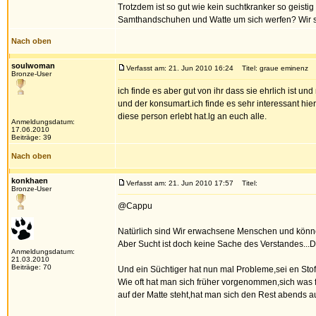
Trotzdem ist so gut wie kein suchtkranker so geist
Samthandschuhen und Watte um sich werfen? Wir s
Nach oben
soulwoman
Verfasst am: 21. Jun 2010 16:24
Titel: graue eminenz
Bronze-User
ich finde es aber gut von ihr dass sie ehrlich ist un
und der konsumart.ich finde es sehr interessant hi
diese person erlebt hat.lg an euch alle.
Anmeldungsdatum:
17.06.2010
Beiträge: 39
Nach oben
konkhaen
Verfasst am: 21. Jun 2010 17:57
Titel:
Bronze-User
@Cappu
Natürlich sind Wir erwachsene Menschen und können
Aber Sucht ist doch keine Sache des Verstandes...
Anmeldungsdatum:
21.03.2010
Beiträge: 70
Und ein Süchtiger hat nun mal Probleme,sei en Stoff 
Wie oft hat man sich früher vorgenommen,sich was
auf der Matte steht,hat man sich den Rest abends a