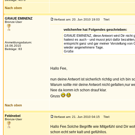
Nach oben
GRAUE EMINENZ
Verfasst am: 20. Jun 2010 19:03
Titel:
Bronze-User
veilchenfee hat Folgendes geschrieben:
GRAUE EMINENZ, diese Antwort wird Dir nicht gefa
hattest es auch - und musst jetzt dafür bezahlen
Anmeldungsdatum:
entspricht ganz und gar meiner Vorstellung von 
16.06.2010
wieder angenehmere Tage.
Beiträge: 83
Grüße
Hallo Fee,
nun deine Antwort ist sicherlich richtig und ich bin
Warum sollte mir deine Antwort nicht gefallen,nur we
Nee da komm ich schon drauf klar.
Gruss
Nach oben
Feldnebel
Verfasst am: 21. Jun 2010 04:15
Titel:
Bronze-User
Hallo Fee.Solche Begriffe wie Mitgefühl sind Dir woh
schon echt sehr kalt und gefühllos.