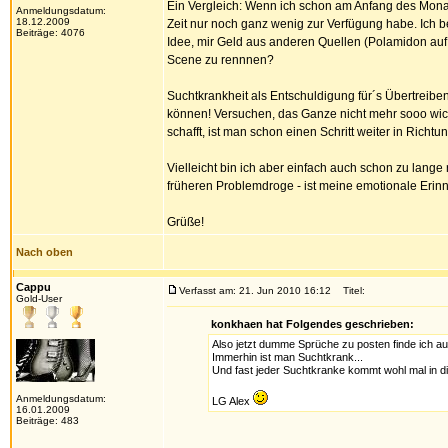
Ein Vergleich: Wenn ich schon am Anfang des Monat
Anmeldungsdatum:
18.12.2009
Zeit nur noch ganz wenig zur Verfügung habe. Ich b
Beiträge: 4076
Idee, mir Geld aus anderen Quellen (Polamidon au
Scene zu rennnen?
Suchtkrankheit als Entschuldigung für´s Übertreib
können! Versuchen, das Ganze nicht mehr sooo wic
schafft, ist man schon einen Schritt weiter in Richt
Vielleicht bin ich aber einfach auch schon zu lange
früheren Problemdroge - ist meine emotionale Erin
Grüße!
Nach oben
Cappu
Verfasst am: 21. Jun 2010 16:12
Titel:
Gold-User
konkhaen hat Folgendes geschrieben:
Also jetzt dumme Sprüche zu posten finde ich auc
Immerhin ist man Suchtkrank...
Und fast jeder Suchtkranke kommt wohl mal in d
Anmeldungsdatum:
LG Alex
16.01.2009
Beiträge: 483