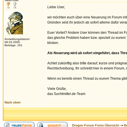
Silber-User
Liebe User,
wir möchten euch über eine Neuerung im Forum info
Gründen seid ihr jedoch ab sofort alleine dafür vera
Euer Vorteil? Andere User können den Thread im For
das gleiche Problem haben bzw. speziell zu eurem 
Anmeldungsdatum:
08.03.2006
klicken.
Beiträge: 161
Als Neuerung wird ab sofort eingeführt, dass Th
Achtet zukünftig also bitte darauf, kurze und prägna
Rechtschreibung. Ihr schreibt hier in einem Forum, n
Wenn es bereits einen Thread zu eurem Thema gibt, 
Viele Grüße,
das Suchtmittel.de-Team
Nach oben
Drogen-Forum Foren-Übersicht
->
B