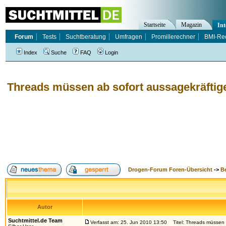
Startseite
Magazin
Int
Forum
Tests
Suchtberatung
Umfragen
Promillerechner
BMI-Re
Index
Suche
FAQ
Login
Threads müssen ab sofort aussagekräftige 
Drogen-Forum Foren-Übersicht
->
B
Autor
Suchtmittel.de Team
Verfasst am: 25. Jun 2010 13:50
Titel: Threads müssen a