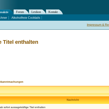
Forum
Lexikon
Kontakt
eraktiv
chner
Alkoholfreie Cocktails
Impressum & Rec
Titel enthalten
ekanntmachungen
Nachricht
b sofort aussagekräftige Titel enthalten