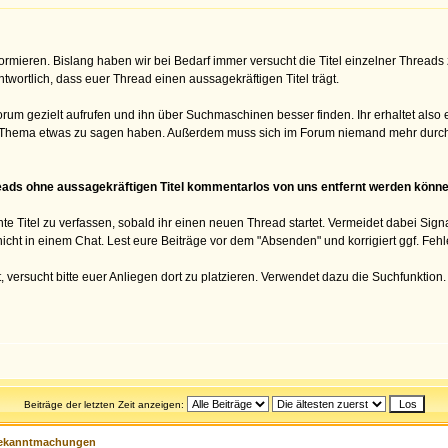
rmieren. Bislang haben wir bei Bedarf immer versucht die Titel einzelner Thread
ntwortlich, dass euer Thread einen aussagekräftigen Titel trägt.
um gezielt aufrufen und ihn über Suchmaschinen besser finden. Ihr erhaltet also 
Thema etwas zu sagen haben. Außerdem muss sich im Forum niemand mehr durch eine
reads ohne aussagekräftigen Titel kommentarlos von uns entfernt werden könne
nte Titel zu verfassen, sobald ihr einen neuen Thread startet. Vermeidet dabei Signa
icht in einem Chat. Lest eure Beiträge vor dem "Absenden" und korrigiert ggf. Fehle
versucht bitte euer Anliegen dort zu platzieren. Verwendet dazu die Suchfunktion.
Beiträge der letzten Zeit anzeigen:
ekanntmachungen