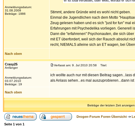
er ist total verblödet, oder weiß, worauf er sich 
Anmeldungsdatum:
31.08.2009
Stimmt, andere Gründe wird es wohl nicht geben.
Beiträge: 1986
Einmal die Jugendlichen nach dem Motto "Hauptsach
Zeug gelesen haben und es sich "just for fun" mal e
Erfahrungen mit Psychedelika vorliegen. Generell i
Dann die "erfahrenen" Psychonauten, die sich über 
mit ET überfordert, weil sich der Rausch absolut nic
recht, NIEMALS alleine sich an ET wagen, bei Übe
Nach oben
Crasy25
Verfasst am: 9. Jul 2010 20:58
Titel:
Anfänger
ich wollte auch nur mit diesen Beitrag sagen...lass 
Anmeldungsdatum:
als Anlass sehen...es mal auszuprobieren...dann ist
03.07.2010
Beiträge: 19
Nach oben
Beiträge der letzten Zeit anzeigen
Drogen-Forum Foren-Übersicht
->
L
Seite
1
von
1