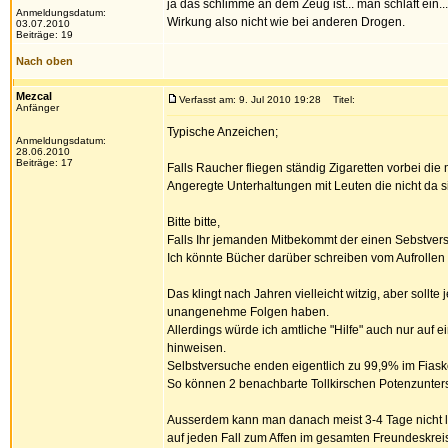
ja das schlimme an dem Zeug ist... man schläft ein...
Anmeldungsdatum:
Wirkung also nicht wie bei anderen Drogen.
03.07.2010
Beiträge: 19
Nach oben
Mezcal
Verfasst am: 9. Jul 2010 19:28
Titel:
Anfänger
Typische Anzeichen;
Anmeldungsdatum:
28.06.2010
Beiträge: 17
Falls Raucher fliegen ständig Zigaretten vorbei di
Angeregte Unterhaltungen mit Leuten die nicht da 
Bitte bitte,
Falls Ihr jemanden Mitbekommt der einen Sebstvers
Ich könnte Bücher darüber schreiben vom Aufrollen d
Das klingt nach Jahren vielleicht witzig, aber sollt
unangenehme Folgen haben.
Allerdings würde ich amtliche "Hilfe" auch nur auf e
hinweisen.
Selbstversuche enden eigentlich zu 99,9% im Fiasko
So können 2 benachbarte Tollkirschen Potenzunte
Ausserdem kann man danach meist 3-4 Tage nicht les
auf jeden Fall zum Affen im gesamten Freundeskrei