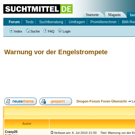
Startseite
Magazin
Int
Forum
Tests
Suchtberatung
Umfragen
Promillerechner
BMI-Re
Index
Suche
FAQ
Login
Warnung vor der Engelstrompete
Drogen-Forum Foren-Übersicht
->
L
Autor
Crasy25
Verfasst am: 6. Jul 2010 21:50
Titel: Warnung vor der E