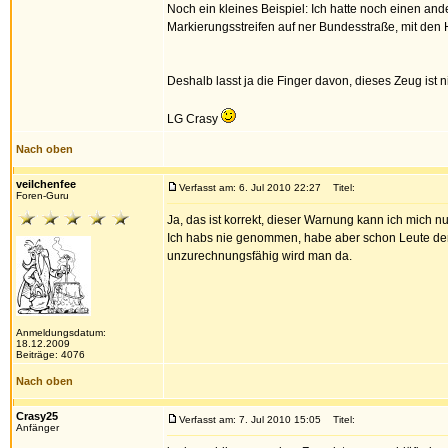
Noch ein kleines Beispiel: Ich hatte noch einen and
Markierungsstreifen auf ner Bundesstraße, mit den
Deshalb lasst ja die Finger davon, dieses Zeug ist n
LG Crasy
Nach oben
veilchenfee
Verfasst am: 6. Jul 2010 22:27
Titel:
Foren-Guru
Ja, das ist korrekt, dieser Warnung kann ich mich nu
Ich habs nie genommen, habe aber schon Leute derart ü
unzurechnungsfähig wird man da.
Anmeldungsdatum:
18.12.2009
Beiträge: 4076
Nach oben
Crasy25
Verfasst am: 7. Jul 2010 15:05
Titel:
Anfänger