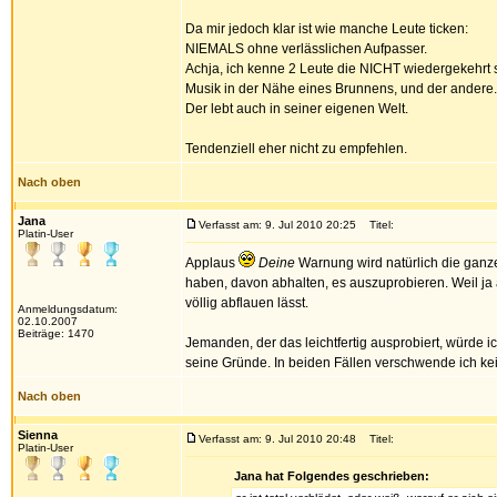
Da mir jedoch klar ist wie manche Leute ticken:
NIEMALS ohne verlässlichen Aufpasser.
Achja, ich kenne 2 Leute die NICHT wiedergekehrt 
Musik in der Nähe eines Brunnens, und der andere..
Der lebt auch in seiner eigenen Welt.
Tendenziell eher nicht zu empfehlen.
Nach oben
Jana
Verfasst am: 9. Jul 2010 20:25
Titel:
Platin-User
Applaus
Deine
Warnung wird natürlich die ganze
haben, davon abhalten, es auszuprobieren. Weil ja a
völlig abflauen lässt.
Anmeldungsdatum:
02.10.2007
Beiträge: 1470
Jemanden, der das leichtfertig ausprobiert, würde ic
seine Gründe. In beiden Fällen verschwende ich k
Nach oben
Sienna
Verfasst am: 9. Jul 2010 20:48
Titel:
Platin-User
Jana hat Folgendes geschrieben: