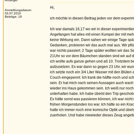
Anfänger
Hi,
Anmeldungsdatum:
03.07.2010
Beiträge: 19
ich möchte in diesen Beitrag jeden vor dem experi
Ich war damals 16,17 wo wir in dieser experimenti
Angefangen hat alles mit einen Kumpel der mit mehre
keine Wirkung ein. Dann sahen wir einige Tage spä
Gedanken, probieren wir das auch mal aus. Wir pflüc
war nichts passiert. 2 Tage später wollten wir das
21Uhr so vor dem Bäumchen standen sind wir auf di
ich wollte aufs ganze gehen und aß 10. Trotzdem b
aufzusetzen. Es war dann so gegen 23 Uhr, wir wu
ich setzte noch ein 3/4 Liter Wasser mit den Blüten
Couch eingepennt. Ich trank die häflte noch und s
sein. Er hat mich nach seinen Aussagen auch wach
wieder ins Haus gekommen sein. Ich weiß nur noch,
unterhalten habe. Ich habe übelst den Trip geschoben
Es hätte sonst was passieren können, ich war nich
frühen Morgenstunden los war. Ich hätte so ein Kra
hatte ich immer noch eine komische Optik und übe
zuerholen. Und habe niewieder dieses Zeug angefa