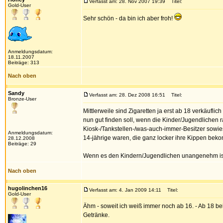
Verfasst am: 28. Nov 2007 19:39
Titel:
Gold-User
Sehr schön - da bin ich aber froh!
Anmeldungsdatum:
18.11.2007
Beiträge: 313
Nach oben
Sandy
Verfasst am: 28. Dez 2008 16:51
Titel:
Bronze-User
Mittlerweile sind Zigaretten ja erst ab 18 verkäuflic
nun gut finden soll, wenn die Kinder/Jugendlichen 
Kiosk-/Tankstellen-/was-auch-immer-Besitzer sowie
Anmeldungsdatum:
14-jährige waren, die ganz locker ihre Kippen bek
28.12.2008
Beiträge: 29
Wenn es den Kindern/Jugendlichen unangenehm ist, Zi
Nach oben
hugolinchen16
Verfasst am: 4. Jan 2009 14:11
Titel:
Gold-User
Ähm - soweit ich weiß immer noch ab 16. - Ab 18 b
Getränke.