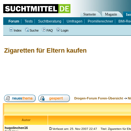
Startseite
Magazin
Int
Forum
Tests
Suchtberatung
Umfragen
Promillerechner
BMI-Re
Index
Suche
FAQ
Login
Zigaretten für Eltern kaufen
Drogen-Forum Foren-Übersicht
->
N
Autor
hugolinchen16
Verfasst am: 25. Nov 2007 22:47
Titel: Zigaretten für El