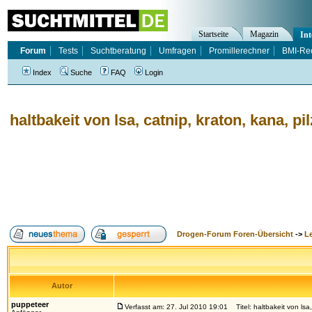
Startseite
Magazin
Int
Forum
Tests
Suchtberatung
Umfragen
Promillerechner
BMI-Re
Index
Suche
FAQ
Login
haltbakeit von lsa, catnip, kraton, kana, pi
Drogen-Forum Foren-Übersicht
->
L
Autor
puppeteer
Verfasst am: 27. Jul 2010 19:01
Titel: haltbakeit von lsa,