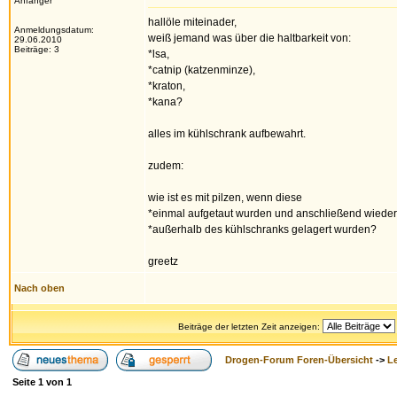
Anfänger
hallöle miteinader,
Anmeldungsdatum:
weiß jemand was über die haltbarkeit von:
29.06.2010
Beiträge: 3
*lsa,
*catnip (katzenminze),
*kraton,
*kana?
alles im kühlschrank aufbewahrt.
zudem:
wie ist es mit pilzen, wenn diese
*einmal aufgetaut wurden und anschließend wieder
*außerhalb des kühlschranks gelagert wurden?
greetz
Nach oben
Beiträge der letzten Zeit anzeigen:
Drogen-Forum Foren-Übersicht
->
L
Seite
1
von
1