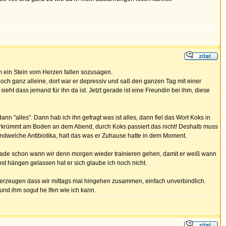
ihm ein Stein vom Herzen fallen sozusagen.
edoch ganz alleine, dort war er depressiv und saß den ganzen Tag mit einer
ieht dass jemand für ihn da ist. Jetzt gerade ist eine Freundin bei ihm, diese
 "alles". Dann hab ich ihn gefragt was ist alles, dann fiel das Wort Koks in
ig verkrümmt am Boden an dem Abend, durch Koks passiert das nicht! Deshalb muss
dwelche Antibiotika, halt das was er Zuhause hatte in dem Moment.
 gerade schon wann wir denn morgen wieder trainieren gehen, damit er weiß wann
st hängen gelassen hat er sich glaube ich noch nicht.
berzeugen dass wir mittags mal hingehen zusammen, einfach unverbindlich.
und ihm sogut he lfen wie ich kann.