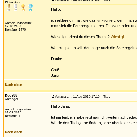
Platin-User
Hallo,
ich erkläre dir mal, wie das funktioniert, wenn man
Anmeldungsdatum:
man sich die Forenregeln durch. Das verhindert una
02.10.2007
Beiträge: 1470
Wieso ignorierst du dieses Thema?
Wichtig!
Wer mitspielen will, der möge auch die Spielregeln 
Danke.
Gruß,
Jana
Nach oben
Dude85
Verfasst am: 1. Aug 2010 17:10
Titel:
Anfänger
Hallo Jana,
Anmeldungsdatum:
01.08.2010
Beiträge: 11
tut mir leid, ich habe jetzt garnicht weiter nachgeda
Würde den Titel gerne ändern, sehe aber leider kei
Nach oben