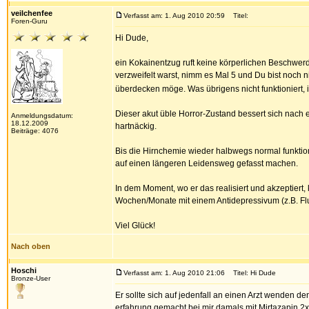
veilchenfee
Verfasst am: 1. Aug 2010 20:59
Titel:
Foren-Guru
Hi Dude,
ein Kokainentzug ruft keine körperlichen Beschwerde
verzweifelt warst, nimm es Mal 5 und Du bist noch 
überdecken möge. Was übrigens nicht funktioniert, 
Dieser akut üble Horror-Zustand bessert sich nach
Anmeldungsdatum:
18.12.2009
hartnäckig.
Beiträge: 4076
Bis die Hirnchemie wieder halbwegs normal funktio
auf einen längeren Leidensweg gefasst machen.
In dem Moment, wo er das realisiert und akzeptiert,
Wochen/Monate mit einem Antidepressivum (z.B. Flu
Viel Glück!
Nach oben
Hoschi
Verfasst am: 1. Aug 2010 21:06
Titel: Hi Dude
Bronze-User
Er sollte sich auf jedenfall an einen Arzt wenden d
erfahrung gemacht bei mir damals mit Mirtazapin 2x