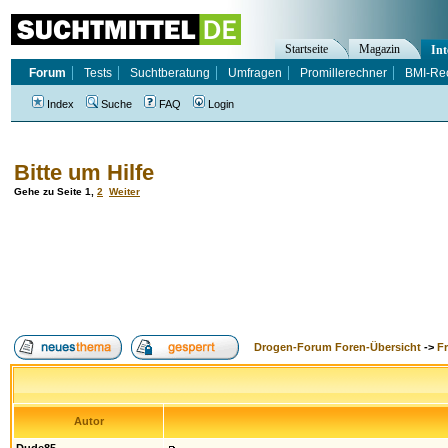
Startseite
Magazin
Int
Forum
Tests
Suchtberatung
Umfragen
Promillerechner
BMI-Re
Index
Suche
FAQ
Login
Bitte um Hilfe
Gehe zu Seite
1
,
2
Weiter
Drogen-Forum Foren-Übersicht
->
F
Autor