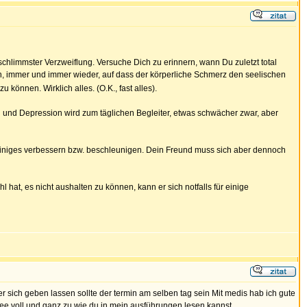
schlimmster Verzweiflung. Versuche Dich zu erinnern, wann Du zuletzt total
en, immer und immer wieder, auf dass der körperliche Schmerz den seelischen
können. Wirklich alles. (O.K., fast alles).
 und Depression wird zum täglichen Begleiter, etwas schwächer zwar, aber
 einiges verbessern bzw. beschleunigen. Dein Freund muss sich aber dennoch
 hat, es nicht aushalten zu können, kann er sich notfalls für einige
er sich geben lassen sollte der termin am selben tag sein Mit medis hab ich gute
fee voll und ganz zu wie du in mein ausführungen lesen kannst.