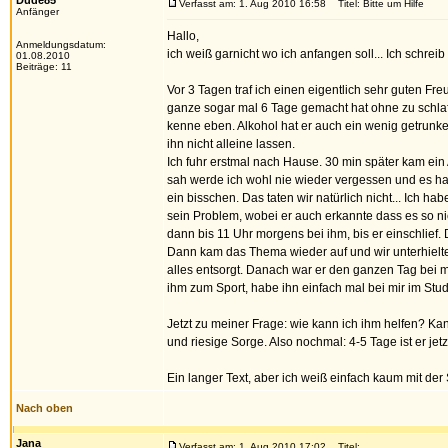
Dude85
Verfasst am: 1. Aug 2010 16:58
Titel: Bitte um Hilfe
Anfänger
Hallo,
Anmeldungsdatum:
ich weiß garnicht wo ich anfangen soll... Ich schreib
01.08.2010
Beiträge: 11
Vor 3 Tagen traf ich einen eigentlich sehr guten Fr
ganze sogar mal 6 Tage gemacht hat ohne zu schlafen
kenne eben. Alkohol hat er auch ein wenig getrunke
ihn nicht alleine lassen.
Ich fuhr erstmal nach Hause. 30 min später kam ein
sah werde ich wohl nie wieder vergessen und es h
ein bisschen. Das taten wir natürlich nicht... Ich h
sein Problem, wobei er auch erkannte dass es so nic
dann bis 11 Uhr morgens bei ihm, bis er einschlief.
Dann kam das Thema wieder auf und wir unterhielten
alles entsorgt. Danach war er den ganzen Tag bei mir,
ihm zum Sport, habe ihn einfach mal bei mir im Stu
Jetzt zu meiner Frage: wie kann ich ihm helfen? Kann
und riesige Sorge. Also nochmal: 4-5 Tage ist er jet
Ein langer Text, aber ich weiß einfach kaum mit der 
Nach oben
Jana
Verfasst am: 1. Aug 2010 17:02
Titel: