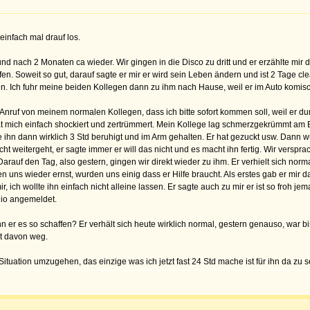
 einfach mal drauf los.
eund nach 2 Monaten ca wieder. Wir gingen in die Disco zu dritt und er erzählte mi
. Soweit so gut, darauf sagte er mir er wird sein Leben ändern und ist 2 Tage clea
n. Ich fuhr meine beiden Kollegen dann zu ihm nach Hause, weil er im Auto komisc
 Anruf von meinem normalen Kollegen, dass ich bitte sofort kommen soll, weil er du
at mich einfach shockiert und zertrümmert. Mein Kollege lag schmerzgekrümmt am
abe ihn dann wirklich 3 Std beruhigt und im Arm gehalten. Er hat gezuckt usw. Dann 
ht weitergeht, er sagte immer er will das nicht und es macht ihn fertig. Wir versp
 Darauf den Tag, also gestern, gingen wir direkt wieder zu ihm. Er verhielt sich no
 uns wieder ernst, wurden uns einig dass er Hilfe braucht. Als erstes gab er mir 
 ich wollte ihn einfach nicht alleine lassen. Er sagte auch zu mir er ist so froh jem
dio angemeldet.
 er es so schaffen? Er verhält sich heute wirklich normal, gestern genauso, war bis
zt davon weg.
Situation umzugehen, das einzige was ich jetzt fast 24 Std mache ist für ihn da zu s