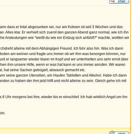
r dann dass er total abgesunken sei, nur am Koksen ist seit 3 Wochen und das
n. Alles klar. Er verhielt sich zuerst den ganzen Abend ganz normal, wie ich ihn
he Andeutungen wie "weißt du wie ein Entzug sich anfühlt?" machte, wollten wir
rchdreht alleine mit dem Abhängigen Freund. Ich fuhr also hin. Was ich dann
 Boden am weinen und fragte uns immer ob wir ihm was besorgen können, nur
wurd er langsamer wieder klarer im Kopf und wir unterhielten uns sehr ernst über
rachen ihm unsere Hilfe, wenn er was hat kann er uns immer anrufen. Wir waren
rmal, hat seine Sachen gebügelt, abwasch gemacht etc.
dann seine ganzen Utensilien, ein Haufen Tabletten und Alkohol. Habe ich dann
anden zu haben der ihm jetzt hilft und nicht alleine zu sein. Gleich gehe ich mit
 8 Uhr morgens bei ihm, wieder bis er einschlief. Ich hab wirklich Angst um ihn
ein.