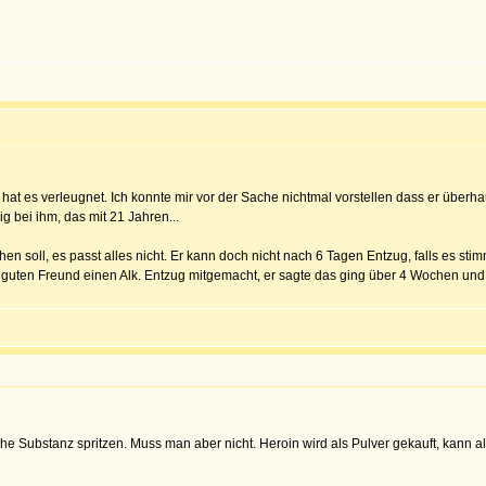
er hat es verleugnet. Ich konnte mir vor der Sache nichtmal vorstellen dass er über
rig bei ihm, das mit 21 Jahren...
n soll, es passt alles nicht. Er kann doch nicht nach 6 Tagen Entzug, falls es st
guten Freund einen Alk. Entzug mitgemacht, er sagte das ging über 4 Wochen und d
he Substanz spritzen. Muss man aber nicht. Heroin wird als Pulver gekauft, kann a