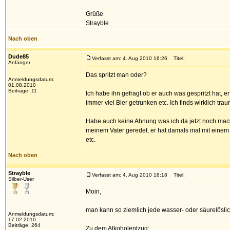
Grüße
Strayble
Nach oben
Dude85
Verfasst am: 4. Aug 2010 16:26
Titel:
Anfänger
Das spritzt man oder?
Anmeldungsdatum:
01.08.2010
Beiträge: 11
Ich habe ihn gefragt ob er auch was gespritzt hat, 
immer viel Bier getrunken etc. Ich finds wirklich trau
Habe auch keine Ahnung was ich da jetzt noch mache
meinem Vater geredet, er hat damals mal mit einem 
etc.
Nach oben
Strayble
Verfasst am: 4. Aug 2010 18:18
Titel:
Silber-User
Moin,
man kann so ziemlich jede wasser- oder säurelöslic
Anmeldungsdatum:
17.02.2010
Beiträge: 264
Zu dem Alkoholentzug: