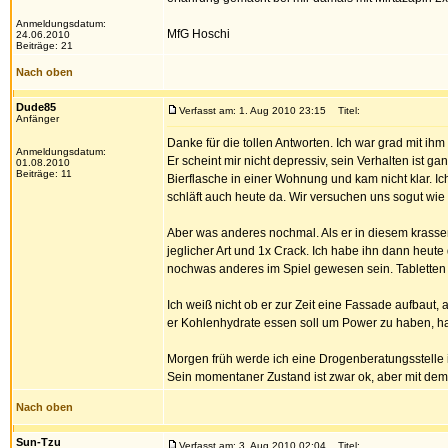
Anmeldungsdatum:
MfG Hoschi
24.06.2010
Beiträge: 21
Nach oben
Dude85
Verfasst am: 1. Aug 2010 23:15
Titel:
Anfänger
Danke für die tollen Antworten. Ich war grad mit ihm
Anmeldungsdatum:
Er scheint mir nicht depressiv, sein Verhalten ist 
01.08.2010
Beiträge: 11
Bierflasche in einer Wohnung und kam nicht klar. Ich
schläft auch heute da. Wir versuchen uns sogut wi
Aber was anderes nochmal. Als er in diesem krassen
jeglicher Art und 1x Crack. Ich habe ihn dann heut
nochwas anderes im Spiel gewesen sein. Tabletten 
Ich weiß nicht ob er zur Zeit eine Fassade aufbaut
er Kohlenhydrate essen soll um Power zu haben, hal
Morgen früh werde ich eine Drogenberatungsstelle 
Sein momentaner Zustand ist zwar ok, aber mit dem g
Nach oben
Sun-Tzu
Verfasst am: 3. Aug 2010 02:04
Titel: