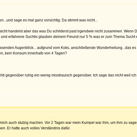
n...und sage es mal ganz vorsichtig: Da stimmt was nicht...
bsicht handelst aber das was Du schilderst past irgendwie nicht zusammen. Wenn D
s und erfahrene Suchtis glauben deinem Freund nur 5 % was er zum Thema Sucht erz
assenden Augenblick... aufgrund vom Koks, anschließende Wunderheilung...das es I
en, kein Konsum innerhalb von 4 Tagen?
uchti gegenüber ruhig ein wenig misstrauisch gegenüber. Ich sage das nicht weil ic
e mich auch stutzig machen. Vor 2 Tagen war mein Kumpel war ihm, um ihm zu sagen 
n. Er hatte auch volles Verständnis dafür.