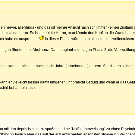
n hervor, allerdings - und das ist meiner Ansicht nach schlimmer - einen Zustand 
nicht mal nah dran. Es ist der totale Horror, man könnte den Kopf an die Wand hau
ich habe es ausprobiert.
In dieser Phase würde man alles tun, um weiterkoksen zu 
 einigen Stunden der Abstinenz. Dann beginnt sozusagen Phase 2, die Verzweiflung
niert, kann es Monate, wenn nicht Jahre (unbehandelt) dauern. Sport kann sicher
 kann er vielleicht besser damit umgehen. Ihr braucht Geduld und wenn er das Gefühl
ctin) behandeln lassen.
enn mit den depris is nicht zu spaßen und ne "Notfallüberweisung" zu einen Psychat
30mg 2x täglich aber das soll der arzt entscheiden ansonsten stimme ich Veilchen