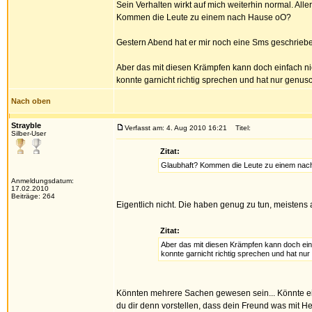
Sein Verhalten wirkt auf mich weiterhin normal. Al
Kommen die Leute zu einem nach Hause oO?
Gestern Abend hat er mir noch eine Sms geschrieben,
Aber das mit diesen Krämpfen kann doch einfach 
konnte garnicht richtig sprechen und hat nur genusch
Nach oben
Strayble
Verfasst am: 4. Aug 2010 16:21
Titel:
Silber-User
Zitat:
Glaubhaft? Kommen die Leute zu einem na
Anmeldungsdatum:
17.02.2010
Beiträge: 264
Eigentlich nicht. Die haben genug zu tun, meisten
Zitat:
Aber das mit diesen Krämpfen kann doch ei
konnte garnicht richtig sprechen und hat nur
Könnten mehrere Sachen gewesen sein... Könnte ei
du dir denn vorstellen, dass dein Freund was mit H