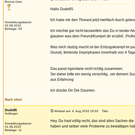
Bronze-User
Hallo Dude85
Ich habe mir den Threard jetzt mehfach durch gelese
Anmeldungsdatum:
02.08.2010
Beiträge: 63
Ich möchte gar nicht bezweifeln das Du in bester A
glauben was dein Freund/Kumpel dir erzählt...Profi
Was mich stutzig macht ist der Entzugskrampf im p
Grund), fehlende Depriphasen innerhalb von 4 Tag
Das passt irgendwie nicht richtig zusammen.
Sei daher bitte ein wenig vorsichtig...sei deinem S
aus Erfahrung.
Ich drücke Dir Die Daumen.
Nach oben
Dude85
Verfasst am: 4. Aug 2010 16:03
Titel:
Anfänger
Hey. Du hast völlig recht, das sind alles Sachen di
Anmeldungsdatum:
haben und selber viele Probleme zu bewältigen habe
01.08.2010
Beiträge: 11