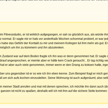
 im Fitnessstudio, er ist wirklich aufgegangen, er sah so glücklich aus, als würde 
ganz normal. Er sagte mir er hats vor anderthalb Wochen schonmal probiert, er war j
 habe das Gefühl der Kontakt zu mir und meinem Kollegen tut ihm mehr als gut. Er s
e möglich um ihn zu kümmern und ihn abzulenken.
 Zustand war auf dem Boden fragte ich ihn was er denn genommen hat. Er sagte dann
e drauf angesprochen, er meinte aber er hätte kein Crack geraucht... Er lag richt
hat er aber auch viele genommen, immer wenn er den Drang zu koksen hatte, irgen
, aber uns gegenüber ist er so wie ich ihn eben kenne. Zum Beispiel fragt er mich
t um sich aufs kochen einzustellen. Seine Wohnung ist auch aufgeräumt, also selb
in meiner Stadt anrufen und mal mit denen sprechen, ich möchte ihn dann auch ü
anzen ist nicht zu spaßen, deshalb will ich mit ihm auf die sichere Seite kommen 