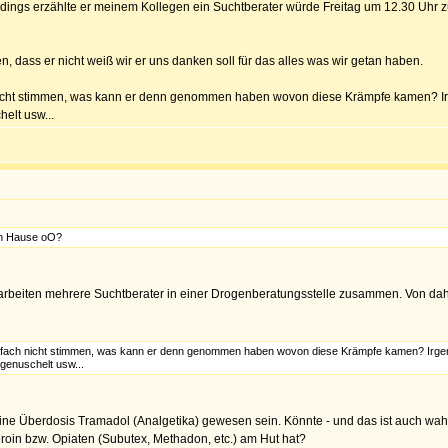
lerdings erzählte er meinem Kollegen ein Suchtberater würde Freitag um 12.30 Uhr
 dass er nicht weiß wir er uns danken soll für das alles was wir getan haben.
nicht stimmen, was kann er denn genommen haben wovon diese Krämpfe kamen? Ir
elt usw...
ch Hause oO?
s arbeiten mehrere Suchtberater in einer Drogenberatungsstelle zusammen. Von d
nfach nicht stimmen, was kann er denn genommen haben wovon diese Krämpfe kamen? Irgen
 genuschelt usw...
ne Überdosis Tramadol (Analgetika) gewesen sein. Könnte - und das ist auch wah
eroin bzw. Opiaten (Subutex, Methadon, etc.) am Hut hat?