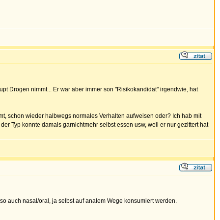
haupt Drogen nimmt... Er war aber immer son "Risikokandidat" irgendwie, hat
immt, schon wieder halbwegs normales Verhalten aufweisen oder? Ich hab mit
er Typ konnte damals garnichtmehr selbst essen usw, weil er nur gezittert hat
lso auch nasal/oral, ja selbst auf analem Wege konsumiert werden.