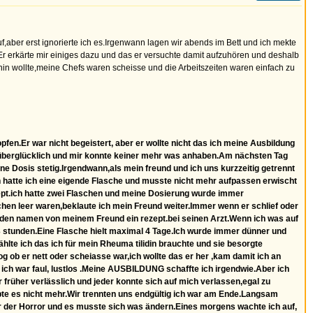
aber erst ignorierte ich es.Irgenwann lagen wir abends im Bett und ich mekte
t.Er erkärte mir einiges dazu und das er versuchte damit aufzuhören und deshalb
hin wollte,meine Chefs waren scheisse und die Arbeitszeiten waren einfach zu
fen.Er war nicht begeistert, aber er wollte nicht das ich meine Ausbildung
 überglücklich und mir konnte keiner mehr was anhaben.Am nächsten Tag
ne Dosis stetig.Irgendwann,als mein freund und ich uns kurzzeitig getrennt
ich hatte ich eine eigende Flasche und musste nicht mehr aufpassen erwischt
pt.ich hatte zwei Flaschen und meine Dosierung wurde immer
chen leer waren,beklaute ich mein Freund weiter.Immer wenn er schlief oder
 den namen von meinem Freund ein rezept.bei seinen Arzt.Wenn ich was auf
 3 stunden.Eine Flasche hielt maximal 4 Tage.Ich wurde immer dünner und
lte ich das ich für mein Rheuma tilidin brauchte und sie besorgte
ob er nett oder scheiasse war,ich wollte das er her ,kam damit ich an
n ich war faul, lustlos .Meine AUSBILDUNG schaffte ich irgendwie.Aber ich
früher verlässlich und jeder konnte sich auf mich verlassen,egal zu
pte es nicht mehr.Wir trennten uns endgültig ich war am Ende.Langsam
war der Horror und es musste sich was ändern.Eines morgens wachte ich auf,