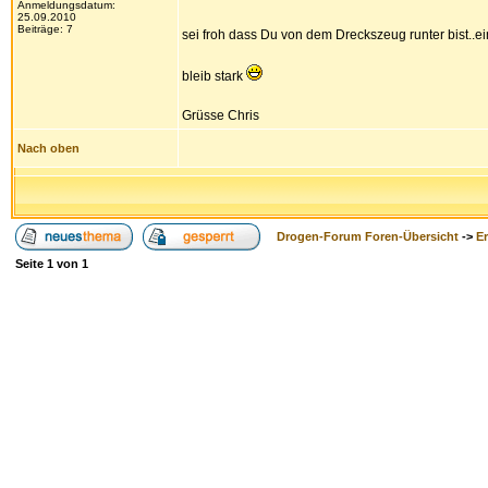
Anmeldungsdatum:
25.09.2010
Beiträge: 7
sei froh dass Du von dem Dreckszeug runter bist..
bleib stark
Grüsse Chris
Nach oben
Drogen-Forum Foren-Übersicht
->
E
Seite
1
von
1