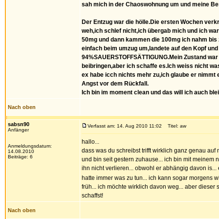
sah mich in der Chaoswohnung um und meine Beste
Der Entzug war die hölle.Die ersten Wochen verkro
weh,ich schlef nicht,ich übergab mich und ich 
50mg und dann kammen die 100mg ich nahm bis zu 
einfach beim umzug um,landete auf den Kopf und h
94%SAUERSTOFFSÄTTIGUNG.Mein Zustand war zwisch
beibringen,aber ich schaffe es.Ich weiss nicht wa
ex habe icch nichts mehr zu,ich glaube er nimmt 
Angst vor dem Rückfall.
Ich bin im moment clean und das will ich auch ble
Nach oben
sabsn90
Verfasst am: 14. Aug 2010 11:02
Titel: aw
Anfänger
hallo...
Anmeldungsdatum:
dass was du schreibst trifft wirklich ganz genau au
14.08.2010
Beiträge: 6
und bin seit gestern zuhause... ich bin mit meinem 
ihn nicht verlieren... obwohl er abhängig davon is..
hatte immer was zu tun... ich kann sogar morgens 
früh... ich möchte wirklich davon weg... aber dieser
schaffst!
Nach oben