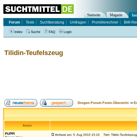
Startseite
Magazin
Int
Forum
Tests
Suchtberatung
Umfragen
Promillerechner
BMI-Re
Index
Suche
FAQ
Login
Tilidin-Teufelszeug
Drogen-Forum Foren-Übersicht
->
E
Autor
PUPPI
Verfasst am: 5. Aug 2010 15:10
Titel: Tilidin-Teufelszeug