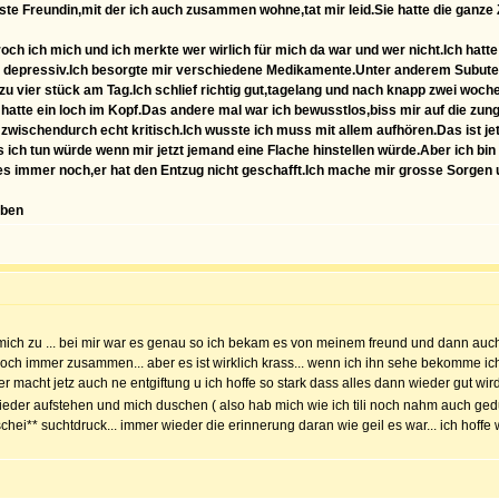
 Freundin,mit der ich auch zusammen wohne,tat mir leid.Sie hatte die ganze Z
ch ich mich und ich merkte wer wirlich für mich da war und wer nicht.Ich hatte 
war depressiv.Ich besorgte mir verschiedene Medikamente.Unter anderem Subut
vier stück am Tag.Ich schlief richtig gut,tagelang und nach knapp zwei woche
atte ein loch im Kopf.Das andere mal war ich bewusstlos,biss mir auf die zung
endurch echt kritisch.Ich wusste ich muss mit allem aufhören.Das ist jetz
s ich tun würde wenn mir jetzt jemand eine Flache hinstellen würde.Aber ich bin 
es immer noch,er hat den Entzug nicht geschafft.Ich mache mir grosse Sorgen um 
iben
f mich zu ... bei mir war es genau so ich bekam es von meinem freund und dann auch
noch immer zusammen... aber es ist wirklich krass... wenn ich ihn sehe bekomme ich 
. er macht jetz auch ne entgiftung u ich hoffe so stark dass alles dann wieder gut w
wieder aufstehen und mich duschen ( also hab mich wie ich tili noch nahm auch ge
 schei** suchtdruck... immer wieder die erinnerung daran wie geil es war... ich hoffe