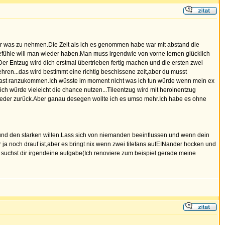
r was zu nehmen.Die Zeit als ich es genommen habe war mit abstand die
efühle will man wieder haben.Man muss irgendwie von vorne lernen glücklich
r Entzug wird dich erstmal übertrieben fertig machen und die ersten zwei
hren...das wird bestimmt eine richtig beschissene zeit,aber du musst
t hast ranzukommen.Ich wüsste im moment nicht was ich tun würde wenn mein ex
 ich würde vieleicht die chance nutzen...Tileentzug wird mit heroinentzug
 wieder zurück.Aber ganau desegen wollte ich es umso mehr.Ich habe es ohne
n und den starken willen.Lass sich von niemanden beeinflussen und wenn dein
r ja noch drauf ist,aber es bringt nix wenn zwei tilefans aufEINander hocken und
u suchst dir irgendeine aufgabe(Ich renoviere zum beispiel gerade meine