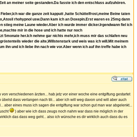
eit an meiner seite gestanden.Da fasste ich den entschluss aufzuhören.
Fieber,lch war die ganze zeit kapputt ,hatte Schüttelfrost,meine Beine taten
ex,Atosil rhohypnol usw.Dann kam ich an Doxepin.Erst waren es 25mg dann
n stieg meine Laune wieder.Aber ich wurde immer dicker.Irgendwann fiel ich
e,machte mir in die hose und ich hatte nur noch
t 5monate her.Ich nehme gar nichts mehr,ich muss mir das schlafen neu
gröstenteils wieder die alte,Willstenstark und weis was ich will.Mit meinem
ihn und ich liebe ihn nach wie vor.Aber wenn ich auf ihn treffe habe ich
 von verschiedenen ärzten... hab jetz vor einer woche eine entgiftung gestartet
übelst dass verlangen nach tili... aber ich will weg davon und will aber auch
ird... aber eines muss ich sagen die entgiftung war schon gut man war abgelenkt...
duscht
) aber wie ich dass zeugs noch nahm war dass nie möglich in der
 wirklich das dass weg geht... also ich wünsche es dir wirklich auch dass du es