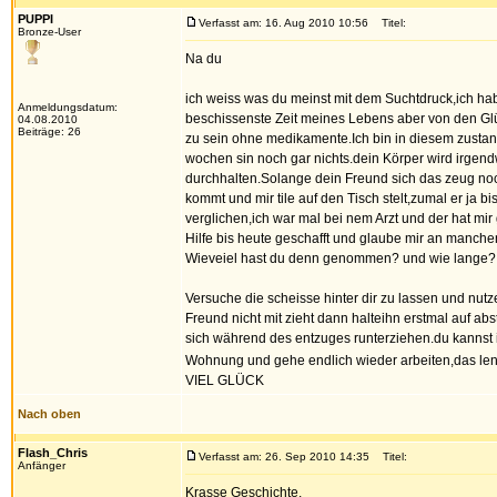
PUPPI
Verfasst am: 16. Aug 2010 10:56
Titel:
Bronze-User
Na du
ich weiss was du meinst mit dem Suchtdruck,ich h
Anmeldungsdatum:
beschissenste Zeit meines Lebens aber von den Glü
04.08.2010
Beiträge: 26
zu sein ohne medikamente.Ich bin in diesem zustan
wochen sin noch gar nichts.dein Körper wird irgendw
durchhalten.Solange dein Freund sich das zeug noc
kommt und mir tile auf den Tisch stelt,zumal er ja 
verglichen,ich war mal bei nem Arzt und der hat mi
Hilfe bis heute geschafft und glaube mir an manchen
Wieveiel hast du denn genommen? und wie lange?
Versuche die scheisse hinter dir zu lassen und nut
Freund nicht mit zieht dann halteihn erstmal auf ab
sich während des entzuges runterziehen.du kannst i
Wohnung und gehe endlich wieder arbeiten,das lenk
VIEL GLÜCK
Nach oben
Flash_Chris
Verfasst am: 26. Sep 2010 14:35
Titel:
Anfänger
Krasse Geschichte.