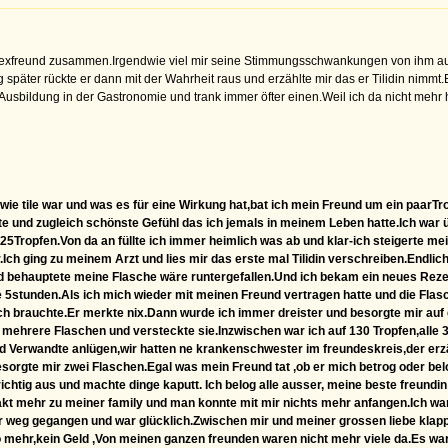
n exfreund zusammen.Irgendwie viel mir seine Stimmungsschwankungen von ihm auf,
g später rückte er dann mit der Wahrheit raus und erzählte mir das er Tilidin nimm
Ausbildung in der Gastronomie und trank immer öfter einen.Weil ich da nicht mehr 
e tile war und was es für eine Wirkung hat,bat ich mein Freund um ein paarTrop
e und zugleich schönste Gefühl das ich jemals in meinem Leben hatte.Ich war
5Tropfen.Von da an füllte ich immer heimlich was ab und klar-ich steigerte mei
r.Ich ging zu meinem Arzt und lies mir das erste mal Tilidin verschreiben.Endl
d behauptete meine Flasche wäre runtergefallen.Und ich bekam ein neues Reze
e 5stunden.Als ich mich wieder mit meinen Freund vertragen hatte und die Flas
h brauchte.Er merkte nix.Dann wurde ich immer dreister und besorgte mir auf
h mehrere Flaschen und versteckte sie.Inzwischen war ich auf 130 Tropfen,alle
 Verwandte anlügen,wir hatten ne krankenschwester im freundeskreis,der erzäh
gte mir zwei Flaschen.Egal was mein Freund tat ,ob er mich betrog oder belog 
richtig aus und machte dinge kaputt. Ich belog alle ausser, meine beste freundi
t mehr zu meiner family und man konnte mit mir nichts mehr anfangen.Ich war 
er weg gegangen und war glücklich.Zwischen mir und meiner grossen liebe klap
Auto mehr,kein Geld ,Von meinen ganzen freunden waren nicht mehr viele da.Es 