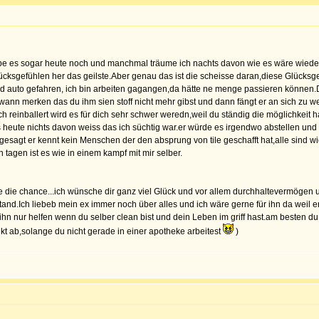
abe es sogar heute noch und manchmal träume ich nachts davon wie es wäre wiede
cksgefühlen her das geilste.Aber genau das ist die scheisse daran,diese Glücksg
d auto gefahren, ich bin arbeiten gagangen,da hätte ne menge passieren können.De
ann merken das du ihm sien stoff nicht mehr gibst und dann fängt er an sich zu we
h reinballert wird es für dich sehr schwer weredn,weil du ständig die möglichkei
bis heute nichts davon weiss das ich süchtig war.er würde es irgendwo abstellen und
r gesagt er kennt kein Menschen der den absprung von tile geschafft hat,alle sind
 tagen ist es wie in einem kampf mit mir selber.
ze die chance...ich wünsche dir ganz viel Glück und vor allem durchhaltevermöge
stand.Ich liebeb mein ex immer noch über alles und ich wäre gerne für ihn da weil e
hn nur helfen wenn du selber clean bist und dein Leben im griff hast.am besten d
t ab,solange du nicht gerade in einer apotheke arbeitest
)