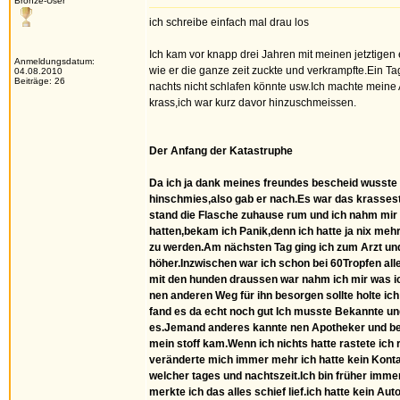
Bronze-User
ich schreibe einfach mal drau los
Ich kam vor knapp drei Jahren mit meinen jetztige
Anmeldungsdatum:
wie er die ganze zeit zuckte und verkrampfte.Ein Ta
04.08.2010
Beiträge: 26
nachts nicht schlafen könnte usw.Ich machte meine 
krass,ich war kurz davor hinzuschmeissen.
Der Anfang der Katastruphe
Da ich ja dank meines freundes bescheid wusste wi
hinschmies,also gab er nach.Es war das krassest
stand die Flasche zuhause rum und ich nahm mir 2
hatten,bekam ich Panik,denn ich hatte ja nix meh
zu werden.Am nächsten Tag ging ich zum Arzt un
höher.Inzwischen war ich schon bei 60Tropfen all
mit den hunden draussen war nahm ich mir was ic
nen anderen Weg für ihn besorgen sollte holte ic
fand es da echt noch gut Ich musste Bekannte und
es.Jemand anderes kannte nen Apotheker und besor
mein stoff kam.Wenn ich nichts hatte rastete ich 
veränderte mich immer mehr ich hatte kein Kontak
welcher tages und nachtszeit.Ich bin früher imm
merkte ich das alles schief lief.ich hatte kein 