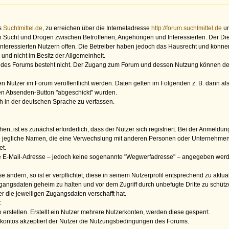
s
Suchtmittel.de
, zu erreichen über die Internetadresse
http://forum.suchtmittel.de
un
cht und Drogen zwischen Betroffenen, Angehörigen und Interessierten. Der Dienst 
 interessierten Nutzern offen. Die Betreiber haben jedoch das Hausrecht und könn
und nicht im Besitz der Allgemeinheit.
 des Forums besteht nicht. Der Zugang zum Forum und dessen Nutzung können demn
n Nutzer im Forum veröffentlicht werden. Daten gelten im Folgenden z. B. dann als
en Absenden-Button "abgeschickt" wurden.
ch in der deutschen Sprache zu verfassen.
hen, ist es zunächst erforderlich, dass der Nutzer sich registriert. Bei der Anmel
d jegliche Namen, die eine Verwechslung mit anderen Personen oder Unternehmen z
et.
 E-Mail-Adresse – jedoch keine sogenannte "Wegwerfadresse" – angegeben werden.
e ändern, so ist er verpflichtet, diese in seinem Nutzerprofil entsprechend zu aktual
Zugangsdaten geheim zu halten und vor dem Zugriff durch unbefugte Dritte zu schü
er die jeweiligen Zugangsdaten verschafft hat.
.
 erstellen. Erstellt ein Nutzer mehrere Nutzerkonten, werden diese gesperrt.
rkontos akzeptiert der Nutzer die Nutzungsbedingungen des Forums.