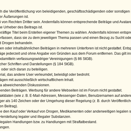
h die Veröffentlichung von beleidigenden, geschäftsschädigenden oder sonstigen r
r Äußerungen ist.
i von Rechten Dritter sein. Andernfalls können entsprechende Beiträge und Avatare 
ige Urheber des Beitrags ist.
ekräftige Titel beim Erstellen eigener Themen zu wählen. Andernfalls können ents
verfassen, dass sie zu dem jeweiligen Thema passen und einen Bezug zu Sucht oder D
d Drogen behandeln.
hen oder inhaltsähnlichen Beiträgen in mehreren Unterforen ist nicht gestattet. En
iträge jederzeit und ohne Angabe von Gründen aus dem Forum entfernen. Das gilt i
damitteln verfassungswidriger Vereinigungen (§ 86 StGB).
cher Schriften und Darstellungen (§ 184 StGB).
 oder sich daran zu beteiligen.
rial, das andere User verleumdet, beleidigt oder bedroht.
ägen mit ausschließlich wirtschaftlichem Inhalt.
a abweichenden Diskussionen.
benden Beiträgen. Werbung für andere Webseiten ist im Forum nicht gestattet.
taktdaten (wie z. B. E-Mail-Adressen, Messenger-Daten, Benutzernamen auf anderen
ger als 140 Zeichen oder der Umgehung dieser Regelung (z. B. durch Veröffentlic
n Beitrag).
e den Kauf oder Verkauf von Drogen, Medikamenten oder anderweitigen legalen 
erstellung legaler und illegaler Substanzen.
llegalen Handlungen bzw. zu Handlungen mit Straftatbestand.
tungen.