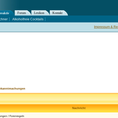
Forum
Lexikon
Kontakt
eraktiv
chner
Alkoholfreie Cocktails
Impressum & Rec
ekanntmachungen
Nachricht
ngen / Forenregeln