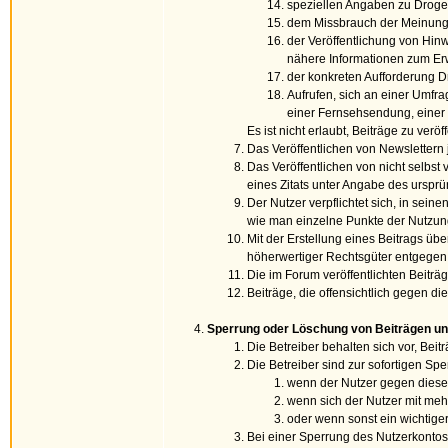
speziellen Angaben zu Droge
dem Missbrauch der Meinungsfr
der Veröffentlichung von Hi
nähere Informationen zum Erw
der konkreten Aufforderung D
Aufrufen, sich an einer Umfra
einer Fernsehsendung, einer 
Es ist nicht erlaubt, Beiträge zu verö
Das Veröffentlichen von Newslettern je
Das Veröffentlichen von nicht selbst 
eines Zitats unter Angabe des urspr
Der Nutzer verpflichtet sich, in sei
wie man einzelne Punkte der Nutz
Mit der Erstellung eines Beitrags übe
höherwertiger Rechtsgüter entgegen. 
Die im Forum veröffentlichten Beiträ
Beiträge, die offensichtlich gegen 
Sperrung oder Löschung von Beiträgen u
Die Betreiber behalten sich vor, Be
Die Betreiber sind zur sofortigen S
wenn der Nutzer gegen diese
wenn sich der Nutzer mit mehr
oder wenn sonst ein wichtiger
Bei einer Sperrung des Nutzerkontos 