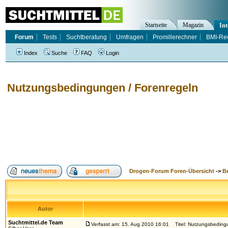
Startseite
Magazin
Int
Forum
Tests
Suchtberatung
Umfragen
Promillerechner
BMI-Re
Index
Suche
FAQ
Login
Nutzungsbedingungen / Forenregeln
Drogen-Forum Foren-Übersicht
->
B
Autor
Suchtmittel.de Team
Verfasst am: 15. Aug 2010 16:01
Titel: Nutzungsbedingu