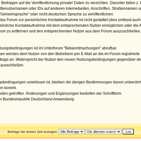
en Beiträgen auf die Veröffentlichung privater Daten zu verzichten. Darunter fallen
 Benutzernamen oder IDs auf anderen Internetseiten, Anschriften, Straßennamen und
"Geheimsprache" oder nicht-deutschen Sprache zu veröffentlichen.
as Forum zur persönlichen Kontaktaufnahme ist nicht gestattet (dies umfasst auch
persönliche Kontaktaufnahme mit dem entsprechenden Nutzer ermöglichen oder die An
m zu entfernen und den entsprechenden Nutzer aus dem Forum auszuschließen. Dies
tzungsbedingungen ist im Unterforum "Bekanntmachungen" abrufbar.
 werden dem Nutzer von den Betreibern per E-Mail an die im Forum registrierte 
itrags an. Widerspricht der Nutzer den neuen Nutzungsbedingungen gegenüber den
 ausschließen.
sbedingungen unwirksam ist, bleiben die übrigen Bestimmungen davon unberührt.
en kommt.
den getroffen. Änderungen und Ergänzungen bedürfen der Schriftform.
 der Bundesrepublik Deutschland Anwendung.
Beiträge der letzten Zeit anzeigen: