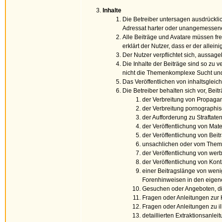
Inhalte
Die Betreiber untersagen ausdrücklic
Adressat harter oder unangemessene
Alle Beiträge und Avatare müssen fre
erklärt der Nutzer, dass er der allein
Der Nutzer verpflichtet sich, aussag
Die Inhalte der Beiträge sind so zu 
nicht die Themenkomplexe Sucht un
Das Veröffentlichen von inhaltsgleic
Die Betreiber behalten sich vor, Be
der Verbreitung von Propagan
der Verbreitung pornographis
der Aufforderung zu Straftaten
der Veröffentlichung von Mate
der Veröffentlichung von Beitr
unsachlichen oder vom Them
der Veröffentlichung von wer
der Veröffentlichung von Kon
einer Beitragslänge von weni
Forenhinweisen in den eigene
Gesuchen oder Angeboten, di
Fragen oder Anleitungen zur H
Fragen oder Anleitungen zu i
detaillierten Extraktionsanlei