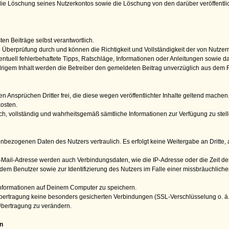
die Löschung seines Nutzerkontos sowie die Löschung von den darüber veröffentlic
sten Beiträge selbst verantwortlich.
e Überprüfung durch und können die Richtigkeit und Vollständigkeit der von Nutzern
 eventuell fehlerbehaftete Tipps, Ratschläge, Informationen oder Anleitungen sow
rigem Inhalt werden die Betreiber den gemeldeten Beitrag unverzüglich aus dem 
allen Ansprüchen Dritter frei, die diese wegen veröffentlichter Inhalte geltend mac
kosten.
glich, vollständig und wahrheitsgemäß sämtliche Informationen zur Verfügung zu stel
nbezogenen Daten des Nutzers vertraulich. Es erfolgt keine Weitergabe an Dritte,
il-Adresse werden auch Verbindungsdaten, wie die IP-Adresse oder die Zeit des 
dem Benutzer sowie zur Identifizierung des Nutzers im Falle einer missbräuchliche
nformationen auf Deinem Computer zu speichern.
ertragung keine besonders gesicherten Verbindungen (SSL-Verschlüsselung o. ä.).
bertragung zu verändern.
n