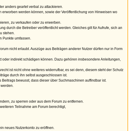
r anders geartet verbal zu attackieren.
en erworben werden können, sowie der Veröffentlichung von Hinweisen wo
ieren, zu verkaufen oder zu erwerben.
durch die Betreiber veröffentlicht werden. Gleiches gilt für Aufrufe, sich an
u stehen.
rten Punkte umfassen.
m Forum nicht erlaubt. Auszüge aus Beiträgen anderer Nutzer dürfen nur in Form
rekt oder indirekt schädigen können. Dazu gehören insbesondere Anleitungen,
recht ist nicht ohne weiteres widerrufbar, es sei denn, diesem steht der Schutz
träge durch ihn selbst ausgeschlossen ist.
es Beitrags bewusst, dass dieser über Suchmaschinen auffindbar ist.
t werden.
ändern, zu sperren oder aus dem Forum zu entfernen.
r weiteren Teilnahme am Forum berechtigt,
ein neues Nutzerkonto zu eröffnen.