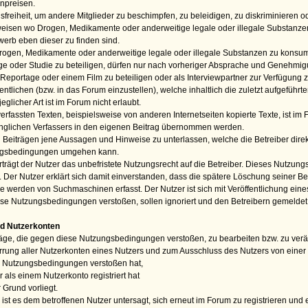
npreisen.
eiheit, um andere Mitglieder zu beschimpfen, zu beleidigen, zu diskriminieren ode
nweisen wo Drogen, Medikamente oder anderweitige legale oder illegale Substanz
erb eben dieser zu finden sind.
rogen, Medikamente oder anderweitige legale oder illegale Substanzen zu konsum
ge oder Studie zu beteiligen, dürfen nur nach vorheriger Absprache und Genehmigung 
Reportage oder einem Film zu beteiligen oder als Interviewpartner zur Verfügung z
ffentlichen (bzw. in das Forum einzustellen), welche inhaltlich die zuletzt aufgefüh
glicher Art ist im Forum nicht erlaubt.
verfassten Texten, beispielsweise von anderen Internetseiten kopierte Texte, ist i
ünglichen Verfassers in den eigenen Beitrag übernommen werden.
nen Beiträgen jene Aussagen und Hinweise zu unterlassen, welche die Betreiber di
ungsbedingungen umgehen kann.
rträgt der Nutzer das unbefristete Nutzungsrecht auf die Betreiber. Dieses Nutzungs
Der Nutzer erklärt sich damit einverstanden, dass die spätere Löschung seiner Bei
ge werden von Suchmaschinen erfasst. Der Nutzer ist sich mit Veröffentlichung ein
diese Nutzungsbedingungen verstoßen, sollen ignoriert und den Betreibern gemelde
nd Nutzerkonten
iträge, die gegen diese Nutzungsbedingungen verstoßen, zu bearbeiten bzw. zu ver
perrung aller Nutzerkonten eines Nutzers und zum Ausschluss des Nutzers von eine
 Nutzungsbedingungen verstoßen hat,
 als einem Nutzerkonto registriert hat
 Grund vorliegt.
ist es dem betroffenen Nutzer untersagt, sich erneut im Forum zu registrieren und 