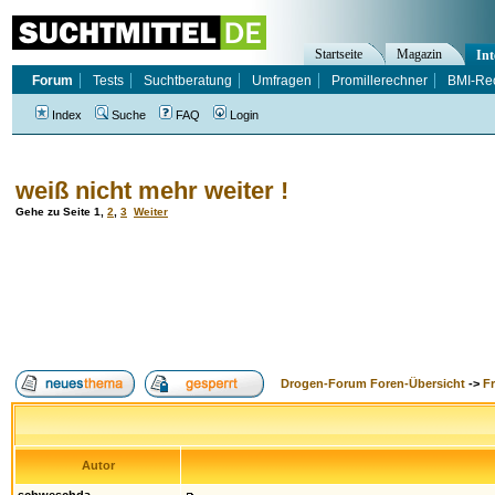
Startseite
Magazin
Int
Forum
Tests
Suchtberatung
Umfragen
Promillerechner
BMI-Re
Index
Suche
FAQ
Login
weiß nicht mehr weiter !
Gehe zu Seite
1
,
2
,
3
Weiter
Drogen-Forum Foren-Übersicht
->
F
Autor