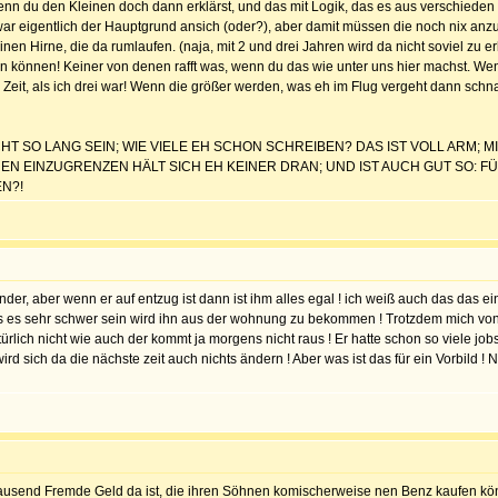
 Wenn du den Kleinen doch dann erklärst, und das mit Logik, das es aus verschieden G
war eigentlich der Hauptgrund ansich (oder?), aber damit müssen die noch nix anz
einen Hirne, die da rumlaufen. (naja, mit 2 und drei Jahren wird da nicht soviel zu
 können! Keiner von denen rafft was, wenn du das wie unter uns hier machst. Wenn d
Zeit, als ich drei war! Wenn die größer werden, was eh im Flug vergeht dann schna
CHT SO LANG SEIN; WIE VIELE EH SCHON SCHREIBEN? DAS IST VOLL ARM; 
EN EINZUGRENZEN HÄLT SICH EH KEINER DRAN; UND IST AUCH GUT SO: 
EN?!
r kinder, aber wenn er auf entzug ist dann ist ihm alles egal ! ich weiß auch das das
das es sehr schwer sein wird ihn aus der wohnung zu bekommen ! Trotzdem mich von
türlich nicht wie auch der kommt ja morgens nicht raus ! Er hatte schon so viele job
d sich da die nächste zeit auch nichts ändern ! Aber was ist das für ein Vorbild ! N
erttausend Fremde Geld da ist, die ihren Söhnen komischerweise nen Benz kaufen k