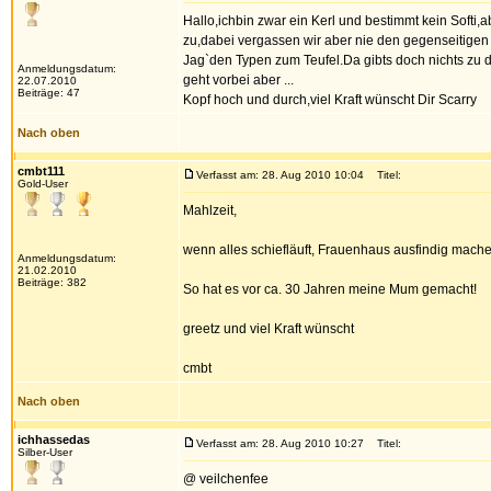
Hallo,ichbin zwar ein Kerl und bestimmt kein Softi
zu,dabei vergassen wir aber nie den gegenseitigen
Jag`den Typen zum Teufel.Da gibts doch nichts zu
Anmeldungsdatum:
geht vorbei aber ...
22.07.2010
Beiträge: 47
Kopf hoch und durch,viel Kraft wünscht Dir Scarry
Nach oben
cmbt111
Verfasst am: 28. Aug 2010 10:04
Titel:
Gold-User
Mahlzeit,
wenn alles schiefläuft, Frauenhaus ausfindig machen
Anmeldungsdatum:
21.02.2010
Beiträge: 382
So hat es vor ca. 30 Jahren meine Mum gemacht!
greetz und viel Kraft wünscht
cmbt
Nach oben
ichhassedas
Verfasst am: 28. Aug 2010 10:27
Titel:
Silber-User
@ veilchenfee