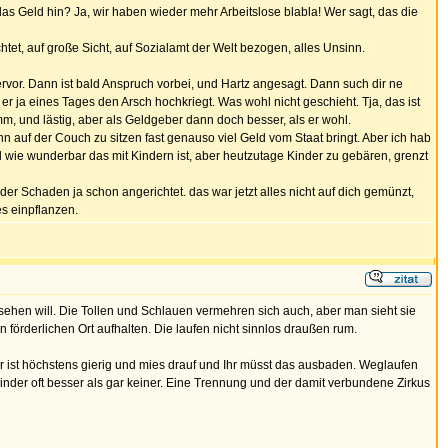
das Geld hin? Ja, wir haben wieder mehr Arbeitslose blabla! Wer sagt, das die
et, auf große Sicht, auf Sozialamt der Welt bezogen, alles Unsinn.
ervor. Dann ist bald Anspruch vorbei, und Hartz angesagt. Dann such dir ne
 er ja eines Tages den Arsch hochkriegt. Was wohl nicht geschieht. Tja, das ist
m, und lästig, aber als Geldgeber dann doch besser, als er wohl.
nn auf der Couch zu sitzen fast genauso viel Geld vom Staat bringt. Aber ich hab
 wie wunderbar das mit Kindern ist, aber heutzutage Kinder zu gebären, grenzt
der Schaden ja schon angerichtet. das war jetzt alles nicht auf dich gemünzt,
s einpflanzen.
 sehen will. Die Tollen und Schlauen vermehren sich auch, aber man sieht sie
 förderlichen Ort aufhalten. Die laufen nicht sinnlos draußen rum.
r ist höchstens gierig und mies drauf und Ihr müsst das ausbaden. Weglaufen
Kinder oft besser als gar keiner. Eine Trennung und der damit verbundene Zirkus