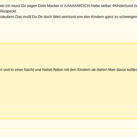
,aber ich muss Dir sagen Dein Macker is`n AAAAARSCH.Habe selber 4Kinder(und zwar
 Respeckt.
 diskutiern.Das mußt Du Dir doch Wert sein!und von den Kindern ganz zu schweig
 und in einer Nacht und Nebel Aktion mit den Kindern ab dahin! Aber davor solltest 