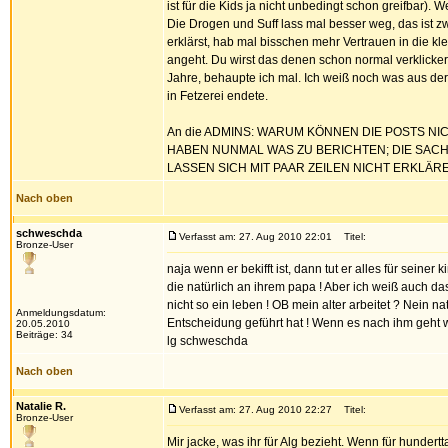
ist für die Kids ja nicht unbedingt schon greifbar).
Die Drogen und Suff lass mal besser weg, das ist z
erklärst, hab mal bisschen mehr Vertrauen in die kl
angeht. Du wirst das denen schon normal verklickern
Jahre, behaupte ich mal. Ich weiß noch was aus der 
in Fetzerei endete.
An die ADMINS: WARUM KÖNNEN DIE POSTS NI
HABEN NUNMAL WAS ZU BERICHTEN; DIE SACH
LASSEN SICH MIT PAAR ZEILEN NICHT ERKLÄR
Nach oben
schweschda
Verfasst am: 27. Aug 2010 22:01
Titel:
Bronze-User
naja wenn er bekifft ist, dann tut er alles für seine
die natürlich an ihrem papa ! Aber ich weiß auch 
nicht so ein leben ! OB mein alter arbeitet ? Nein na
Anmeldungsdatum:
Entscheidung geführt hat ! Wenn es nach ihm geht wir
20.05.2010
Beiträge: 34
lg schweschda
Nach oben
Natalie R.
Verfasst am: 27. Aug 2010 22:27
Titel:
Bronze-User
Mir jacke, was ihr für Alg bezieht. Wenn für hund