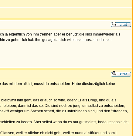
ich ja eigentlich von ihm trennen aber er benutzt die kids immerwieder als
n zu gehn ! Ich hab ihm gesagt das ich will das er auszieht da is er
be das mit dem alk ist, musst du entscheiden. Habe diesbezüglich keine
leibt/mit ihm geht, das er auch so wird, oder? Er als Drogi, und du als
der bleiben, dann ist das so. Die sind noch zu jung, um selbst zu entscheiden,
bekifft weniger um Sachen schert, die zu unterbinden sind, und den ''strengen,
 schleifen zu lassen. Aber selbst wenn du es nur gut meinst, bedeutet das nicht,
lassen, weil er alleine eh nicht geht, weil er nunmal stärker und somit