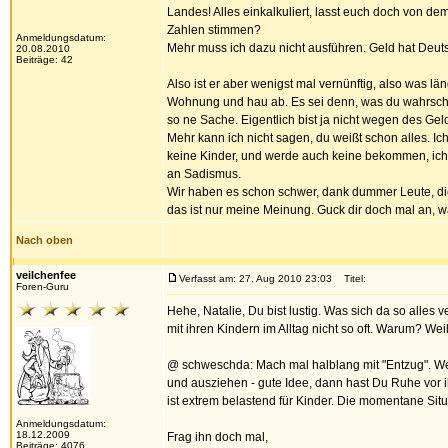
Landes! Alles einkalkuliert, lasst euch doch von de
Zahlen stimmen?
Anmeldungsdatum:
Mehr muss ich dazu nicht ausführen. Geld hat Deuts
20.08.2010
Beiträge: 42
Also ist er aber wenigst mal vernünftig, also was l
Wohnung und hau ab. Es sei denn, was du wahrscheinli
so ne Sache. Eigentlich bist ja nicht wegen des Ge
Mehr kann ich nicht sagen, du weißt schon alles. Ic
keine Kinder, und werde auch keine bekommen, ich s
an Sadismus.
Wir haben es schon schwer, dank dummer Leute, die e
das ist nur meine Meinung. Guck dir doch mal an,
Nach oben
veilchenfee
Verfasst am: 27. Aug 2010 23:03
Titel:
Foren-Guru
Hehe, Natalie, Du bist lustig. Was sich da so alle
mit ihren Kindern im Alltag nicht so oft. Warum? We
@ schweschda: Mach mal halblang mit "Entzug". Wenn
und ausziehen - gute Idee, dann hast Du Ruhe vor ih
ist extrem belastend für Kinder. Die momentane Situ
Anmeldungsdatum:
18.12.2009
Frag ihn doch mal,
Beiträge: 4076