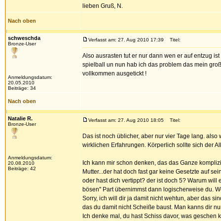
lieben Gruß, N.
Nach oben
schweschda
Verfasst am: 27. Aug 2010 17:39
Titel:
Bronze-User
Also ausrasten tut er nur dann wen er auf entzug is
spielball un nun hab ich das problem das mein große
vollkommen ausgetickt !
Anmeldungsdatum:
20.05.2010
Beiträge: 34
Nach oben
Natalie R.
Verfasst am: 27. Aug 2010 18:05
Titel:
Bronze-User
Das ist noch üblicher, aber nur vier Tage lang. als
wirklichen Erfahrungen. Körperlich sollte sich der A
Anmeldungsdatum:
Ich kann mir schon denken, das das Ganze komplizier
20.08.2010
Beiträge: 42
Mutter...der hat doch fast gar keine Gesetzte auf se
oder hast dich vertippt? der ist doch 5? Warum will
bösen'' Part übernimmst dann logischerweise du. We
Sorry, ich will dir ja damit nicht wehtun, aber das 
das du damit nicht Scheiße baust. Man kanns dir nu
Ich denke mal, du hast Schiss davor, was geschen kö