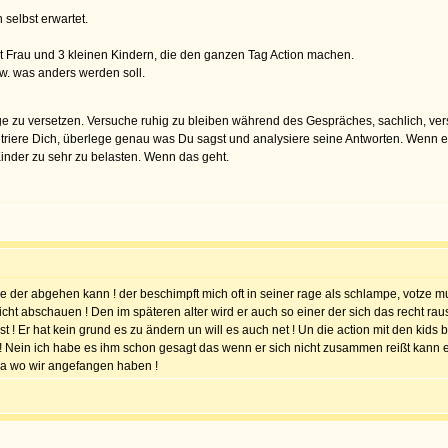
selbst erwartet.
t Frau und 3 kleinen Kindern, die den ganzen Tag Action machen.
bzw. was anders werden soll.
Lage zu versetzen. Versuche ruhig zu bleiben während des Gespräches, sachlich, ve
riere Dich, überlege genau was Du sagst und analysiere seine Antworten. Wenn er g
inder zu sehr zu belasten. Wenn das geht.
der abgehen kann ! der beschimpft mich oft in seiner rage als schlampe, votze mus
cht abschauen ! Den im späteren alter wird er auch so einer der sich das recht rau
! Er hat kein grund es zu ändern un will es auch net ! Un die action mit den kids bek
h ! Nein ich habe es ihm schon gesagt das wenn er sich nicht zusammen reißt kann 
t da wo wir angefangen haben !