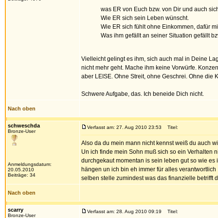
was ER von Euch bzw. von Dir und auch sich 
Wie ER sich sein Leben wünscht.
Wie ER sich fühlt ohne Einkommen, dafür mi
Was ihm gefällt an seiner Situation gefällt 
Vielleicht gelingt es ihm, sich auch mal in Deine 
nicht mehr geht. Mache ihm keine Vorwürfe. Konzent
aber LEISE. Ohne Streit, ohne Geschrei. Ohne die K
Schwere Aufgabe, das. Ich beneide Dich nicht.
Nach oben
schweschda
Verfasst am: 27. Aug 2010 23:53
Titel:
Bronze-User
Also da du mein mann nicht kennst weiß du auch wie 
Un ich finde mein Sohn muß sich so ein Verhalten ni
durchgekaut momentan is sein leben gut so wie es ist 
Anmeldungsdatum:
hängen un ich bin eh immer für alles verantwortlic
20.05.2010
Beiträge: 34
selben stelle zumindest was das finanzielle betriff
Nach oben
scarry
Verfasst am: 28. Aug 2010 09:19
Titel:
Bronze-User