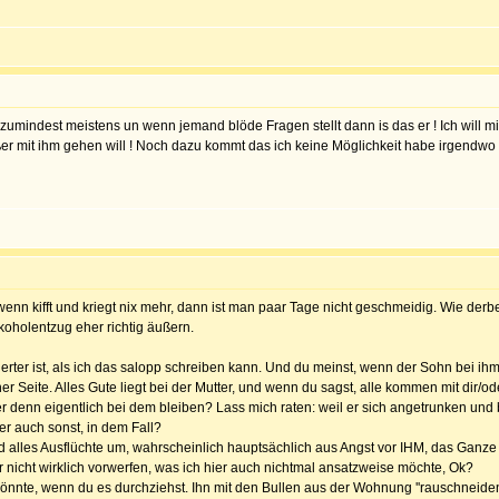
t zumindest meistens un wenn jemand blöde Fragen stellt dann is das er ! Ich will m
r mit ihm gehen will ! Noch dazu kommt das ich keine Möglichkeit habe irgendwo hi
o wenn kifft und kriegt nix mehr, dann ist man paar Tage nicht geschmeidig. Wie der
lkoholentzug eher richtig äußern.
ter ist, als ich das salopp schreiben kann. Und du meinst, wenn der Sohn bei ihm b
iner Seite. Alles Gute liegt bei der Mutter, und wenn du sagst, alle kommen mit dir/o
 er denn eigentlich bei dem bleiben? Lass mich raten: weil er sich angetrunken und 
r auch sonst, in dem Fall?
sind alles Ausflüchte um, wahrscheinlich hauptsächlich aus Angst vor IHM, das Ganze
r nicht wirklich vorwerfen, was ich hier auch nichtmal ansatzweise möchte, Ok?
nnte, wenn du es durchziehst. Ihn mit den Bullen aus der Wohnung ''rauschneiden'' 