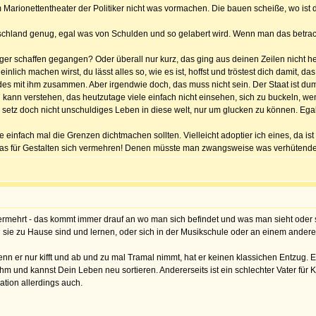
m Marionettentheater der Politiker nicht was vormachen. Die bauen scheiße, wo ist 
chland genug, egal was von Schulden und so gelabert wird. Wenn man das betracht
änger schaffen gegangen? Oder überall nur kurz, das ging aus deinen Zeilen nicht h
ch machen wirst, du lässt alles so, wie es ist, hoffst und tröstest dich damit, das
ldes mit ihm zusammen. Aber irgendwie doch, das muss nicht sein. Der Staat ist dum
h kann verstehen, das heutzutage viele einfach nicht einsehen, sich zu buckeln, we
etz doch nicht unschuldiges Leben in diese welt, nur um glucken zu können. Egal
infach mal die Grenzen dichtmachen sollten. Vielleicht adoptier ich eines, da ist 
 was für Gestalten sich vermehren! Denen müsste man zwangsweise was verhütende
s vermehrt - das kommt immer drauf an wo man sich befindet und was man sieht oder
il sie zu Hause sind und lernen, oder sich in der Musikschule oder an einem anderen
 er nur kifft und ab und zu mal Tramal nimmt, hat er keinen klassichen Entzug. E
m und kannst Dein Leben neu sortieren. Andererseits ist ein schlechter Vater für 
ation allerdings auch.