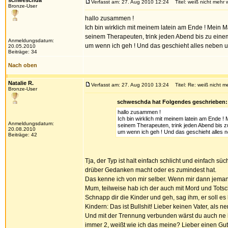
schweschda
Verfasst am: 27. Aug 2010 12:24
Titel: weiß nicht mehr w
Bronze-User
hallo zusammen !
Ich bin wirklich mit meinem latein am Ende ! Mein
seinem Therapeuten, trink jeden Abend bis zu einem 
Anmeldungsdatum:
um wenn ich geh ! Und das geschieht alles neben uns
20.05.2010
Beiträge: 34
Nach oben
Natalie R.
Verfasst am: 27. Aug 2010 13:24
Titel: Re: weiß nicht me
Bronze-User
schweschda hat Folgendes geschrieben:
hallo zusammen !
Ich bin wirklich mit meinem latein am Ende 
Anmeldungsdatum:
seinem Therapeuten, trink jeden Abend bis zu
20.08.2010
um wenn ich geh ! Und das geschieht alles ne
Beiträge: 42
Tja, der Typ ist halt einfach schlicht und einfach s
drüber Gedanken macht oder es zumindest hat.
Das kenne ich von mir selber. Wenn mir dann jemand
Mum, teilweise hab ich der auch mit Mord und Totsch
Schnapp dir die Kinder und geh, sag ihm, er soll e
Kindern: Das ist Bullshit! Lieber keinen Vater, als ne
Und mit der Trennung verbunden wärst du auch ne be
immer 2, weißt wie ich das meine? Lieber einen Guten