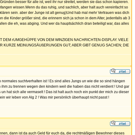
ründen besser für alle ist, weil ihr nur streitet, werden sie das schon kapieren.
ufangen wissen.Wenn du das ruhig, und sachlich, aber halt auch vereinfacht so
 erklären sein. aber der Junge ist alt genug)Und hab mal mehr Vertrauen was dich
ie Kinder größer sind, die erinnern sich ja schon in dem Alter, jedenfalls ab 3
llen die eh, was abging. Und wer da hauptsächlich dran beteiligt war, das alles
MIT DEM rUMGEHÜPFE VON DEM WINZIGEN NACHRICHTEN-DISPLAY. VIELE
FÜR KURZE MEINUNGSÄUßERUNGEN GUT; ABER GIBT GENUG SACHEN; DIE
 ein normales suchtverhalten ist ! Es sind alles Jungs un wie die so sind hängen
 ihm zu trennen wegen den kindern weil die haben das nicht verdient ! Und gar
s un hat sich alle vermaselt ! Das ist halt auch noch ein punkt der mich zu dieser
ein wir leben von Alg 2 ! Was mir persönlich überhaupt nicht passt !
önnen, dann ist da auch Geld für euch da, die rechtmäßigen Bewohner dieses