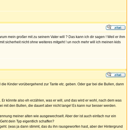
arum mein großer mit zu seinem Vater will ? Das kann ich dir sagen ! Weil er ihm
mit sicherheit nicht ohne weiteres mitgeht ! un noch mehr will ich meinen kids
d die Kinder vorübergehend zur Tante etc. geben. Oder gar bei die Bullen, dann
ei. Er könnte also eh erzählen, was er will, und das wird er wohl, nach dem was
rei mit den Bullen, die dauert aber nicht lange! Es kann nur besser werden.
rennung meiner alten wie ausgewechselt. Aber der ist auch einfach nur ein
Geht dein Typ eigentlich schaffen?
geht. (was ja dann stimmt, das du ihn rausgeworfen hast, aber der Hintergrund