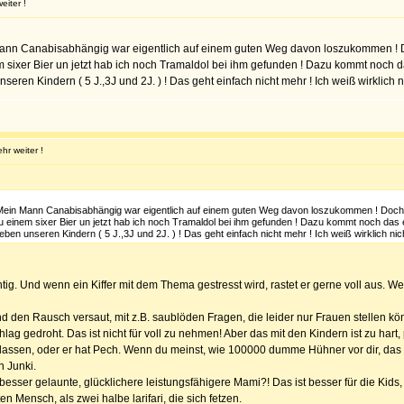
eiter !
 Mann Canabisabhängig war eigentlich auf einem guten Weg davon loszukommen ! Do
sixer Bier un jetzt hab ich noch Tramaldol bei ihm gefunden ! Dazu kommt noch das
eren Kindern ( 5 J.,3J und 2J. ) ! Das geht einfach nicht mehr ! Ich weiß wirklich 
hr weiter !
! Mein Mann Canabisabhängig war eigentlich auf einem guten Weg davon loszukommen ! Doch 
 einem sixer Bier un jetzt hab ich noch Tramaldol bei ihm gefunden ! Dazu kommt noch das er
ben unseren Kindern ( 5 J.,3J und 2J. ) ! Das geht einfach nicht mehr ! Ich weiß wirklich ni
üchtig. Und wenn ein Kiffer mit dem Thema gestresst wird, rastet er gerne voll aus. 
 den Rausch versaut, mit z.B. saublöden Fragen, die leider nur Frauen stellen kö
lag gedroht. Das ist nicht für voll zu nehmen! Aber das mit den Kindern ist zu har
s lassen, oder er hat Pech. Wenn du meinst, wie 100000 dumme Hühner vor dir, das 
n Junki.
sser gelaunte, glücklichere leistungsfähigere Mami?! Das ist besser für die Kid
 Mensch, als zwei halbe larifari, die sich fetzen.