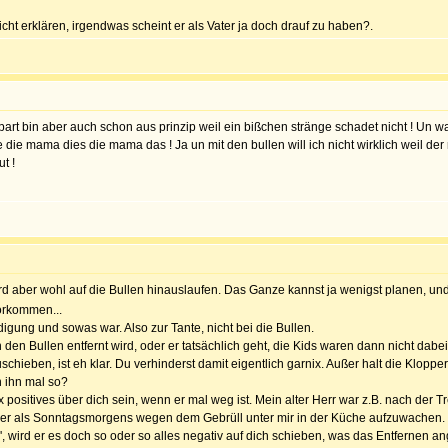
ht erklären, irgendwas scheint er als Vater ja doch drauf zu haben?.
 part bin aber auch schon aus prinzip weil ein bißchen stränge schadet nicht ! Un w
ie mama dies die mama das ! Ja un mit den bullen will ich nicht wirklich weil der 
t !
wird aber wohl auf die Bullen hinauslaufen. Das Ganze kannst ja wenigst planen, un
orkommen...
ung und sowas war. Also zur Tante, nicht bei die Bullen.
n den Bullen entfernt wird, oder er tatsächlich geht, die Kids waren dann nicht dab
chieben, ist eh klar. Du verhinderst damit eigentlich garnix. Außer halt die Kloppe
n ihn mal so?
positives über dich sein, wenn er mal weg ist. Mein alter Herr war z.B. nach der T
esser als Sonntagsmorgens wegen dem Gebrüll unter mir in der Küche aufzuwachen. 
 wird er es doch so oder so alles negativ auf dich schieben, was das Entfernen an