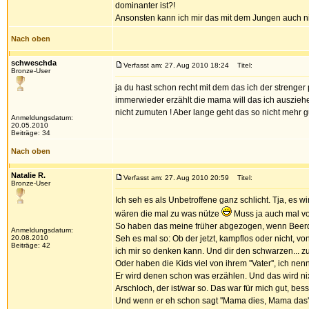
dominanter ist?!
Ansonsten kann ich mir das mit dem Jungen auch nic
Nach oben
schweschda
Verfasst am: 27. Aug 2010 18:24
Titel:
Bronze-User
ja du hast schon recht mit dem das ich der strenger
immerwieder erzählt die mama will das ich ausziehe d
nicht zumuten ! Aber lange geht das so nicht mehr gu
Anmeldungsdatum:
20.05.2010
Beiträge: 34
Nach oben
Natalie R.
Verfasst am: 27. Aug 2010 20:59
Titel:
Bronze-User
Ich seh es als Unbetroffene ganz schlicht. Tja, es 
wären die mal zu was nütze
Muss ja auch mal v
So haben das meine früher abgezogen, wenn Beerdig
Anmeldungsdatum:
20.08.2010
Seh es mal so: Ob der jetzt, kampflos oder nicht, vo
Beiträge: 42
ich mir so denken kann. Und dir den schwarzen... zus
Oder haben die Kids viel von ihrem ''Vater'', ich nen
Er wird denen schon was erzählen. Und das wird nix 
Arschloch, der ist/war so. Das war für mich gut, b
Und wenn er eh schon sagt ''Mama dies, Mama das'',