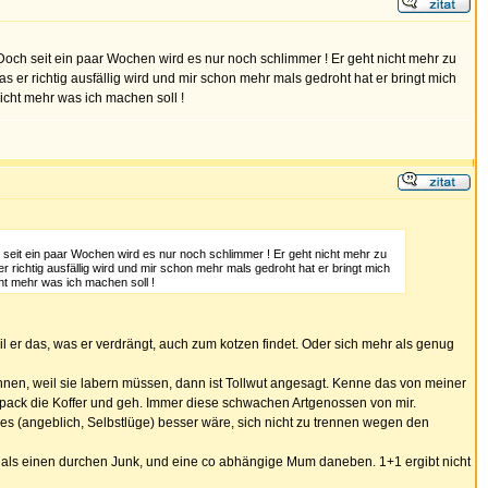
ch seit ein paar Wochen wird es nur noch schlimmer ! Er geht nicht mehr zu
 er richtig ausfällig wird und mir schon mehr mals gedroht hat er bringt mich
nicht mehr was ich machen soll !
seit ein paar Wochen wird es nur noch schlimmer ! Er geht nicht mehr zu
 richtig ausfällig wird und mir schon mehr mals gedroht hat er bringt mich
cht mehr was ich machen soll !
Weil er das, was er verdrängt, auch zum kotzen findet. Oder sich mehr als genug
nnen, weil sie labern müssen, dann ist Tollwut angesagt. Kenne das von meiner
t, pack die Koffer und geh. Immer diese schwachen Artgenossen von mir.
es (angeblich, Selbstlüge) besser wäre, sich nicht zu trennen wegen den
s, als einen durchen Junk, und eine co abhängige Mum daneben. 1+1 ergibt nicht