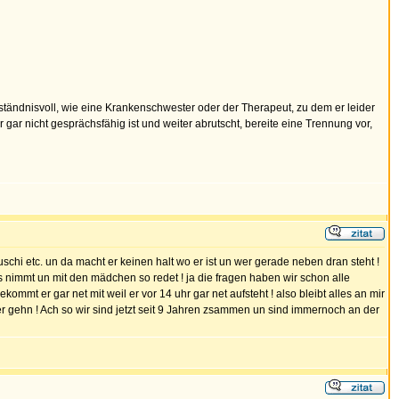
rständnisvoll, wie eine Krankenschwester oder der Therapeut, zu dem er leider
ar nicht gesprächsfähig ist und weiter abrutscht, bereite eine Trennung vor,
chi etc. un da macht er keinen halt wo er ist un wer gerade neben dran steht !
s nimmt un mit den mädchen so redet ! ja die fragen haben wir schon alle
ommt er gar net mit weil er vor 14 uhr gar net aufsteht ! also bleibt alles an mir
er gehn ! Ach so wir sind jetzt seit 9 Jahren zsammen un sind immernoch an der