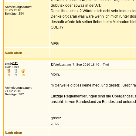
vollkommen klarer Kopf am hellichten Tage in dies
Subutex oder sowas in der Art.
Anmeldungsdatum:
08.05.2010
Denkt ihr auch so? Würde mich echt sehr interessier
Beiträge: 254
Denke oft daran was wäre wenn ich mich runter dosi
deshalb würde ich selber lieber beim Methadon ble
ODER?
MFG
Nach oben
cmbt111
Verfasst am: 7. Sep 2010 18:46
Titel:
Gold-User
Moin,
mittlerweile gibt es keine med. und gesetzl. Beschr
Anmeldungsdatum:
21.02.2010
Beiträge: 382
Einzige Reglementierungen sind die Übergangssust
ansteht. Ist von Bundesland zu Bundesland untersc
greetz
cmbt
Nach oben