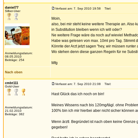
daniel77
Verfasst am: 7. Sep 2010 19:58
Titel:
Silber-User
Moin,
also, bei mir steht keine weitere Therapie an. Also
in Substitution bleiben wenn ich will oder?
Ne weitere Frage wäre da noch auf wieviel Methado
Habe was gelesen von max. 10ml pro Tag. Stimmt das
Könnte der Arzt jetzt sagen "hey, wir müssen runter 
Wo stehen denn diese ganzen Regeln für ne Substit
Anmeldungsdatum:
08.05.2010
Beiträge: 254
Mfg
Nach oben
cmbt111
Verfasst am: 7. Sep 2010 21:08
Titel:
Gold-User
Hast Glück das ich noch on bin!
Meines Wissens nach bis 120mg/tägl. ohne Proble
Anmeldungsdatum:
100% bin ich mir hierbei aber nicht sicher können 
21.02.2010
Beiträge: 382
Wenn ärztl. Begründet ist nach oben keine Grenze g
gegeben!