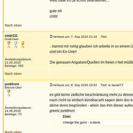
Rest hatte ich ja schon beantwortet...
gute n8
cmbt
Nach oben
cmbt111
Verfasst am: 7. Sep 2010 21:16
Titel:
Gold-User
...kannst mir ruhig glauben ich arbeite in so einem
und bin Ex-User!
Anmeldungsdatum:
Die genauen Angaben/Quellen im freien I-Net müßte
21.02.2010
Beiträge: 382
Nach oben
junkfront
Verfasst am: 8. Sep 2010 10:32
Titel: re daniel77
Bronze-User
es gibt keine zeitliche beschränkung mehr.zu deiner
nach nicht so einfach kündbar,will sagen dein doc k
deine dosis begründen - allein das ihm dieser aufw
Anmeldungsdatum:
greetz junkfront
24.08.2010
Beiträge: 75
Zitat:
change the guns - a.davis
Nach oben