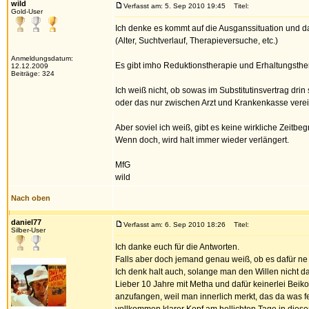
wild
Verfasst am: 5. Sep 2010 19:45
Titel:
Gold-User
Ich denke es kommt auf die Ausganssituation und da
(Alter, Suchtverlauf, Therapieversuche, etc.)
Anmeldungsdatum:
Es gibt imho Reduktionstherapie und Erhaltungsthe
12.12.2009
Beiträge: 324
Ich weiß nicht, ob sowas im Substitutinsvertrag drin
oder das nur zwischen Arzt und Krankenkasse verei
Aber soviel ich weiß, gibt es keine wirkliche Zeitbe
Wenn doch, wird halt immer wieder verlängert.
MfG
wild
Nach oben
daniel77
Verfasst am: 6. Sep 2010 18:26
Titel:
Silber-User
Ich danke euch für die Antworten.
Falls aber doch jemand genau weiß, ob es dafür ne 
Ich denk halt auch, solange man den Willen nicht da
Lieber 10 Jahre mit Metha und dafür keinerlei Bei
anzufangen, weil man innerlich merkt, das da was f