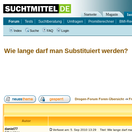
Startseite
Magazin
Int
Forum
Tests
Suchtberatung
Umfragen
Promillerechner
BMI-Re
Index
Suche
FAQ
Login
Wie lange darf man Substituiert werden?
Drogen-Forum Foren-Übersicht
->
F
Autor
daniel77
Verfasst am: 5. Sep 2010 13:29
Titel: Wie lange darf ma