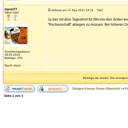
daniel77
Verfasst am: 9. Sep 2010 18:16
Titel:
Silber-User
Ja das mit dem Tageslimit für Btm bei den Ärzten ke
"Rechenschaft" ablegen zu müssen. Bei höheren Dos
Anmeldungsdatum:
08.05.2010
Beiträge: 254
Nach oben
Beiträge der letzten Zeit anzeigen
Drogen-Forum Foren-Übersicht
->
F
Seite
1
von
1