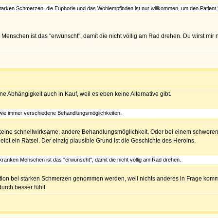
tarken Schmerzen, die Euphorie und das Wohlempfinden ist nur willkommen, um den Patient "
 Menschen ist das "erwünscht", damit die nicht völlig am Rad drehen. Du wirst mir 
e Abhängigkeit auch in Kauf, weil es eben keine Alternative gibt.
t wie immer verschiedene Behandlungsmöglichkeiten.
 keine schnellwirksame, andere Behandlungsmöglichkeit. Oder bei einem schweren U
eibt ein Rätsel. Der einzig plausible Grund ist die Geschichte des Heroins.
kranken Menschen ist das "erwünscht", damit die nicht völlig am Rad drehen.
ikation bei starken Schmerzen genommen werden, weil nichts anderes in Frage komm
urch besser fühlt.