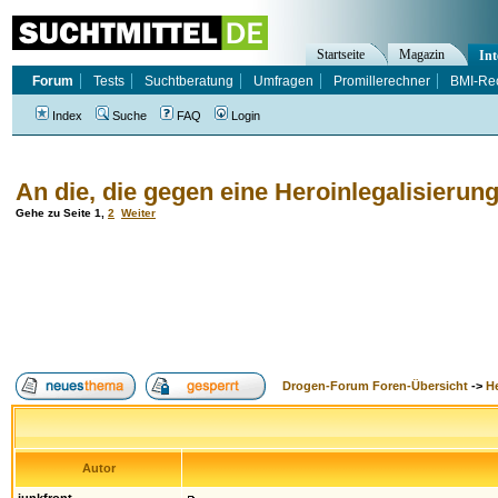
Startseite
Magazin
Int
Forum
Tests
Suchtberatung
Umfragen
Promillerechner
BMI-Re
Index
Suche
FAQ
Login
An die, die gegen eine Heroinlegalisierung
Gehe zu Seite
1
,
2
Weiter
Drogen-Forum Foren-Übersicht
->
H
Autor