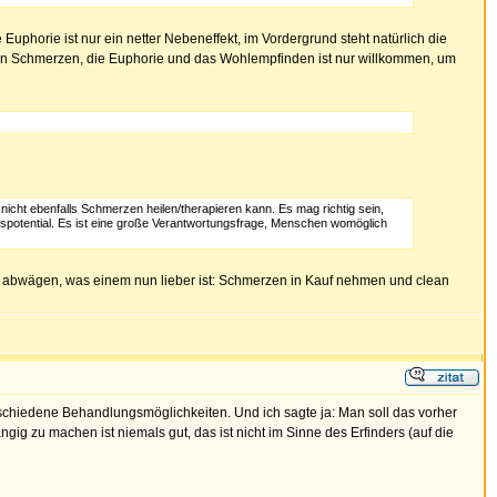
 Euphorie ist nur ein netter Nebeneffekt, im Vordergrund steht natürlich die
ken Schmerzen, die Euphorie und das Wohlempfinden ist nur willkommen, um
nicht ebenfalls Schmerzen heilen/therapieren kann. Es mag richtig sein,
itspotential. Es ist eine große Verantwortungsfrage, Menschen womöglich
en abwägen, was einem nun lieber ist: Schmerzen in Kauf nehmen und clean
erschiedene Behandlungsmöglichkeiten. Und ich sagte ja: Man soll das vorher
ig zu machen ist niemals gut, das ist nicht im Sinne des Erfinders (auf die