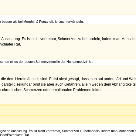
 besser als bei Morphin & Fentanyl), ist auch erwünscht.
e Ausbildung. Es ist nicht vertretbar, Schmerzen zu behandeln, indem man Mensc
chiater Rat.
n schon eines der besten Schmerzmittel in der Humanmedizin ist.
die dem Heroin ähnlich sind. Es ist nicht gesagt, dass man auf andere Art und Wei
in darstellt, sekundär birgt sie aber auch Gefahren, allein wegen dem Abhängigkei
 an chronischen Schmerzen oder emotionalen Problemen leiden.
ogische Ausbildung. Es ist nicht vertretbar, Schmerzen zu behandeln, indem man Menschen 
oge/Psychiater Rat.