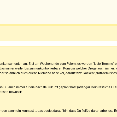
rogenkonsumenten an. Erst am Wochenende zum Feiern, es werden "feste Termine"
t das immer weiter bis zum unkontrollierbaren Konsum welcher Droge auch immer. I
r so ähnlich auch erlebt. Niemand hatte vor, darauf "abzukacken", trotzdem ist es
s Du auch immer für die nächste Zukunft geplant hast (oder gar Dein restliches Le
 dessen bewusst!
ngen sammeln konntest ... das deutet darauf hin, dass Du fleißig daran arbeitest. E