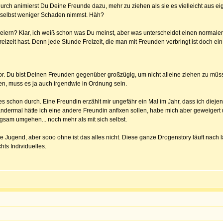
durch animierst Du Deine Freunde dazu, mehr zu ziehen als sie es vielleicht aus ei
 selbst weniger Schaden nimmst. Häh?
Feiern? Klar, ich weiß schon was Du meinst, aber was unterscheidet einen normal
zeit hast. Denn jede Stunde Freizeit, die man mit Freunden verbringt ist doch ei
 vor. Du bist Deinen Freunden gegenüber großzügig, um nicht alleine ziehen zu mü
n, muss es ja auch irgendwie in Ordnung sein.
es schon durch. Eine Freundin erzählt mir ungefähr ein Mal im Jahr, dass ich diejenig
n andermal hätte ich eine andere Freundin anfixen sollen, habe mich aber geweige
gsam umgehen... noch mehr als mit sich selbst.
e Jugend, aber sooo ohne ist das alles nicht. Diese ganze Drogenstory läuft nach 
hts Individuelles.