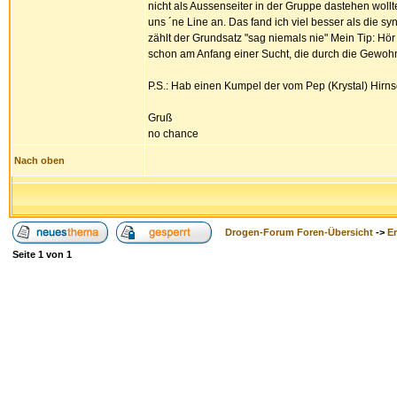
nicht als Aussenseiter in der Gruppe dastehen wol
uns ´ne Line an. Das fand ich viel besser als die 
zählt der Grundsatz "sag niemals nie" Mein Tip: Hö
schon am Anfang einer Sucht, die durch die Gewohn
P.S.: Hab einen Kumpel der vom Pep (Krystal) Hirn
Gruß
no chance
Nach oben
Drogen-Forum Foren-Übersicht
->
E
Seite
1
von
1