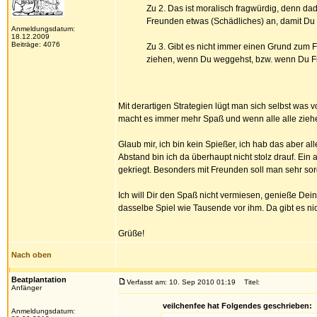
Zu 2. Das ist moralisch fragwürdig, denn da
Freunden etwas (Schädliches) an, damit Du
Anmeldungsdatum:
18.12.2009
Beiträge: 4076
Zu 3. Gibt es nicht immer einen Grund zum 
ziehen, wenn Du weggehst, bzw. wenn Du Frei
Mit derartigen Strategien lügt man sich selbst was
macht es immer mehr Spaß und wenn alle alle ziehe
Glaub mir, ich bin kein Spießer, ich hab das aber all
Abstand bin ich da überhaupt nicht stolz drauf. Ei
gekriegt. Besonders mit Freunden soll man sehr sor
Ich will Dir den Spaß nicht vermiesen, genieße Dein
dasselbe Spiel wie Tausende vor ihm. Da gibt es nic
Grüße!
Nach oben
Beatplantation
Verfasst am: 10. Sep 2010 01:19
Titel:
Anfänger
veilchenfee hat Folgendes geschrieben:
Anmeldungsdatum: