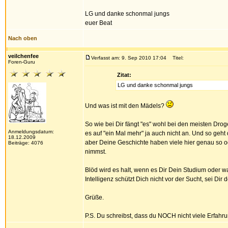
LG und danke schonmal jungs
euer Beat
Nach oben
veilchenfee
Verfasst am: 9. Sep 2010 17:04
Titel:
Foren-Guru
Zitat:
LG und danke schonmal jungs
Und was ist mit den Mädels?
So wie bei Dir fängt "es" wohl bei den meisten D
Anmeldungsdatum:
es auf "ein Mal mehr" ja auch nicht an. Und so geh
18.12.2009
aber Deine Geschichte haben viele hier genau so ode
Beiträge: 4076
nimmst.
Blöd wird es halt, wenn es Dir Dein Studium oder wa
Intelligenz schützt Dich nicht vor der Sucht, sei Dir
Grüße.
P.S. Du schreibst, dass du NOCH nicht viele Erfahru