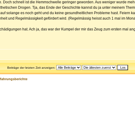
lte. Doch schnell ist die Hemmschwelle geringer geworden. Aus weniger wurde mehr
synthetischen Drogen. Tja, das Ende der Geschichte kannst du ja unter meinem The
r auf solange es noch geht und du keine gesundheitlichen Probleme hast. Feiern 
heit und Regelmässigkeit gefördert wird. (Regelmässig heisst auch 1 mal im Monat
schädigungen hat. Ach ja, das war der Kumpel der mir das Zeug zum ersten mal an
Beiträge der letzten Zeit anzeigen:
rfahrungsberichte