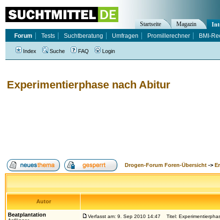
Startseite
Magazin
Int
Forum
Tests
Suchtberatung
Umfragen
Promillerechner
BMI-Re
Index
Suche
FAQ
Login
Experimentierphase nach Abitur
Drogen-Forum Foren-Übersicht
->
E
Autor
Beatplantation
Verfasst am: 9. Sep 2010 14:47
Titel: Experimentierphas