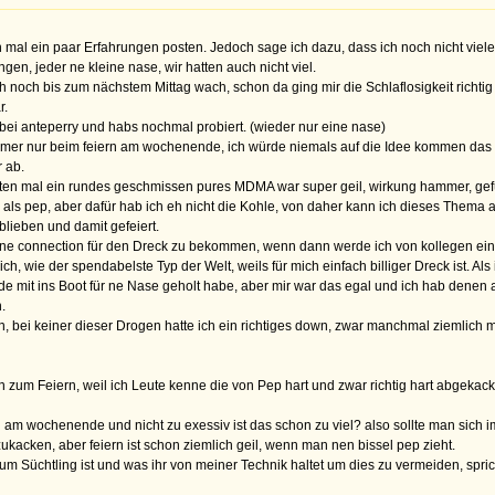
l ein paar Erfahrungen posten. Jedoch sage ich dazu, dass ich noch nicht viel
en, jeder ne kleine nase, wir hatten auch nicht viel.
 noch bis zum nächstem Mittag wach, schon da ging mir die Schlaflosigkeit richtig
r.
i anteperry und habs nochmal probiert. (wieder nur eine nase)
immer nur beim feiern am wochenende, ich würde niemals auf die Idee kommen das 
 ab.
sten mal ein rundes geschmissen pures MDMA war super geil, wirkung hammer, gefü
als pep, aber dafür hab ich eh nicht die Kohle, von daher kann ich dieses Thema 
blieben und damit gefeiert.
ine connection für den Dreck zu bekommen, wenn dann werde ich von kollegen ein
wie der spendabelste Typ der Welt, weils für mich einfach billiger Dreck ist. Als 
 mit ins Boot für ne Nase geholt habe, aber mir war das egal und ich hab denen au
.
ei keiner dieser Drogen hatte ich ein richtiges down, zwar manchmal ziemlich müd
n zum Feiern, weil ich Leute kenne die von Pep hart und zwar richtig hart abgekackt
am wochenende und nicht zu exessiv ist das schon zu viel? also sollte man sich 
kacken, aber feiern ist schon ziemlich geil, wenn man nen bissel pep zieht.
um Süchtling ist und was ihr von meiner Technik haltet um dies zu vermeiden, spric