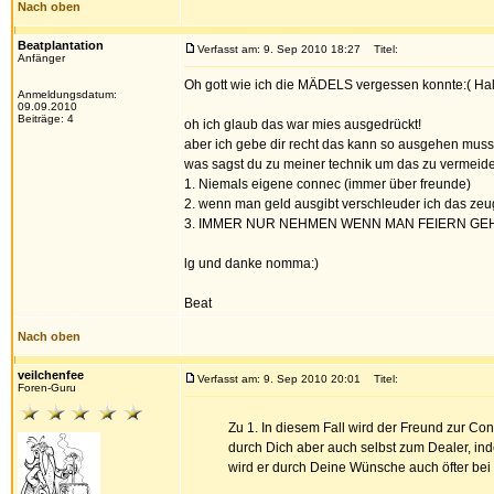
Nach oben
Beatplantation
Verfasst am: 9. Sep 2010 18:27
Titel:
Anfänger
Oh gott wie ich die MÄDELS vergessen konnte:( Hall
Anmeldungsdatum:
09.09.2010
Beiträge: 4
oh ich glaub das war mies ausgedrückt!
aber ich gebe dir recht das kann so ausgehen muss 
was sagst du zu meiner technik um das zu vermeid
1. Niemals eigene connec (immer über freunde)
2. wenn man geld ausgibt verschleuder ich das zeug
3. IMMER NUR NEHMEN WENN MAN FEIERN GEH
lg und danke nomma:)
Beat
Nach oben
veilchenfee
Verfasst am: 9. Sep 2010 20:01
Titel:
Foren-Guru
Zu 1. In diesem Fall wird der Freund zur Connec
durch Dich aber auch selbst zum Dealer, inde
wird er durch Deine Wünsche auch öfter bei 