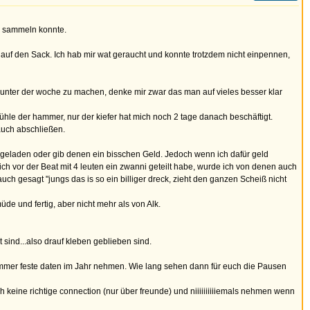
e sammeln konnte.
 auf den Sack. Ich hab mir wat geraucht und konnte trotzdem nicht einpennen,
unter der woche zu machen, denke mir zwar das man auf vieles besser klar
hle der hammer, nur der kiefer hat mich noch 2 tage danach beschäftigt.
auch abschließen.
geladen oder gib denen ein bisschen Geld. Jedoch wenn ich dafür geld
ich vor der Beat mit 4 leuten ein zwanni geteilt habe, wurde ich von denen auch
ch gesagt "jungs das is so ein billiger dreck, zieht den ganzen Scheiß nicht
e und fertig, aber nicht mehr als von Alk.
 sind...also drauf kleben geblieben sind.
immer feste daten im Jahr nehmen. Wie lang sehen dann für euch die Pausen
h keine richtige connection (nur über freunde) und niiiiiiiiiiemals nehmen wenn