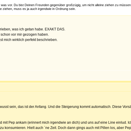
bst was vor. Du bist Deinen Freunden gegenüber großzügig, um nicht alleine ziehen zu müsse
e ziehen, muss es ja auch irgendwie in Ordnung sein.
hrieben, was ich getan habe. EXAKT DAS.
ie schon vor mir gezogen haben.
ast mich wirklich perfekt beschrieben.
bewusst sein, das ist der Anfang. Und die Steigerung kommt automatisch. Diese Vo
und mit Pep ankam (erinnert mich irgendwie an dich) und uns auf eine Line einlud. I
zu konsumieren. Hielt auch ´ne Zeit. Doch dann gings auch mit Pillen los, aber Pe