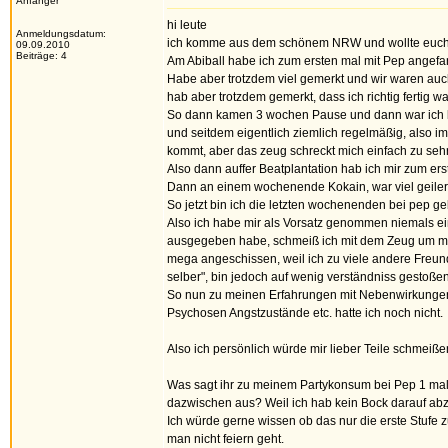
Anfänger
hi leute
Anmeldungsdatum:
ich komme aus dem schönem NRW und wollte euch ma
09.09.2010
Beiträge: 4
Am Abiball habe ich zum ersten mal mit Pep angefang
Habe aber trotzdem viel gemerkt und wir waren auch
hab aber trotzdem gemerkt, dass ich richtig fertig wa
So dann kamen 3 wochen Pause und dann war ich be
und seitdem eigentlich ziemlich regelmäßig, also 
kommt, aber das zeug schreckt mich einfach zu sehr
Also dann auffer Beatplantation hab ich mir zum er
Dann an einem wochenende Kokain, war viel geiler 
So jetzt bin ich die letzten wochenenden bei pep ge
Also ich habe mir als Vorsatz genommen niemals e
ausgegeben habe, schmeiß ich mit dem Zeug um mich, 
mega angeschissen, weil ich zu viele andere Freunde
selber", bin jedoch auf wenig verständniss gestoßen
So nun zu meinen Erfahrungen mit Nebenwirkungen, b
Psychosen Angstzustände etc. hatte ich noch nicht.
Also ich persönlich würde mir lieber Teile schmeiße
Was sagt ihr zu meinem Partykonsum bei Pep 1 mal 
dazwischen aus? Weil ich hab kein Bock darauf abzu
Ich würde gerne wissen ob das nur die erste Stufe z
man nicht feiern geht.