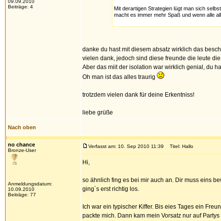
09.09.2010
Beiträge: 4
Mit derartigen Strategien lügt man sich sel
macht es immer mehr Spaß und wenn alle all
danke du hast mit diesem absatz wirklich das besc
vielen dank, jedoch sind diese freunde die leute d
Aber das miit der isolation war wirklich genial, du h
Oh man ist das alles traurig
trotzdem vielen dank für deine Erkentniss!
liebe grüße
Nach oben
no chance
Verfasst am: 10. Sep 2010 11:39
Titel: Hallo
Bronze-User
Hi,
so ähnlich fing es bei mir auch an. Dir muss eins 
Anmeldungsdatum:
ging´s erst richtig los.
10.09.2010
Beiträge: 77
Ich war ein typischer Kiffer. Bis eies Tages ein Fre
packte mich. Dann kam mein Vorsatz nur auf Partys 