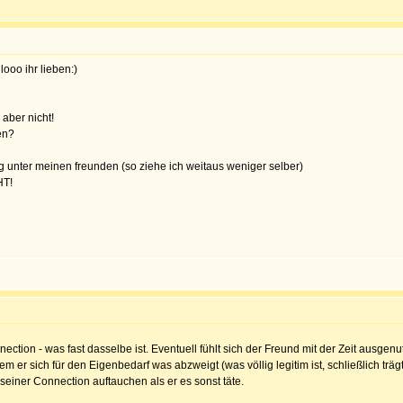
ooo ihr lieben:)
aber nicht!
en?
 unter meinen freunden (so ziehe ich weitaus weniger selber)
T!
tion - was fast dasselbe ist. Eventuell fühlt sich der Freund mit der Zeit ausgenutzt, 
m er sich für den Eigenbedarf was abzweigt (was völlig legitim ist, schließlich trä
seiner Connection auftauchen als er es sonst täte.