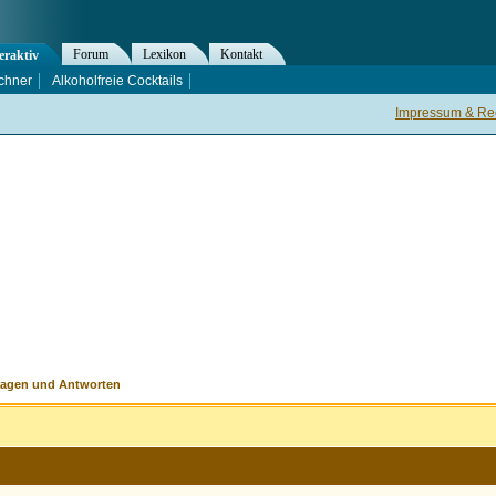
Forum
Lexikon
Kontakt
eraktiv
chner
Alkoholfreie Cocktails
Impressum & Rec
ragen und Antworten
Nachricht