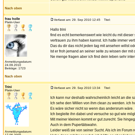
Nach oben
frau holle
Verfasst am: 29. Sep 2010 12:45
Titel:
Platin-User
Hallo trini
find es echt bemerkenswert wie leicht du mit dieser 
vertrauen zu ihm haben kannst. Ich hatte immer vertr
Das du dir das nicht jeden tag mit ansehen willst o
Ist er froh jemand an seiner seite zu wissen der mit
Ne menge fragen aber ich find dein leben sehr inter
Anmeldungsdatum:
24.09.2010
Beiträge: 1723
Nach oben
Trini
Verfasst am: 29. Sep 2010 13:34
Titel:
Platin-User
Ich kann nur deshalb wahrscheinlich leicht an die 
Ich sehe den Willen von ihm clean zu werden. ich ho
Es wäre sicher nicht so wenn das andersrum wäre.
Ich begleite ihn dabei und versuche so gut wie mögli
Mit meiner kleinen kommt er gut zurecht. Sie hingegen
Auch in dem Pupertätswahn.
Leider weiß sie von seiner Sucht. Als ich im Forum 
Anmeldungsdatum:
17.06.2009