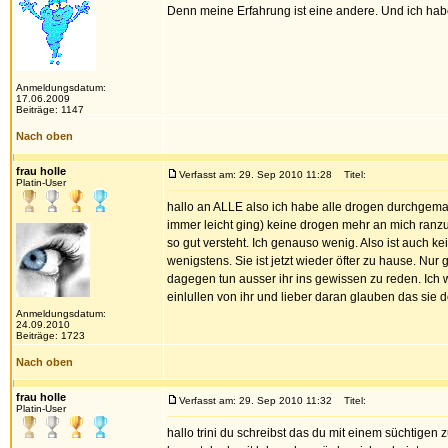
Denn meine Erfahrung ist eine andere. Und ich hab
Anmeldungsdatum:
17.06.2009
Beiträge: 1147
Nach oben
frau holle
Verfasst am: 29. Sep 2010 11:28
Titel:
Platin-User
hallo an ALLE also ich habe alle drogen durchgemac
immer leicht ging) keine drogen mehr an mich ranzul
so gut versteht. Ich genauso wenig. Also ist auch 
wenigstens. Sie ist jetzt wieder öfter zu hause. Nur 
dagegen tun ausser ihr ins gewissen zu reden. Ich 
einlullen von ihr und lieber daran glauben das sie 
Anmeldungsdatum:
24.09.2010
Beiträge: 1723
Nach oben
frau holle
Verfasst am: 29. Sep 2010 11:32
Titel:
Platin-User
hallo trini du schreibst das du mit einem süchtigen