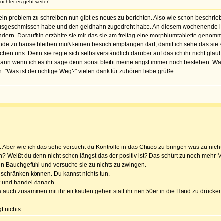
ochter es geht weiter!
in problem zu schreiben nun gibt es neues zu berichten. Also wie schon beschriebe
ausgeschmissen habe und den geldhahn zugedreht habe. An diesem wochenende ist
dern. Daraufhin erzählte sie mir das sie am freitag eine morphiumtablette genomme
nde zu hause bleiben muß keinen besuch empfangen darf, damit ich sehe das sie 4
 uns. Denn sie regte sich selbstverständlich darüber auf das ich ihr nicht glaube
nn wenn ich es ihr sage denn sonst bleibt meine angst immer noch bestehen. Was 
: "Was ist der richtige Weg?" vielen dank für zuhören liebe grüße
. Aber wie ich das sehe versucht du Kontrolle in das Chaos zu bringen was zu nich
 Weißt du denn nicht schon längst das der positiv ist? Das schürt zu noch mehr M
in Bauchgefühl und versuche sie zu nichts zu zwingen.
inschränken können. Du kannst nichts tun.
st und handel danach.
 auch zusammen mit ihr einkaufen gehen statt ihr nen 50er in die Hand zu drücke
gt nichts