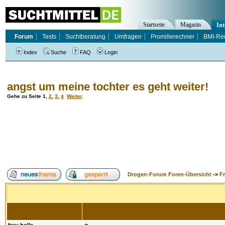
Startseite
Magazin
Int
Forum
Tests
Suchtberatung
Umfragen
Promillerechner
BMI-Re
Index
Suche
FAQ
Login
angst um meine tochter es geht weiter!
Gehe zu Seite
1
,
2
,
3
,
4
Weiter
Drogen-Forum Foren-Übersicht
->
F
Autor