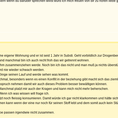
iern wenn du darüber sprechen willst würd ich mich freuen von dir zu hören liebe 
ne eigene Wohnung und er ist seid 1 Jahr in Substi. Geht vorbildlich zur Drogenb
 und manchmal bin ich auch recht froh das wir getrennt wohnen.
mit ihm zusammenziehen werde. Noch bin ich das nicht und man muß ja nichts überstü
wird nie wieder schwach werden.
ie Dinge seinen Lauf und werde sehen was kommt.
hmal, besonders wenn es einen Konflit in der beziehung gibt macht sich das ziemlich
nspruch nehmen damit wir auch dieses Problem besser bewältigen können.
i. Manchmal platzt mir auch der Kragen und kann mich nicht mehr beherschen.
Wenn ich was wissen will frage ich.
zt noch fleissig konsumieren. Damit würde ich gar nicht klarkommen und hätte sich 
n kann wenn der eine nur noch für seinen Stoff lebt und dem somit auch kein Stück
iebe passen irgendwie nicht zusammen.