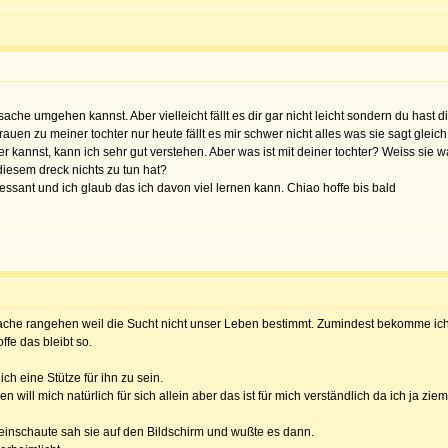
sache umgehen kannst. Aber vielleicht fällt es dir gar nicht leicht sondern du has
auen zu meiner tochter nur heute fällt es mir schwer nicht alles was sie sagt gleic
der kannst, kann ich sehr gut verstehen. Aber was ist mit deiner tochter? Weiss si
 diesem dreck nichts zu tun hat?
essant und ich glaub das ich davon viel lernen kann. Chiao hoffe bis bald
sache rangehen weil die Sucht nicht unser Leben bestimmt. Zumindest bekomme ich d
ffe das bleibt so.
ch eine Stütze für ihn zu sein.
 will mich natürlich für sich allein aber das ist für mich verständlich da ich ja zi
reinschaute sah sie auf den Bildschirm und wußte es dann.