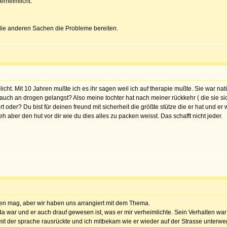
erheimlicht.
 die anderen Sachen die Probleme bereiten.
icht. Mit 10 Jahren mußte ich es ihr sagen weil ich auf therapie mußte. Sie war nat
 du auch an drogen gelangst? Also meine tochter hat nach meiner rückkehr ( die sie
t oder? Du bist für deinen freund mit sicherheit die größte stütze die er hat und e
zieh aber den hut vor dir wie du dies alles zu packen weisst. Das schafft nicht jeder.
hören mag, aber wir haben uns arrangiert mit dem Thema.
a war und er auch drauf gewesen ist, was er mir verheimlichte. Sein Verhalten war a
 der sprache rausrückte und ich mitbekam wie er wieder auf der Strasse unterwegs 