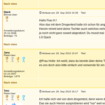
Nach oben
Djack
Verfasst am: 28. Sep 2010 15:39
Titel:
Bronze-User
Hallo Frau H.!
Also das mit dem Drogentest halte ich schon für an
Heroin nimmt wird deine Tochter auch welches nehme
Anmeldungsdatum:
ja noch nicht ganz soweit abgestürzt. Du musst mal s
25.10.2008
Beiträge: 70
LG Djack
Nach oben
Jana
Verfasst am: 28. Sep 2010 15:47
Titel:
Platin-User
@Frau Holle: Ich weiß, dass du bereits über deine 
es uns doch also bitte einfach und verwende für e
Anmeldungsdatum:
02.10.2007
Beiträge: 1470
Nach oben
Trini
Verfasst am: 28. Sep 2010 16:17
Titel:
Platin-User
Ich halte nich viel von dem drogentest, denn wenn
Das sie auch Heroin ausprobieren wird "nur" weil es 