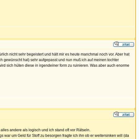
ürlich nicht sehr begeistert und hält mir es heute manchmal noch vor. Aber hat
 sich gewünscht hat) sehr aufgepasst und nun muß ich auf meinen tochter
r wird sich hüten diese in irgendeiner form zu ruinieren. Was aber auch enorme
lles andere als logisch und ich stand oft vor Rätseln.
war um Geld für Stoff zu besorgen fragte ich ihn ob er weitersinken will (da