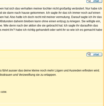
n hat sich das verhalten meiner tochter nicht großartig verändert. Nur habe ich
 sie dann nach hause gekommen. Ich sagte ihr das ich immer noch auf einen
n hat. Also hatte ich doch recht mit meiner vermutung. Darauf sagte ich ihr das
8stunden daheim bleiben kann ohne einen entzug zu kriegen. Sie willigte ein,
. Wie denn nach der aktion die sie gebracht hat. Ich sagte ihr daraufhin das
meint ihr? habe ich richtig gehandelt oder seht ihr so wie ich es gemacht habe
ts führt ausser das deine kleine noch mehr Lügen und Ausreden erfinden wird.
isstrauen und Verzweiflung sie zu ertappen.
n usw.