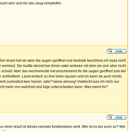
ert sein und mir das zeug reinpfeifen.
Der knast hat mir aber die augen geöffnet und deshalb beschloss ich (was nicht
 vermisst. Sie mußte derzeit bei ihrem vater wohnen mit dem sie sich aber nicht
ie schuld. Aber das wochenende hat anscheinend ihr die augen geöffnet zum teil
zur arzthelferin. Lässt einfach so ihre lehre sausen und ich kann da auch nichts
mt zumindest kein heroin. oder? keine ahnung! Vielleicht lass ich mich nur
 nicht mehr von wahrheit und lüge unterscheiden kann. Was meint ihr?
r einer drauf ist dieses niemals funktionieren wird. Wie ist es bei euch so? Wie