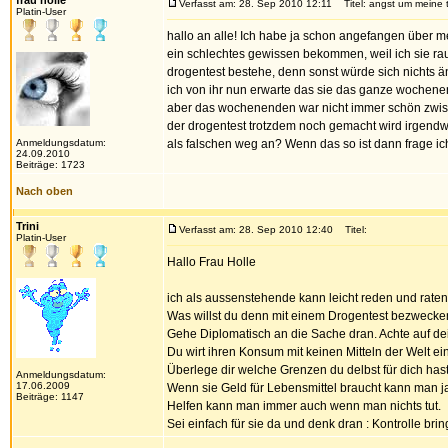
frau holle
Verfasst am: 28. Sep 2010 12:11
Titel: angst um meine t
Platin-User
hallo an alle! Ich habe ja schon angefangen über me
ein schlechtes gewissen bekommen, weil ich sie r
drogentest bestehe, denn sonst würde sich nichts än
ich von ihr nun erwarte das sie das ganze wochene
aber das wochenenden war nicht immer schön zwischen
der drogentest trotzdem noch gemacht wird irgendwa
Anmeldungsdatum:
als falschen weg an? Wenn das so ist dann frage ich
24.09.2010
Beiträge: 1723
Nach oben
Trini
Verfasst am: 28. Sep 2010 12:40
Titel:
Platin-User
Hallo Frau Holle
ich als aussenstehende kann leicht reden und raten
Was willst du denn mit einem Drogentest bezwecken?
Gehe Diplomatisch an die Sache dran. Achte auf de
Du wirt ihren Konsum mit keinen Mitteln der Welt e
Überlege dir welche Grenzen du delbst für dich ha
Anmeldungsdatum:
17.06.2009
Wenn sie Geld für Lebensmittel braucht kann man ja
Beiträge: 1147
Helfen kann man immer auch wenn man nichts tut.
Sei einfach für sie da und denk dran : Kontrolle brin