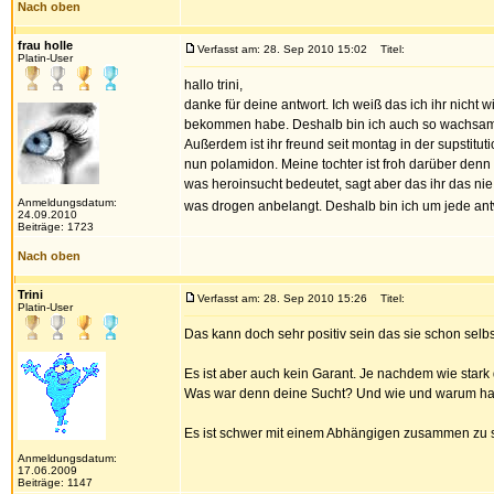
Nach oben
frau holle
Verfasst am: 28. Sep 2010 15:02
Titel:
Platin-User
hallo trini,
danke für deine antwort. Ich weiß das ich ihr nicht w
bekommen habe. Deshalb bin ich auch so wachsam 
Außerdem ist ihr freund seit montag in der supstitu
nun polamidon. Meine tochter ist froh darüber denn 
was heroinsucht bedeutet, sagt aber das ihr das nie
Anmeldungsdatum:
was drogen anbelangt. Deshalb bin ich um jede antwo
24.09.2010
Beiträge: 1723
Nach oben
Trini
Verfasst am: 28. Sep 2010 15:26
Titel:
Platin-User
Das kann doch sehr positiv sein das sie schon selb
Es ist aber auch kein Garant. Je nachdem wie stark d
Was war denn deine Sucht? Und wie und warum has
Es ist schwer mit einem Abhängigen zusammen zu s
Anmeldungsdatum:
17.06.2009
Beiträge: 1147