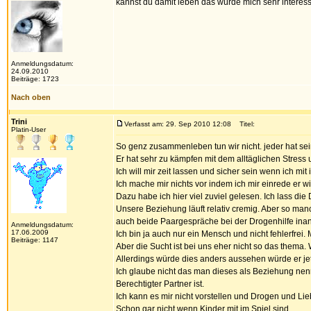
kannst du damit leben das würde mich sehr interess
Anmeldungsdatum:
24.09.2010
Beiträge: 1723
Nach oben
Trini
Verfasst am: 29. Sep 2010 12:08
Titel:
Platin-User
So genz zusammenleben tun wir nicht. jeder hat sei
Er hat sehr zu kämpfen mit dem alltäglichen Stress
Ich will mir zeit lassen und sicher sein wenn ich 
Ich mache mir nichts vor indem ich mir einrede er 
Dazu habe ich hier viel zuviel gelesen. Ich lass d
Unsere Beziehung läuft relativ cremig. Aber so manc
auch beide Paargespräche bei der Drogenhilfe ina
Anmeldungsdatum:
17.06.2009
Ich bin ja auch nur ein Mensch und nicht fehlerfre
Beiträge: 1147
Aber die Sucht ist bei uns eher nicht so das thema. 
Allerdings würde dies anders aussehen würde er jet
Ich glaube nicht das man dieses als Beziehung nenne
Berechtigter Partner ist.
Ich kann es mir nicht vorstellen und Drogen und L
Schon gar nicht wenn Kinder mit im Spiel sind