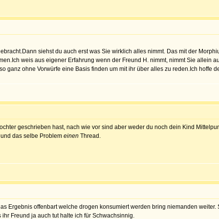
gebracht.Dann siehst du auch erst was Sie wirklich alles nimmt. Das mit der Morph
n.Ich weis aus eigener Erfahrung wenn der Freund H. nimmt, nimmt Sie allein aus 
o ganz ohne Vorwürfe eine Basis finden um mit ihr über alles zu reden.Ich hoffe dein
Tochter geschrieben hast, nach wie vor sind aber weder du noch dein Kind Mittelpu
in und das selbe Problem
einen
Thread.
 das Ergebnis offenbart welche drogen konsumiert werden bring niemanden weiter.
ihr Freund ja auch tut halte ich für Schwachsinnig.