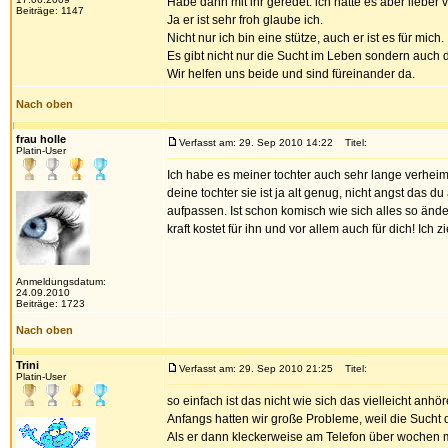
Habe dann mit ihr geredet. ich hätte es aber lieber v
Beiträge: 1147
Ja er ist sehr froh glaube ich.
Nicht nur ich bin eine stütze, auch er ist es für mich.
Es gibt nicht nur die Sucht im Leben sondern auch
Wir helfen uns beide und sind füreinander da.
Nach oben
frau holle
Verfasst am: 29. Sep 2010 14:22
Titel:
Platin-User
Ich habe es meiner tochter auch sehr lange verheiml
deine tochter sie ist ja alt genug, nicht angst das
aufpassen. Ist schon komisch wie sich alles so änder
kraft kostet für ihn und vor allem auch für dich! Ich 
Anmeldungsdatum:
24.09.2010
Beiträge: 1723
Nach oben
Trini
Verfasst am: 29. Sep 2010 21:25
Titel:
Platin-User
so einfach ist das nicht wie sich das vielleicht an
Anfangs hatten wir große Probleme, weil die Sucht d
Als er dann kleckerweise am Telefon über wochen mit