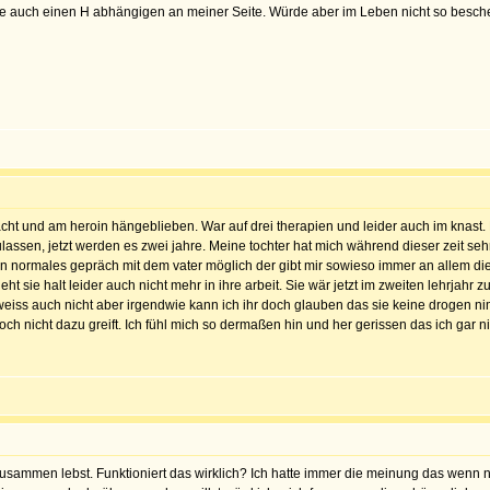
e auch einen H abhängigen an meiner Seite. Würde aber im Leben nicht so bescheu
ht und am heroin hängeblieben. War auf drei therapien und leider auch im knast. 
assen, jetzt werden es zwei jahre. Meine tochter hat mich während dieser zeit sehr
kein normales gepräch mit dem vater möglich der gibt mir sowieso immer an allem d
geht sie halt leider auch nicht mehr in ihre arbeit. Sie wär jetzt im zweiten lehrjahr 
weiss auch nicht aber irgendwie kann ich ihr doch glauben das sie keine drogen nim
doch nicht dazu greift. Ich fühl mich so dermaßen hin und her gerissen das ich gar
 zusammen lebst. Funktioniert das wirklich? Ich hatte immer die meinung das wenn nu