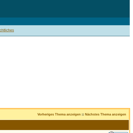
htliches
Vorheriges Thema anzeigen
::
Nächstes Thema anzeigen