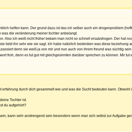
irklich helfen kann. Der grund dazu ist das ich selber auch ein drogenproblem (hoffe 
was die veränderung meiner tochter anbelangt.
tion. Also ich weiß nicht früher bekam man nicht so schnell ersatzdrogen. Der hat
sie liebt ihn sehr wie sie sagt. Ich habe natürlich bedenken was diese beziehung an
 passiert denn sie weiß ja von mir und nun auch von ihrem freund was süchtig sein b
rt froh, denn es tut gut mit gleichgesinnten darüber sprechen zu können. Mir tut 
st erfahrung durch dich gesammelt wie und was die Sucht bedeuten kann. Obwohl ich
eine Tochter ist.
t du aufgehört?
ein, kann sehr anstrengend sein besonders wenn man sich selbst zur Aufgabe ge