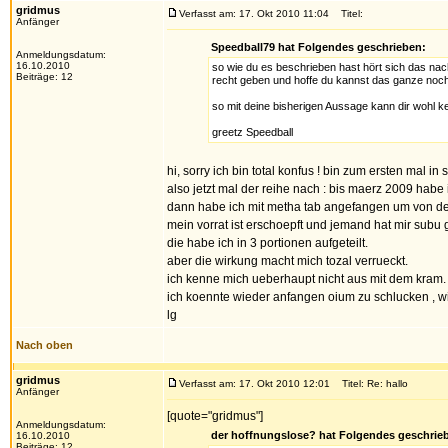
gridmus
Verfasst am: 17. Okt 2010 11:04
Titel:
Anfänger
Speedball79 hat Folgendes geschrieben:
Anmeldungsdatum:
16.10.2010
so wie du es beschrieben hast hört sich das na
Beiträge: 12
recht geben und hoffe du kannst das ganze nochm
so mit deine bisherigen Aussage kann dir wohl kei
greetz Speedball
hi, sorry ich bin total konfus ! bin zum ersten mal in
also jetzt mal der reihe nach : bis maerz 2009 habe i
dann habe ich mit metha tab angefangen um von dem 
mein vorrat ist erschoepft und jemand hat mir subu
die habe ich in 3 portionen aufgeteilt.
aber die wirkung macht mich tozal verrueckt.
ich kenne mich ueberhaupt nicht aus mit dem kram.
ich koennte wieder anfangen oium zu schlucken , wil
lg
Nach oben
gridmus
Verfasst am: 17. Okt 2010 12:01
Titel: Re: hallo
Anfänger
[quote="gridmus"]
Anmeldungsdatum:
der hoffnungslose? hat Folgendes geschrie
16.10.2010
Beiträge: 12