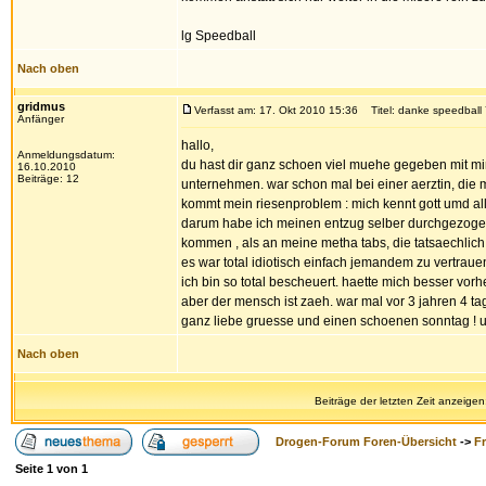
lg Speedball
Nach oben
gridmus
Verfasst am: 17. Okt 2010 15:36
Titel: danke speedball
Anfänger
hallo,
Anmeldungsdatum:
du hast dir ganz schoen viel muehe gegeben mit mi
16.10.2010
Beiträge: 12
unternehmen. war schon mal bei einer aerztin, die m
kommt mein riesenproblem : mich kennt gott umd al
darum habe ich meinen entzug selber durchgezogen.
kommen , als an meine metha tabs, die tatsaechlich 
es war total idiotisch einfach jemandem zu vertrauen 
ich bin so total bescheuert. haette mich besser vorh
aber der mensch ist zaeh. war mal vor 3 jahren 4 tag
ganz liebe gruesse und einen schoenen sonntag ! u
Nach oben
Beiträge der letzten Zeit anzeigen
Drogen-Forum Foren-Übersicht
->
F
Seite
1
von
1