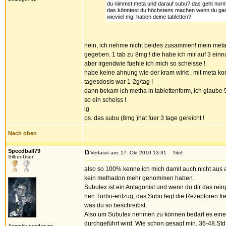
du nimmst meta und darauf subu? das geht normal g
das könntest du höchstens machen wenn du ganz g
wieviiel mg. haben deine tabletten?
nein, ich nehme nicht beides zusammen! mein meta 
gegeben. 1 tab zu 8mg ! die habe ich mir auf 3 einn
aber irgendwie fuehle ich mich so scheisse !
habe keine ahnung wie der kram wirkt . mit meta kon
tagesdosis war 1-2g/tag !
dann bekam ich metha in tablettenform, ich glaube 5
so ein scheiss !
lg
ps. das subu (8mg )hat fuer 3 tage gereicht !
Nach oben
Speedball79
Verfasst am: 17. Okt 2010 13:31
Titel:
Silber-User
also so 100% kenne ich mich damit auch nicht aus ab
kein methadon mehr genommen haben.
Subutex ist ein Antagonist und wenn du dir das re
nen Turbo-entzug, das Subu fegt die Rezeptoren fre
was du so beschreibst.
Also um Subutex nehmen zu können bedarf es einer
durchgeführt wird. Wie schon gesagt min. 36-48.St
Anmeldungsdatum: