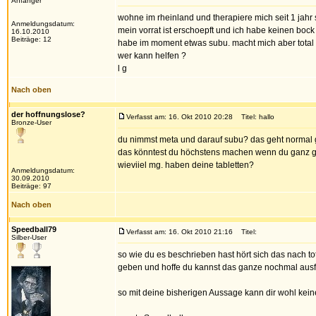
Anfänger
wohne im rheinland und therapiere mich seit 1 jahr s
Anmeldungsdatum:
mein vorrat ist erschoepft und ich habe keinen bock
16.10.2010
Beiträge: 12
habe im moment etwas subu. macht mich aber total 
wer kann helfen ?
l g
Nach oben
der hoffnungslose?
Verfasst am: 16. Okt 2010 20:28
Titel: hallo
Bronze-User
du nimmst meta und darauf subu? das geht normal gar 
das könntest du höchstens machen wenn du ganz geri
wieviiel mg. haben deine tabletten?
Anmeldungsdatum:
30.09.2010
Beiträge: 97
Nach oben
Speedball79
Verfasst am: 16. Okt 2010 21:16
Titel:
Silber-User
so wie du es beschrieben hast hört sich das nach t
geben und hoffe du kannst das ganze nochmal ausfüh
so mit deine bisherigen Aussage kann dir wohl keine