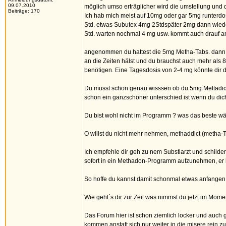
09.07.2010
möglich umso erträglicher wird die umstellung und
Beiträge: 170
Ich hab mich meist auf 10mg oder gar 5mg runterdos
Std. etwas Subutex 4mg 2Stdspäter 2mg dann wied
Std. warten nochmal 4 mg usw. kommt auch drauf an 
angenommen du hattest die 5mg Metha-Tabs. dann 
an die Zeiten hälst und du brauchst auch mehr als 8
benötigen. Eine Tagesdosis von 2-4 mg könnte dir 
Du musst schon genau wisssen ob du 5mg Mettadict 
schon ein ganzschöner unterschied ist wenn du dich 
Du bist wohl nicht im Programm ? was das beste wäre 
O willst du nicht mehr nehmen, methaddict (metha-T
Ich empfehle dir geh zu nem Substiarzt und schilder
sofort in ein Methadon-Programm aufzunehmen, er ka
So hoffe du kannst damit schonmal etwas anfangen 
Wie geht´s dir zur Zeit was nimmst du jetzt im Mome
Das Forum hier ist schon ziemlich locker und auch 
kommen anstatt sich nur weiter in die misere rein zu