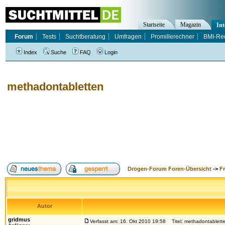
Startseite
Magazin
Int
Forum
Tests
Suchtberatung
Umfragen
Promillerechner
BMI-Re
Index
Suche
FAQ
Login
methadontabletten
Drogen-Forum Foren-Übersicht
->
F
Autor
gridmus
Verfasst am: 16. Okt 2010 19:58
Titel: methadontablett