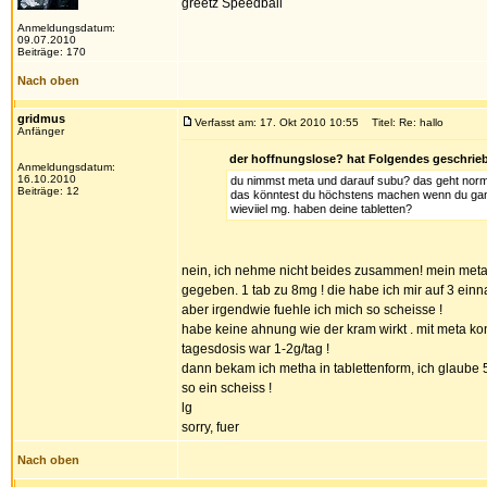
greetz Speedball
Anmeldungsdatum:
09.07.2010
Beiträge: 170
Nach oben
gridmus
Verfasst am: 17. Okt 2010 10:55
Titel: Re: hallo
Anfänger
der hoffnungslose? hat Folgendes geschrie
Anmeldungsdatum:
16.10.2010
du nimmst meta und darauf subu? das geht normal g
Beiträge: 12
das könntest du höchstens machen wenn du ganz g
wieviiel mg. haben deine tabletten?
nein, ich nehme nicht beides zusammen! mein meta 
gegeben. 1 tab zu 8mg ! die habe ich mir auf 3 einn
aber irgendwie fuehle ich mich so scheisse !
habe keine ahnung wie der kram wirkt . mit meta kon
tagesdosis war 1-2g/tag !
dann bekam ich metha in tablettenform, ich glaube 5
so ein scheiss !
lg
sorry, fuer
Nach oben