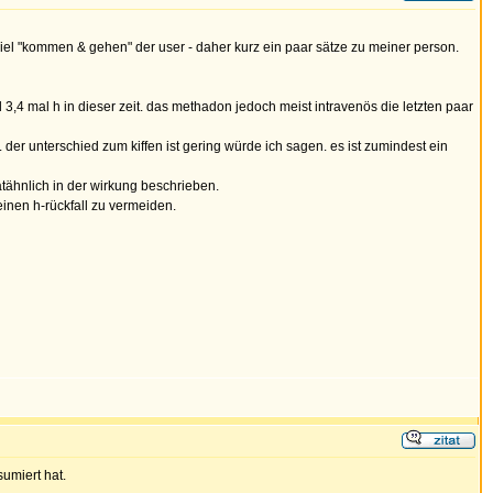
 viel "kommen & gehen" der user - daher kurz ein paar sätze zu meiner person.
4 mal h in dieser zeit. das methadon jedoch meist intravenös die letzten paar
der unterschied zum kiffen ist gering würde ich sagen. es ist zumindest ein
tähnlich in der wirkung beschrieben.
inen h-rückfall zu vermeiden.
umiert hat.