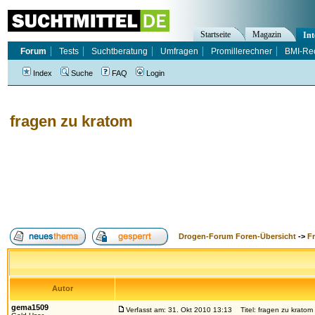
Startseite
Magazin
Int
Forum
Tests
Suchtberatung
Umfragen
Promillerechner
BMI-Re
Index
Suche
FAQ
Login
fragen zu kratom
Drogen-Forum Foren-Übersicht
->
F
Autor
gema1509
Verfasst am: 31. Okt 2010 13:13
Titel: fragen zu kratom