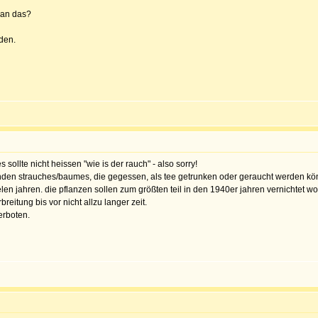
man das?
den.
 sollte nicht heissen "wie is der rauch" - also sorry!
enden strauches/baumes, die gegessen, als tee getrunken oder geraucht werden kö
vielen jahren. die pflanzen sollen zum größten teil in den 1940er jahren vernichtet
reitung bis vor nicht allzu langer zeit.
erboten.