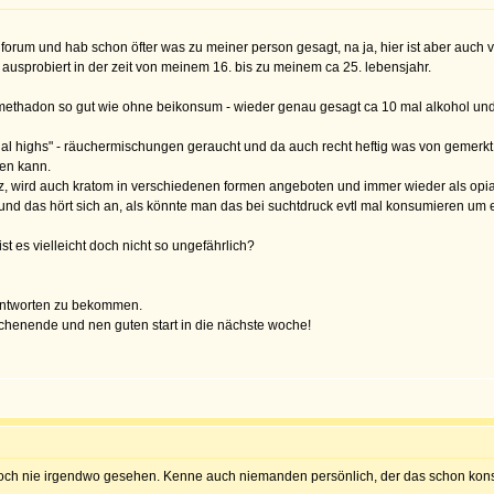
m forum und hab schon öfter was zu meiner person gesagt, na ja, hier ist aber auch
n ausprobiert in der zeit von meinem 16. bis zu meinem ca 25. lebensjahr.
ethadon so gut wie ohne beikonsum - wieder genau gesagt ca 10 mal alkohol und 3,
al highs" - räuchermischungen geraucht und da auch recht heftig was von gemerkt. 
ben kann.
z, wird auch kratom in verschiedenen formen angeboten und immer wieder als opia
nd das hört sich an, als könnte man das bei suchtdruck evtl mal konsumieren um e
st es vielleicht doch nicht so ungefährlich?
r antworten zu bekommen.
chenende und nen guten start in die nächste woche!
noch nie irgendwo gesehen. Kenne auch niemanden persönlich, der das schon kons