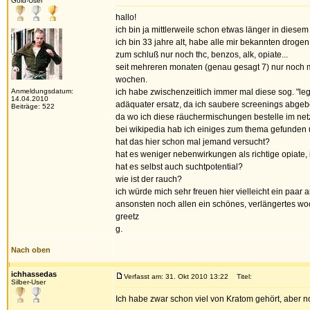
Gold-User
hallo!
ich bin ja mittlerweile schon etwas länger in diese
ich bin 33 jahre alt, habe alle mir bekannten droge
zum schluß nur noch thc, benzos, alk, opiate...
seit mehreren monaten (genau gesagt 7) nur noch m
wochen.
Anmeldungsdatum:
ich habe zwischenzeitlich immer mal diese sog. "leg
14.04.2010
adäquater ersatz, da ich saubere screenings abge
Beiträge: 522
da wo ich diese räuchermischungen bestelle im net
bei wikipedia hab ich einiges zum thema gefunden u
hat das hier schon mal jemand versucht?
hat es weniger nebenwirkungen als richtige opiate, i
hat es selbst auch suchtpotential?
wie ist der rauch?
ich würde mich sehr freuen hier vielleicht ein paa
ansonsten noch allen ein schönes, verlängertes wo
greetz
g.
Nach oben
ichhassedas
Verfasst am: 31. Okt 2010 13:22
Titel:
Silber-User
Ich habe zwar schon viel von Kratom gehört, aber 