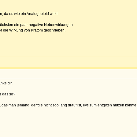
 da es wie ein Analogopioid wirkt.
 höchsten ein paar negative Nebenwirkungen
er die Wirkung von Kratom geschrieben.
nke dir.
s das so?
s man jemand, der/die nicht soo lang drauf ist, evtl zum entgiften nutzen könnte, s