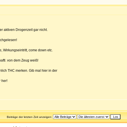
 aktiven Drogenzeit gar nicht.
rchgelesen!
e, Wirkungseintritt, come down etc.
haftl. von dem Zeug weiß!
nlich THC merken. Gib mal hier in der
 her!
Beiträge der letzten Zeit anzeigen: