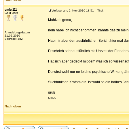
cmbt111
Verfasst am: 2. Nov 2010 18:51
Titel:
Gold-User
Mahlzeit gema,
nein habe ich nicht genommen, kannte das zu meiner
Anmeldungsdatum:
21.02.2010
Beiträge: 382
Hab mir aber den ausführlichen Bericht hier mal du
Er schrieb sehr ausführlich mit Uhrzeit der Einnahm
Hat sich aber gedeckt mit dem was ich so wissensc
Du wirst wohl nur ne leichte psychische Wirkung äh
Suchfunktion Kratom ein, ist wohl so ein halbes Jahr
gruß
cmbt
Nach oben