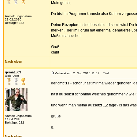
Moin gema,
Du bist im Programm kannste also Kratom vergessen,
Anmeldungsdatum:
21.02.2010
Beiträge: 382
Deine Rezeptoren sind besetzt und somit wirst Du
merken. Hier im Forum hat einer mal genaueres üb
Mußte mal suchen...
Gruß
cmbt
Nach oben
gema1509
Verfasst am: 2. Nov 2010 11:07
Titel:
Gold-User
der cmbt11 - schön, hast mir ma wieder geholfen! da
hast du selbst schonmal welches genommen? wie i
und wenn man metha aussetzt 1,2 tage? is das was, da
Anmeldungsdatum:
grüße
14.04.2010
Beiträge: 522
g.
Nach oben