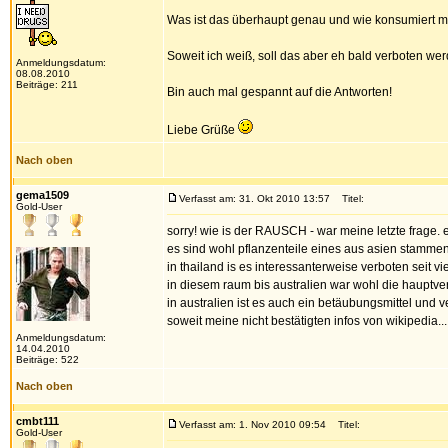
Was ist das überhaupt genau und wie konsumiert 
Soweit ich weiß, soll das aber eh bald verboten wer
Anmeldungsdatum:
08.08.2010
Beiträge: 211
Bin auch mal gespannt auf die Antworten!
Liebe Grüße
Nach oben
gema1509
Verfasst am: 31. Okt 2010 13:57
Titel:
Gold-User
sorry! wie is der RAUSCH - war meine letzte frage. es
es sind wohl pflanzenteile eines aus asien stamm
in thailand is es interessanterweise verboten seit 
in diesem raum bis australien war wohl die hauptverb
in australien ist es auch ein betäubungsmittel und v
soweit meine nicht bestätigten infos von wikipedia...
Anmeldungsdatum:
14.04.2010
Beiträge: 522
Nach oben
cmbt111
Verfasst am: 1. Nov 2010 09:54
Titel:
Gold-User