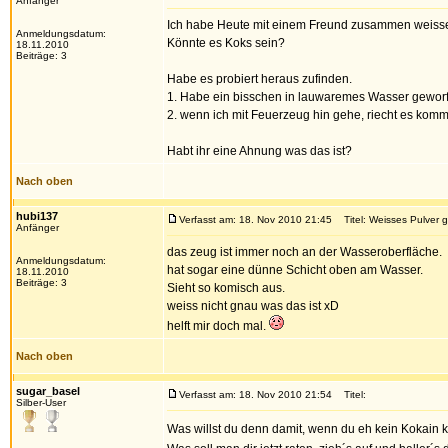
Anfänger
Ich habe Heute mit einem Freund zusammen weisse
Anmeldungsdatum:
Könnte es Koks sein?
18.11.2010
Beiträge: 3
Habe es probiert heraus zufinden.
1. Habe ein bisschen in lauwaremes Wasser geworfe
2. wenn ich mit Feuerzeug hin gehe, riecht es kommi
Habt ihr eine Ahnung was das ist?
Nach oben
hubi137
Verfasst am: 18. Nov 2010 21:45
Titel: Weisses Pulver 
Anfänger
das zeug ist immer noch an der Wasseroberfläche.
Anmeldungsdatum:
hat sogar eine dünne Schicht oben am Wasser.
18.11.2010
Beiträge: 3
Sieht so komisch aus.
weiss nicht gnau was das ist xD
helft mir doch mal.
Nach oben
sugar_basel
Verfasst am: 18. Nov 2010 21:54
Titel:
Silber-User
Was willst du denn damit, wenn du eh kein Kokain