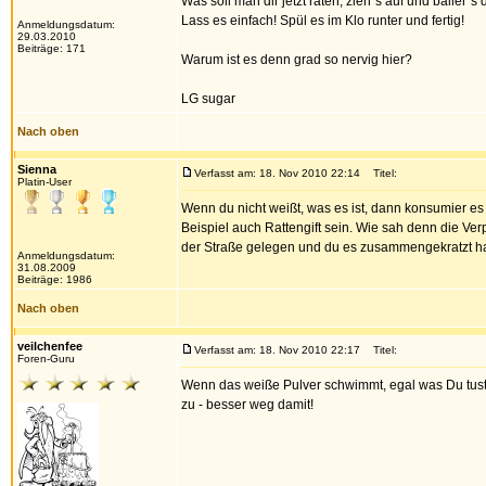
Was soll man dir jetzt raten, zieh´s auf und baller´
Lass es einfach! Spül es im Klo runter und fertig!
Anmeldungsdatum:
29.03.2010
Beiträge: 171
Warum ist es denn grad so nervig hier?
LG sugar
Nach oben
Sienna
Verfasst am: 18. Nov 2010 22:14
Titel:
Platin-User
Wenn du nicht weißt, was es ist, dann konsumier e
Beispiel auch Rattengift sein. Wie sah denn die Ve
der Straße gelegen und du es zusammengekratzt h
Anmeldungsdatum:
31.08.2009
Beiträge: 1986
Nach oben
veilchenfee
Verfasst am: 18. Nov 2010 22:17
Titel:
Foren-Guru
Wenn das weiße Pulver schwimmt, egal was Du tust, 
zu - besser weg damit!