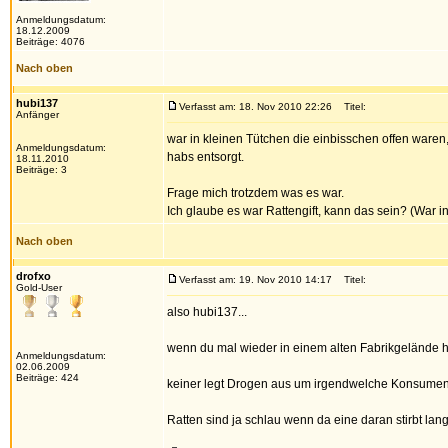
Anmeldungsdatum:
18.12.2009
Beiträge: 4076
Nach oben
hubi137
Verfasst am: 18. Nov 2010 22:26
Titel:
Anfänger
war in kleinen Tütchen die einbisschen offen waren
Anmeldungsdatum:
habs entsorgt.
18.11.2010
Beiträge: 3
Frage mich trotzdem was es war.
Ich glaube es war Rattengift, kann das sein? (War in
Nach oben
drofxo
Verfasst am: 19. Nov 2010 14:17
Titel:
Gold-User
also hubi137...
wenn du mal wieder in einem alten Fabrikgelände hal
Anmeldungsdatum:
02.06.2009
Beiträge: 424
keiner legt Drogen aus um irgendwelche Konsumente
Ratten sind ja schlau wenn da eine daran stirbt la