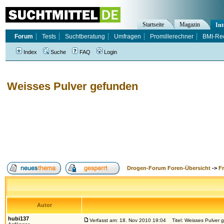
Startseite
Magazin
Int
Forum
Tests
Suchtberatung
Umfragen
Promillerechner
BMI-Re
Index
Suche
FAQ
Login
Weisses Pulver gefunden
Drogen-Forum Foren-Übersicht
->
F
Autor
hubi137
Verfasst am: 18. Nov 2010 19:04
Titel: Weisses Pulver 