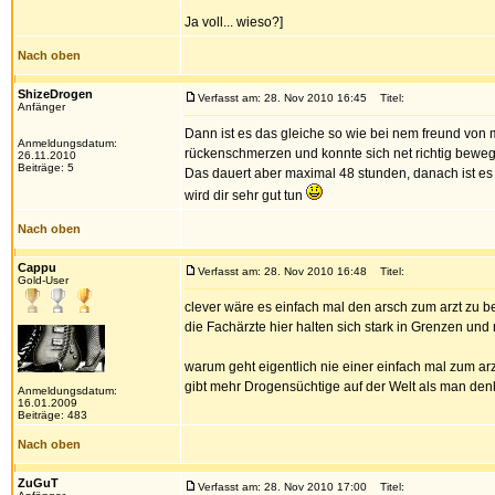
Ja voll... wieso?]
Nach oben
ShizeDrogen
Verfasst am: 28. Nov 2010 16:45
Titel:
Anfänger
Dann ist es das gleiche so wie bei nem freund von m
Anmeldungsdatum:
rückenschmerzen und konnte sich net richtig beweg
26.11.2010
Beiträge: 5
Das dauert aber maximal 48 stunden, danach ist es 
wird dir sehr gut tun
Nach oben
Cappu
Verfasst am: 28. Nov 2010 16:48
Titel:
Gold-User
clever wäre es einfach mal den arsch zum arzt zu 
die Fachärzte hier halten sich stark in Grenzen und 
warum geht eigentlich nie einer einfach mal zum arz
gibt mehr Drogensüchtige auf der Welt als man denk
Anmeldungsdatum:
16.01.2009
Beiträge: 483
Nach oben
ZuGuT
Verfasst am: 28. Nov 2010 17:00
Titel: