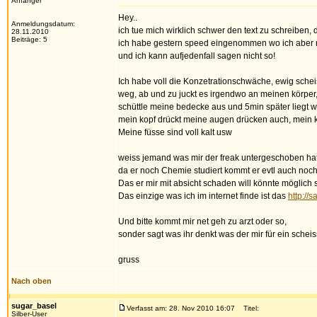
Anfänger
Hey..
Anmeldungsdatum:
ich tue mich wirklich schwer den text zu schreiben,
28.11.2010
Beiträge: 5
ich habe gestern speed eingenommen wo ich aber ni
und ich kann aufjedenfall sagen nicht so!
Ich habe voll die Konzetrationschwäche, ewig sch
weg, ab und zu juckt es irgendwo an meinen körpe
schüttle meine bedecke aus und 5min später liegt w
mein kopf drückt meine augen drücken auch, mein ko
Meine füsse sind voll kalt usw
weiss jemand was mir der freak untergeschoben hat
da er noch Chemie studiert kommt er evtl auch noch
Das er mir mit absicht schaden will könnte möglich 
Das einzige was ich im internet finde ist das
http:/
Und bitte kommt mir net geh zu arzt oder so,
sonder sagt was ihr denkt was der mir für ein schei
gruss
Nach oben
sugar_basel
Verfasst am: 28. Nov 2010 16:07
Titel:
Silber-User