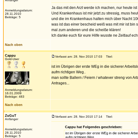
Anfänger
Ja das mit den Arzt werde ich machen, nur heute is
Anmeldungsdatum:
Und Krankenhaus ist mir jetzt zu stressig, muss heu
28.11.2010
Beiträge: 5
und die im Krankenhaus halten mich über Nacht 100%
was ist das einer bescheid weiß was mit mir ist bin 
mal zum anderen und die scheiße klären!
Ich danke euch für eure Hilfe wusste ne Zeitlauf ech
Nach oben
Cappu
Verfasst am: 28. Nov 2010 17:03
Titel:
Gold-User
ist im Übrigen der erste WEg in die sicherer Arbeitsl
aufm richtigen Weg..
man sollte Ballern / Feiern / whatever streng von A
Antrages...
Anmeldungsdatum:
16.01.2009
Beiträge: 483
Nach oben
ZuGuT
Verfasst am: 28. Nov 2010 17:14
Titel:
Anfänger
Cappu hat Folgendes geschrieben:
Anmeldungsdatum:
28.11.2010
ist im Übrigen der erste WEg in die sicherer Arbe
Beiträge: 5
aufm richtigen Weg..