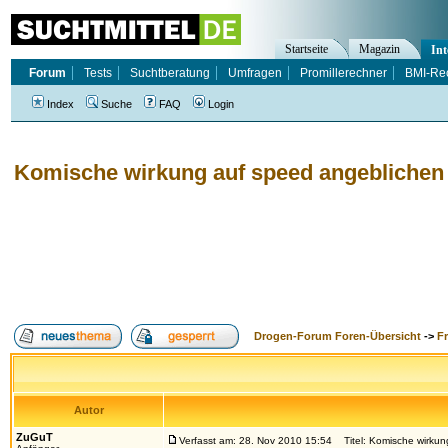
Startseite
Magazin
Int
Forum
Tests
Suchtberatung
Umfragen
Promillerechner
BMI-Re
Index
Suche
FAQ
Login
Komische wirkung auf speed angeblichen
Drogen-Forum Foren-Übersicht
->
F
Autor
ZuGuT
Verfasst am: 28. Nov 2010 15:54
Titel: Komische wirkun