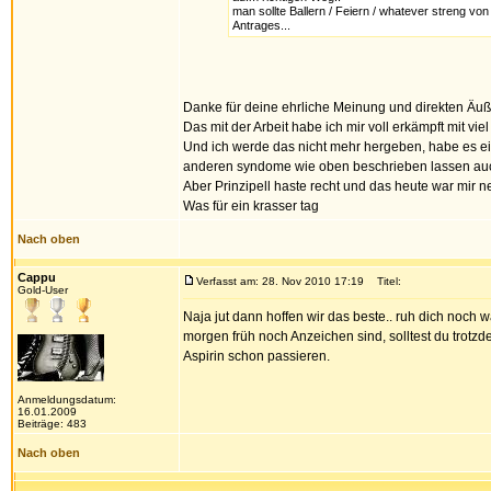
man sollte Ballern / Feiern / whatever streng vo
Antrages...
Danke für deine ehrliche Meinung und direkten Äu
Das mit der Arbeit habe ich mir voll erkämpft mit vie
Und ich werde das nicht mehr hergeben, habe es ein 
anderen syndome wie oben beschrieben lassen auch
Aber Prinzipell haste recht und das heute war mir 
Was für ein krasser tag
Nach oben
Cappu
Verfasst am: 28. Nov 2010 17:19
Titel:
Gold-User
Naja jut dann hoffen wir das beste.. ruh dich noch 
morgen früh noch Anzeichen sind, solltest du trotz
Aspirin schon passieren.
Anmeldungsdatum:
16.01.2009
Beiträge: 483
Nach oben