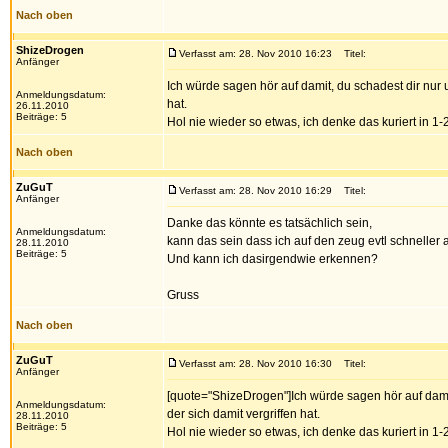
Nach oben
ShizeDrogen
Verfasst am: 28. Nov 2010 16:23
Titel:
Anfänger
Ich würde sagen hör auf damit, du schadest dir nur 
Anmeldungsdatum:
hat.
26.11.2010
Beiträge: 5
Hol nie wieder so etwas, ich denke das kuriert in 
Nach oben
ZuGuT
Verfasst am: 28. Nov 2010 16:29
Titel:
Anfänger
Danke das könnte es tatsächlich sein,
Anmeldungsdatum:
kann das sein dass ich auf den zeug evtl schneller
28.11.2010
Beiträge: 5
Und kann ich dasirgendwie erkennen?
Gruss
Nach oben
ZuGuT
Verfasst am: 28. Nov 2010 16:30
Titel:
Anfänger
[quote="ShizeDrogen"]Ich würde sagen hör auf dami
Anmeldungsdatum:
der sich damit vergriffen hat.
28.11.2010
Beiträge: 5
Hol nie wieder so etwas, ich denke das kuriert in 