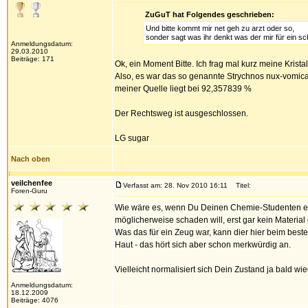
ZuGuT hat Folgendes geschrieben:
Und bitte kommt mir net geh zu arzt oder so,
sonder sagt was ihr denkt was der mir für ein s
Anmeldungsdatum:
29.03.2010
Beiträge: 171
Ok, ein Moment Bitte. Ich frag mal kurz meine Kristal
Also, es war das so genannte Strychnos nux-vomica, 
meiner Quelle liegt bei 92,357839 %
Der Rechtsweg ist ausgeschlossen.
LG sugar
Nach oben
veilchenfee
Verfasst am: 28. Nov 2010 16:11
Titel:
Foren-Guru
Wie wäre es, wenn Du Deinen Chemie-Studenten ein
möglicherweise schaden will, erst gar kein Material 
Was das für ein Zeug war, kann dier hier beim beste
Haut - das hört sich aber schon merkwürdig an.
Vielleicht normalisiert sich Dein Zustand ja bald wi
Anmeldungsdatum:
18.12.2009
Beiträge: 4076