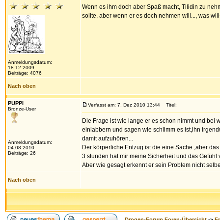
Wenn es ihm doch aber Spaß macht, Tilidin zu nehm
sollte, aber wenn er es doch nehmen will..., was w
Anmeldungsdatum:
18.12.2009
Beiträge: 4076
Nach oben
PUPPI
Verfasst am: 7. Dez 2010 13:44
Titel:
Bronze-User
Die Frage ist wie lange er es schon nimmt und bei wel
einlabbern und sagen wie schlimm es ist,ihn irgendw
damit aufzuhören...
Anmeldungsdatum:
Der körperliche Entzug ist die eine Sache ,aber da
04.08.2010
Beiträge: 26
3 stunden hat mir meine Sicherheit und das Gefühl 
Aber wie gesagt erkennt er sein Problem nicht sel
Nach oben
Drogen-Forum Foren-Übersicht
->
F