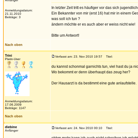
Anfänger
In letzter Zeit tritt es häufiger vor das sich jugen
Anmeldungsdatum:
Ein Bekannter von mir (erst 16) hat mir in einem G
21.11.2010
Beiträge: 3
was soll ich tun ?
ändern möchte er es auch aber er weiss nicht wie!
Bitte um Antwort!
Nach oben
Trini
Verfasst am: 23. Nov 2010 19:57
Titel:
Platin-User
du kannst schonmal garnichts tun, viel hast du ja ni
Wo bekommt er denn überhaupt das zeug her?
Der Hausarzt is da bestimmt eine gute anlaufstelle.
Anmeldungsdatum:
17.06.2009
Beiträge: 1147
Nach oben
diebine
Verfasst am: 24. Nov 2010 00:10
Titel:
Anfänger