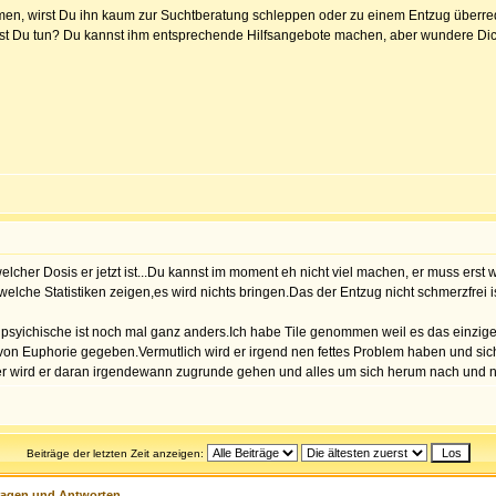
en, wirst Du ihn kaum zur Suchtberatung schleppen oder zu einem Entzug überrede
illst Du tun? Du kannst ihm entsprechende Hilfsangebote machen, aber wundere Dich
cher Dosis er jetzt ist...Du kannst im moment eh nicht viel machen, er muss erst wirkl
elche Statistiken zeigen,es wird nichts bringen.Das der Entzug nicht schmerzfrei is
s psyichische ist noch mal ganz anders.Ich habe Tile genommen weil es das einzig
von Euphorie gegeben.Vermutlich wird er irgend nen fettes Problem haben und sich
ber wird er daran irgendewann zugrunde gehen und alles um sich herum nach und na
Beiträge der letzten Zeit anzeigen:
ragen und Antworten