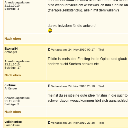
ehhm mehr kann ich auch nicht schreiben ich möcht
Anmeldungsdatum:
bitte wenn ihr vielleicht wisst was ich ihm für hilfe a
21.11.2010
Beiträge: 3
(therapie,selbstentzug, allein mit dem willen?)
danke trotzdem für die antwort!
Nach oben
Baxter84
Verfasst am: 24. Nov 2010 00:17
Titel:
Anfänger
Tilidin ist meist der Einstieg in die Opiate und g
Anmeldungsdatum:
andere sucht Sachen benzos etc.
23.11.2010
Beiträge: 17
Nach oben
diebine
Verfasst am: 24. Nov 2010 23:19
Titel:
Anfänger
meinst du es ist eine gute idee mit ihm in die sucht
Anmeldungsdatum:
schwer davon wegzukommen hört sich ganz schlech
21.11.2010
Beiträge: 3
Nach oben
veilchenfee
Verfasst am: 24. Nov 2010 23:36
Titel:
Foren-Guru