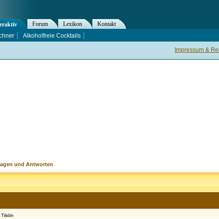
Forum
Lexikon
Kontakt
eraktiv
chner
Alkoholfreie Cocktails
Impressum & Rec
ragen und Antworten
Nachricht
ilidin