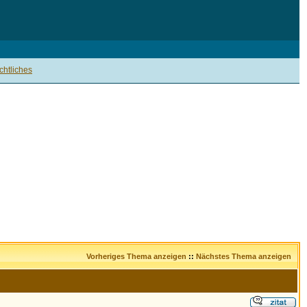
htliches
Vorheriges Thema anzeigen
::
Nächstes Thema anzeigen