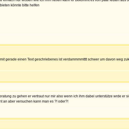
e einfach nur wissen wie ich ihm helfen kann er bekommt es von paar leuten aus s
nbieten könnte bitte helfen
laub mit gerade einen Text geschriebenes ist verdammmmtttt schwer um davon weg z
beratung zu gehen er vertraut nur mir also wenn ich ihm dabei unterstütze wrde er s
t an aber versuchen kann man es ?! oder?!