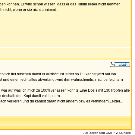
n können. Er wird schon wissen, dass er das Tilidin lieber nicht nehmen
 nicht, wenn er sie nicht annimmt.
ich tief rutschen damit er auffhört, ist leider so.Du kannst jetzt auf ihn
t und einem echt alles abverlangt wird ihm wahrscheinlich nicht erleichtern
e war auf was ich mich zu 100%verlassen konnte.Eine Dosis mit 130Tropfen alle
 deshalb den Kopf damit voll ballern.
ch verlieren und du kannst daran nicht ändern bzw es verhindern.Leider...
Alle Zeiten sind GMT + 2 Stunden