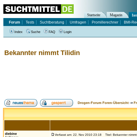
Startseite
Magazin
Int
Forum
Tests
Suchtberatung
Umfragen
Promillerechner
BMI-Re
Index
Suche
FAQ
Login
Bekannter nimmt Tilidin
Drogen-Forum Foren-Übersicht
->
F
Autor
diebine
Verfasst am: 22. Nov 2010 23:18
Titel: Bekannter nimmt T