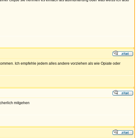
einer clique sie nehmen es einfach als aufmunterung oder was weiss ich also
ukommen. Ich empfehle jedem alles andere vorziehen als wie Opiate oder
icherlich mitgehen