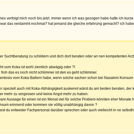
es verfolgt mich noch bis jetzt. immer wenn ich was gezogen habe hatte ich kurz
s war das verdammt nochmal? hat jemand die gleiche erfahrung gemacht? ich hab
r Suchtberatung zu schildern und dich dort beraten oder an nen kompetenten Arzt w
icht vom Koka ist wohl ziemlich abwägig oder ?!
roh das es noch nicht schlimmer ist den es geht schlimmer.
erdosis vom Koka-Ballern habe, wenn solche sachen schon bei Nasalem Konsum bei 
ten speziell auch mit Koka-Abhängigkeit auskennt wärst du am besten beraten, der
mer mehr zu vergessen und keine Angst mehr zu haben.
re Aussage für einen ist ein Monat viel für solche Problem könnten eher Monate hil
nsum erinnerst oder kommen sie völlig unabhängig davon ?
solltest du entweder Fachpersonal darüber sprechen oder auch vielleicht in ne sel