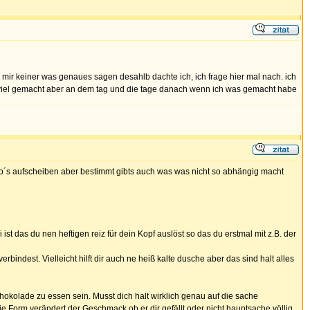
ir keiner was genaues sagen desahlb dachte ich, ich frage hier mal nach. ich
ch viel gemacht aber an dem tag und die tage danach wenn ich was gemacht habe
enzo´s aufscheiben aber bestimmt gibts auch was was nicht so abhängig macht
ist das du nen heftigen reiz für dein Kopf auslöst so das du erstmal mit z.B. der
indest. Vielleicht hilft dir auch ne heiß kalte dusche aber das sind halt alles
okolade zu essen sein. Musst dich halt wirklich genau auf die sache
e Form verändert der Geschmack ob er dir gefällt oder nicht hauptsache völlig