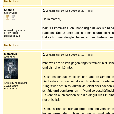
Nach oben
Shanna
Verfasst am: 10. Dez 2010 16:29
Titel:
Silber-User
Hallo marcel,
nein sie kommen auch unabhängig davon. ich habe s
Anmeldungsdatum:
habe das über 3 jahre täglich gemacht und plötzli
08.12.2010
Beiträge: 125
hatte ich immer die gleiche angst. dann habe ich es 
Nach oben
marcelSB
Verfasst am: 10. Dez 2010 17:19
Titel:
Anfänger
mhh was am besten gegen Angst "erstmal" hilft ist h
und dir helfen könnte.
Du kannst dir auch vielleicht paar andere Strategi
Denke da an so sachen die auch leute mit Borderline
Anmeldungsdatum:
10.12.2010
Klingt zwar echt bissl dumm vielleicht aber sachen w
Beiträge: 4
schärfe und dem brennen im Mund so beschäftigt bis
Es können auch sachen sein die dir gut tun z.B. einf
nur beispiele!
Du musst paar sachen ausprobieren und versuchen d
konzentrieren also nicht einfach nur in mund nehme