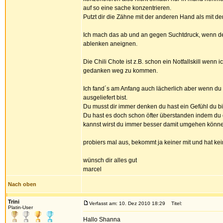
auf so eine sache konzentrieren.
Putzt dir die Zähne mit der anderen Hand als mit de
Ich mach das ab und an gegen Suchtdruck, wenn der 
ablenken aneignen.
Die Chili Chote ist z.B. schon ein Notfallskill wen
gedanken weg zu kommen.
Ich fand´s am Anfang auch lächerlich aber wenn du 
ausgeliefert bist.
Du musst dir immer denken du hast ein Gefühl du bis
Du hast es doch schon öfter überstanden indem du e
kannst wirst du immer besser damit umgehen könn
probiers mal aus, bekommt ja keiner mit und hat ke
wünsch dir alles gut
marcel
Nach oben
Trini
Verfasst am: 10. Dez 2010 18:29
Titel:
Platin-User
Hallo Shanna