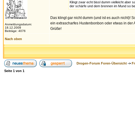
Klingt zwar echt bissl dumm vielleicht aber s
der schärfe und dem brennen im Mund so besc
Das klingt gar nicht dumm (und ist es auch nicht)! S
ein extrascharfes Hustenbonbon oder etwas in der Art
Anmeldungsdatum:
18.12.2009
Grüße!
Beiträge: 4076
Nach oben
Drogen-Forum Foren-Übersicht
->
F
Seite
1
von
1