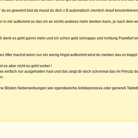
r du es gewohnt bist da musst du dich z.B automatisch ziemlich drauf konzentrieren
in mir aufkommt so das ich an nichts anderes mehr denken kann, je nach dem wie s
n ich denk es geht garnix mehr und ich schon geld schnappe und richtung Frankfurt w
es öfter machst wenn nur ein wenig Angst aufkommt wirst du merken das es klappt u
t es aber nicht es geht vorbei !
s einfach nur ausgehalten hast und das zeigt dir doch schonmal das im Prinzip do
en.
ine Blöden Nebenwirkungen wie irgendwelche Antidepressiva oder generell Tablett