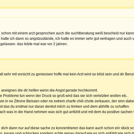
chon mit einem arzt gesprochen auch die suchtberatung weiß bescheid nur kann m
ch hatte ich dann so angstzustände, ich hatte es immer sehr gut vertragen und au
gelassen. das letzte mal war vor 2 jahren.
alt sehr mit vorsicht zu geniessen hoffe mal kein Arzt wird so blöd sein und dir B
en aneignen die dir helfen wenn die Angst gerade hochkommt.
 Probleme tun wenn der Druck so groß wird das sie sich verletzten wollen etc..
ie in ne Zitrone Beissen oder ne extrem charfe chili-chote zerkauen, der sinn dabei 
t das du erstmal nur daran denkst milch zu trinken und dem abhilfe zu schaffen.
ach was in die Hand nehmen was sich gut anfühlt und mit dem du positive sachen verb
ich dann nur auf diese sache zu konzentrieren das kann auch schon ein stück sch
n, kauen und schlucken sondern achte genau darauf wie es sich anfühlt wie sich di