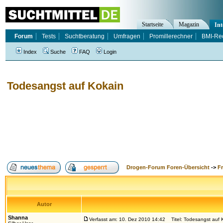
Startseite
Magazin
Int
Forum
Tests
Suchtberatung
Umfragen
Promillerechner
BMI-Re
Index
Suche
FAQ
Login
Todesangst auf Kokain
Drogen-Forum Foren-Übersicht
->
F
Autor
Shanna
Verfasst am: 10. Dez 2010 14:42
Titel: Todesangst auf 