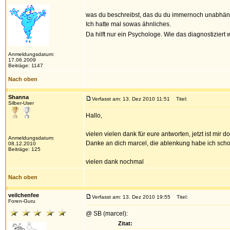
was du beschreibst, das du du immernoch unabhän
Ich hatte mal sowas ähnliches.
Da hilft nur ein Psychologe. Wie das diagnostiziert
Anmeldungsdatum:
17.06.2009
Beiträge: 1147
Nach oben
Shanna
Verfasst am: 13. Dez 2010 11:51
Titel:
Silber-User
Hallo,
vielen vielen dank für eure antworten, jetzt ist mir
Anmeldungsdatum:
Danke an dich marcel, die ablenkung habe ich schon 
08.12.2010
Beiträge: 125
vielen dank nochmal
Nach oben
veilchenfee
Verfasst am: 13. Dez 2010 19:55
Titel:
Foren-Guru
@ SB (marcel):
Zitat: