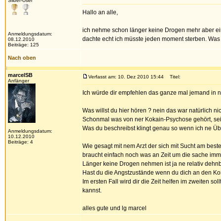
Silber-User
Hallo an alle,
ich nehme schon länger keine Drogen mehr aber ein
Anmeldungsdatum:
dachte echt ich müsste jeden moment sterben. Wa
08.12.2010
Beiträge: 125
Nach oben
marcelSB
Verfasst am: 10. Dez 2010 15:44
Titel:
Anfänger
Ich würde dir empfehlen das ganze mal jemand in ne
Was willst du hier hören ? nein das war natürlich n
Schonmal was von ner Kokain-Psychose gehört, sei f
Was du beschreibst klingt genau so wenn ich ne Üb
Anmeldungsdatum:
10.12.2010
Beiträge: 4
Wie gesagt mit nem Arzt der sich mit Sucht am bes
braucht einfach noch was an Zeit um die sache im
Länger keine Drogen nehmen ist ja ne relativ dehnba
Hast du die Angstzustände wenn du dich an den Ko
Im ersten Fall wird dir die Zeit helfen im zweiten 
kannst.
alles gute und lg marcel