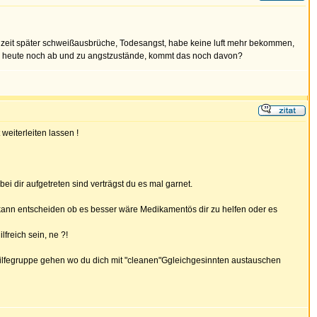
e zeit später schweißausbrüche, Todesangst, habe keine luft mehr bekommen,
e heute noch ab und zu angstzustände, kommt das noch davon?
eiterleiten lassen !
dir aufgetreten sind verträgst du es mal garnet.
 kann entscheiden ob es besser wäre Medikamentös dir zu helfen oder es
freich sein, ne ?!
bsthilfegruppe gehen wo du dich mit "cleanen"Ggleichgesinnten austauschen