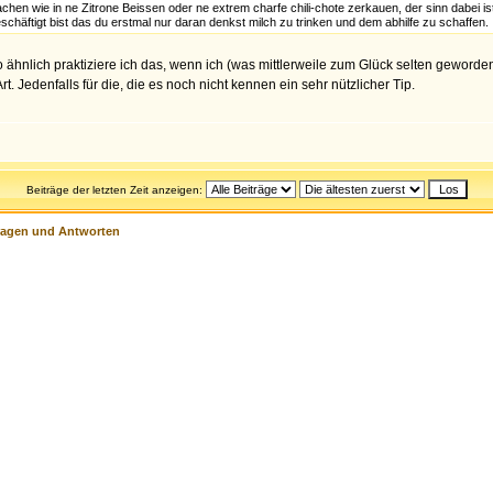
achen wie in ne Zitrone Beissen oder ne extrem charfe chili-chote zerkauen, der sinn dabei ist
häftigt bist das du erstmal nur daran denkst milch zu trinken und dem abhilfe zu schaffen.
o ähnlich praktiziere ich das, wenn ich (was mittlerweile zum Glück selten geworden i
. Jedenfalls für die, die es noch nicht kennen ein sehr nützlicher Tip.
Beiträge der letzten Zeit anzeigen:
ragen und Antworten