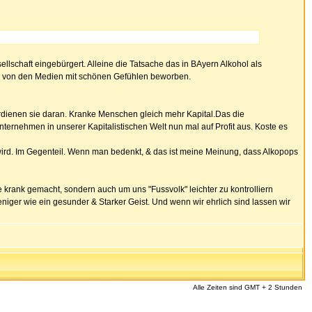
ellschaft eingebürgert. Alleine die Tatsache das in BAyern Alkohol als
sehr von den Medien mit schönen Gefühlen beworben.
rdienen sie daran. Kranke Menschen gleich mehr Kapital.Das die
nternehmen in unserer Kapitalistischen Welt nun mal auf Profit aus. Koste es
wird. Im Gegenteil. Wenn man bedenkt, & das ist meine Meinung, dass Alkopops
 krank gemacht, sondern auch um uns "Fussvolk" leichter zu kontrolliern
ger wie ein gesunder & Starker Geist. Und wenn wir ehrlich sind lassen wir
Alle Zeiten sind GMT + 2 Stunden