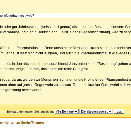
hol oft verharmlost wird?
te oder gar Jahrhunderte (weiss nihct genau) als kultureller Bestandteil unsere Ges
die verhamlosung hier in Deutschland. Es ist leider zu gesellschfstfähig, wird zu 
.
 ist freut die Pharmaindustrie. Denn umso mehr Menschen krank sind umso mehr ve
 Lande ist lässt sich nicht leugnen, und auch die Pharmaindustrie ist wie jedes U
k das es in den nächsten (meineserachtens) Jahrzenten keine "Besserung" geben 
en sind, zeigt auch hier, das es um die reine Gier geht.
ogar daran, werden wir Menschen nicht nur für die Profitgier der Pharmaindustrie
men ohne auf grosse Gegenwehr zu stossen. Denn ein kranker Geist wehrt sich weni
 uns grossartig beschweren.
Beiträge der letzten Zeit anzeigen:
achrichten zu Sucht-Themen