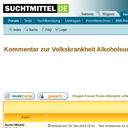
Startseite
Magazin
Int
Forum
Tests
Suchtberatung
Umfragen
Promillerechner
BMI-Re
Index
Suche
FAQ
Login
Kommentar zur Volkskrankheit Alkoholsu
Drogen-Forum Foren-Übersicht
->
N
Autor
Sucht-Michel
Verfasst am: 18. Dez 2010 15:41
Titel: Kommentar zur Vo