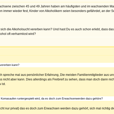
achsene zwischen 45 und 49 Jahren haben am häufigsten und im wachsenden Maße
rten immer wieder fest, Kinder von Alkoholikern seien besonders gefährdet, an der S
ich die Alkoholsucht vererben kann? Und hast Du es auch schon erlebt, dass da
kohol oft verharmlost wird?
 vererben kann?
 Ich spreche mal aus persönlicher Erfahrung, Die meisten Familienmitglieder aus u
ss nicht aber kann. Dies allerdings als Freibreif zu sehen, dass man doch dann nicht
 ist.
s Komasaufen runtergespielt wird, da es doch zum Erwachsenwerden dazu gehöre?
cht nur privat) das es doch zum Erwachsen werden dazu gehört, sich mal richtig 