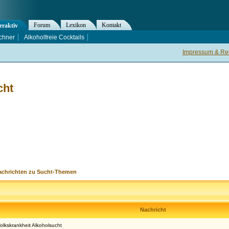
Forum
Lexikon
Kontakt
eraktiv
chner
Alkoholfreie Cocktails
Impressum & Rec
cht
achrichten zu Sucht-Themen
Nachricht
lkskrankheit Alkoholsucht