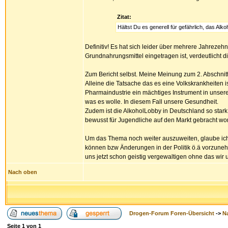
Zitat:
Hältst Du es generell für gefährlich, das Alko
Definitiv! Es hat sich leider über mehrere Jahrezehn
Grundnahrungsmittel eingetragen ist, verdeutlicht 
Zum Bericht selbst. Meine Meinung zum 2. Abschnitt
Alleine die Tatsache das es eine Volkskrankheiten
Pharmaindustrie ein mächtiges Instrument in unserem
was es wolle. In diesem Fall unsere Gesundheit.
Zudem ist die AlkoholLobby in Deutschland so star
bewusst für Jugendliche auf den Markt gebracht word
Um das Thema noch weiter auszuweiten, glaube ich s
können bzw Änderungen in der Politik ö.ä vorzuneh
uns jetzt schon geistig vergewaltigen ohne das wir
Nach oben
Drogen-Forum Foren-Übersicht
->
N
Seite
1
von
1