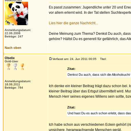
Maskottchen
Es passt zusammen: Jugendliche unter 20 und Erw
vor allem erlernt wird. In der Tat stellen Suchtexpe
Lies hier die ganze Nachricht...
Anmeldungsdatum:
22.06.2008
Deine Meinung zum Thema? Denkst Du auch, dass s
Beiträge: 247
gehöre? Hältst Du es generell für gefährlich, das Al
Nach oben
Obelix
Verfasst am: 24. Jun 2011 00:05
Titel:
Gold-User
Zitat:
Denkst Du auch, dass sich die Alkoholsucht
Anmeldungsdatum:
18.06.2011
Ich denke ein kleiner Beitrag trägt dazu schon bei.
Beiträge: 784
kleiner Beitrag über das Erbgut übermittelt wird. Mu
Mensch Herr seines eigenes Willens sein sollte, bzw
Zitat:
Und hast Du es auch schon erlebt, dass da
Ich habe schon aus verschiedenen Ecken gehört (ni
unsichere, heranwachsende Menschen gerät.