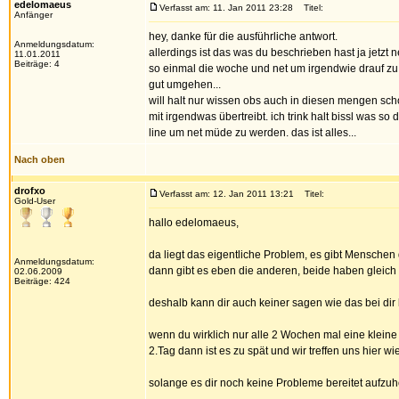
edelomaeus
Verfasst am: 11. Jan 2011 23:28
Titel:
Anfänger
hey, danke für die ausführliche antwort.
Anmeldungsdatum:
allerdings ist das was du beschrieben hast ja jetzt
11.01.2011
Beiträge: 4
so einmal die woche und net um irgendwie drauf zu
gut umgehen...
will halt nur wissen obs auch in diesen mengen sch
mit irgendwas übertreibt. ich trink halt bissl was 
line um net müde zu werden. das ist alles...
Nach oben
drofxo
Verfasst am: 12. Jan 2011 13:21
Titel:
Gold-User
hallo edelomaeus,
da liegt das eigentliche Problem, es gibt Mensche
Anmeldungsdatum:
dann gibt es eben die anderen, beide haben gleic
02.06.2009
Beiträge: 424
deshalb kann dir auch keiner sagen wie das bei dir l
wenn du wirklich nur alle 2 Wochen mal eine kleine
2.Tag dann ist es zu spät und wir treffen uns hier wie
solange es dir noch keine Probleme bereitet aufzu