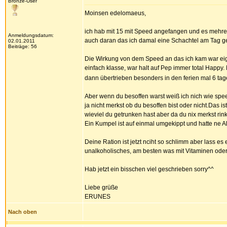
Bronze-User
Moinsen edelomaeus,
ich hab mit 15 mit Speed angefangen und es mehrere
Anmeldungsdatum:
auch daran das ich damal eine Schachtel am Tag g
02.01.2011
Beiträge: 56
Die Wirkung von dem Speed an das ich kam war eigent
einfach klasse, war halt auf Pep immer total Happy. 
dann übertrieben besonders in den ferien mal 6 ta
Aber wenn du besoffen warst weiß ich nich wie spee
ja nicht merkst ob du besoffen bist oder nicht.Das 
wieviel du getrunken hast aber da du nix merkst rink
Ein Kumpel ist auf einmal umgekippt und hatte ne Al
Deine Ration ist jetzt nciht so schlimm aber lass e
unalkoholisches, am besten was mit Vitaminen oder 
Hab jetzt ein bisschen viel geschrieben sorry^^
Liebe grüße
ERUNES
Nach oben