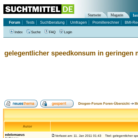
Startseite
Magazin
Int
Forum
Tests
Suchtberatung
Umfragen
Promillerechner
BMI-Re
Index
Suche
FAQ
Login
gelegentlicher speedkonsum in geringen
Drogen-Forum Foren-Übersicht
->
Il
Autor
edelomaeus
Verfasst am: 11. Jan 2011 01:43
Titel: gelegentlicher s