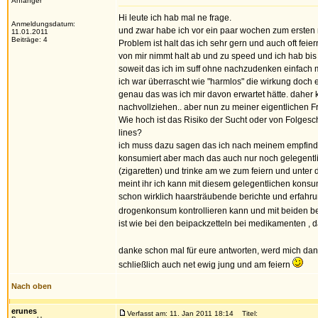
Anfänger
Hi leute ich hab mal ne frage.
Anmeldungsdatum:
und zwar habe ich vor ein paar wochen zum ersten
11.01.2011
Beiträge: 4
Problem ist halt das ich sehr gern und auch oft fei
von mir nimmt halt ab und zu speed und ich hab bis
soweit das ich im suff ohne nachzudenken einfach 
ich war überrascht wie "harmlos" die wirkung doch ei
genau das was ich mir davon erwartet hätte. daher 
nachvollziehen.. aber nun zu meiner eigentlichen F
Wie hoch ist das Risiko der Sucht oder von Folges
lines?
ich muss dazu sagen das ich nach meinem empfinde
konsumiert aber mach das auch nur noch gelegentl
(zigaretten) und trinke am we zum feiern und unter 
meint ihr ich kann mit diesem gelegentlichen konsu
schon wirklich haarsträubende berichte und erfahru
drogenkonsum kontrollieren kann und mit beiden bein
ist wie bei den beipackzetteln bei medikamenten , das
danke schon mal für eure antworten, werd mich dan
schließlich auch net ewig jung und am feiern
Nach oben
erunes
Verfasst am: 11. Jan 2011 18:14
Titel: