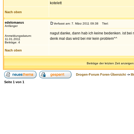
kotelett
Nach oben
edelomaeus
Verfasst am: 7. März 2011 09:38
Titel:
Anfänger
nagut danke, dann hab ich keine bedenken. ist bei 
Anmeldungsdatum:
denk mal das wird bei mir kein problem^^
11.01.2011
Beiträge: 4
Nach oben
Beiträge der letzten Zeit anzeigen
Drogen-Forum Foren-Übersicht
->
Il
Seite
1
von
1