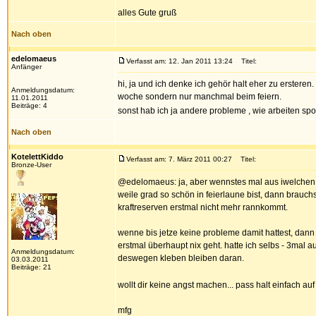
alles Gute gruß
Nach oben
edelomaeus
Verfasst am: 12. Jan 2011 13:24
Titel:
Anfänger
hi, ja und ich denke ich gehör halt eher zu ersteren
Anmeldungsdatum:
woche sondern nur manchmal beim feiern.
11.01.2011
Beiträge: 4
sonst hab ich ja andere probleme , wie arbeiten spor
Nach oben
KotelettKiddo
Verfasst am: 7. März 2011 00:27
Titel:
Bronze-User
@edelomaeus: ja, aber wennstes mal aus iwelchen g
weile grad so schön in feierlaune bist, dann brau
kraftreserven erstmal nicht mehr rannkommt.
wenne bis jetze keine probleme damit hattest, dann
erstmal überhaupt nix geht. hatte ich selbs - 3mal 
Anmeldungsdatum:
deswegen kleben bleiben daran.
03.03.2011
Beiträge: 21
wollt dir keine angst machen... pass halt einfach a
mfg