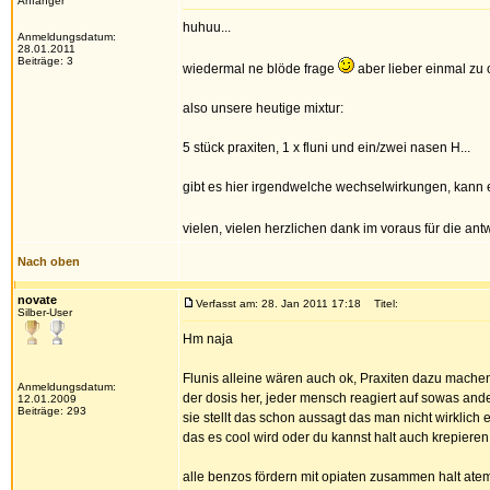
Anfänger
huhuu...
Anmeldungsdatum:
28.01.2011
Beiträge: 3
wiedermal ne blöde frage
aber lieber einmal zu 
also unsere heutige mixtur:
5 stück praxiten, 1 x fluni und ein/zwei nasen H...
gibt es hier irgendwelche wechselwirkungen, kann 
vielen, vielen herzlichen dank im voraus für die an
Nach oben
novate
Verfasst am: 28. Jan 2011 17:18
Titel:
Silber-User
Hm naja
Flunis alleine wären auch ok, Praxiten dazu machen 
Anmeldungsdatum:
der dosis her, jeder mensch reagiert auf sowas and
12.01.2009
Beiträge: 293
sie stellt das schon aussagt das man nicht wirklich 
das es cool wird oder du kannst halt auch krepieren.
alle benzos fördern mit opiaten zusammen halt atem