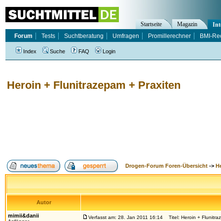
Startseite
Magazin
Int
Forum
Tests
Suchtberatung
Umfragen
Promillerechner
BMI-Re
Index
Suche
FAQ
Login
Heroin + Flunitrazepam + Praxiten
Drogen-Forum Foren-Übersicht
->
H
Autor
mimii&danii
Verfasst am: 28. Jan 2011 16:14
Titel: Heroin + Flunitra