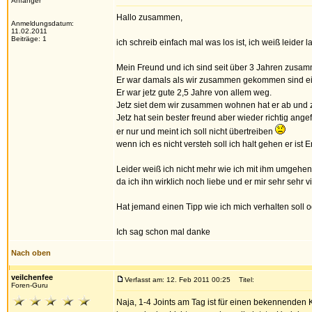
Anfänger
Hallo zusammen,
Anmeldungsdatum:
11.02.2011
Beiträge: 1
ich schreib einfach mal was los ist, ich weiß leider
Mein Freund und ich sind seit über 3 Jahren zus
Er war damals als wir zusammen gekommen sind ein r
Er war jetz gute 2,5 Jahre von allem weg.
Jetz siet dem wir zusammen wohnen hat er ab und zu 
Jetz hat sein bester freund aber wieder richtig ange
er nur und meint ich soll nicht übertreiben
wenn ich es nicht versteh soll ich halt gehen er ist
Leider weiß ich nicht mehr wie ich mit ihm umgehen 
da ich ihn wirklich noch liebe und er mir sehr sehr v
Hat jemand einen Tipp wie ich mich verhalten soll o
Ich sag schon mal danke
Nach oben
veilchenfee
Verfasst am: 12. Feb 2011 00:25
Titel:
Foren-Guru
Naja, 1-4 Joints am Tag ist für einen bekennenden 