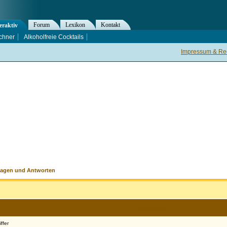
Forum
Lexikon
Kontakt
eraktiv
chner
Alkoholfreie Cocktails
Impressum & Rec
ragen und Antworten
Nachricht
ffer