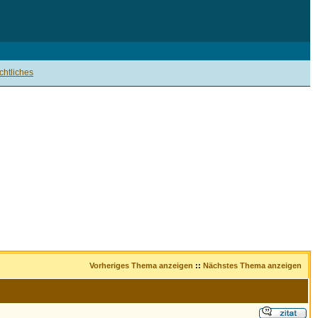
htliches
Vorheriges Thema anzeigen
::
Nächstes Thema anzeigen