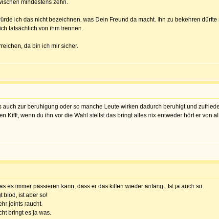
zwischen mindestens zehn.
 würde ich das nicht bezeichnen, was Dein Freund da macht. Ihn zu bekehren dürfte
h tatsächlich von ihm trennen.
reichen, da bin ich mir sicher.
er das auch zur beruhigung oder so manche Leute wirken dadurch beruhigt und zufri
Kifft, wenn du ihn vor die Wahl stellst das bringt alles nix entweder hört er von al
das es immer passieren kann, dass er das kiffen wieder anfängt. Ist ja auch so.
 blöd, ist aber so!
hr joints raucht.
ht bringt es ja was.