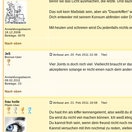
bevor sie das Licht ausmachen, die letzte. Und da
Das soll kein Maßstab sein, aber als "Dauerkiffen"
Dich entweder mit seinem Konsum abfinden oder Dic
Mit heulen und schreien wirst Du jedenfalls nichts er
Anmeldungsdatum:
18.12.2009
Beiträge: 4076
Nach oben
JeS
Verfasst am: 20. Feb 2011 22:36
Titel:
Bronze-User
Vier Joints is doch nich viel. Vielleicht braucht 
akzeptieren solange er nicht einen nach dem anderen 
Anmeldungsdatum:
09.02.2011
Beiträge: 23
Nach oben
frau holle
Verfasst am: 21. Feb 2011 16:08
Titel:
Platin-User
Du hast ihn als kiffer kennengelernt, also weißt du 
Da wirst du nicht viel machen können. Ich weiß klingt
Du kannst froh sein, wenn dein freund nicht noch me
Kannst versuchen mit ihm nochmal zu reden, vielleic