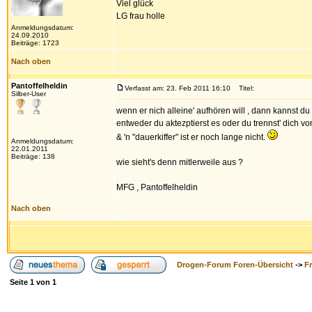
Viel glück
LG frau holle
Anmeldungsdatum:
24.09.2010
Beiträge: 1723
Nach oben
Pantoffelheldin
Verfasst am: 23. Feb 2011 16:10
Titel:
Silber-User
wenn er nich alleine' aufhören will , dann kannst du
entweder du aktezptierst es oder du trennst' dich vo
& 'n "dauerkiffer" ist er noch lange nicht.
Anmeldungsdatum:
22.01.2011
Beiträge: 138
wie sieht's denn mitlerweile aus ?
MFG , Pantoffelheldin
Nach oben
Drogen-Forum Foren-Übersicht
->
F
Seite
1
von
1