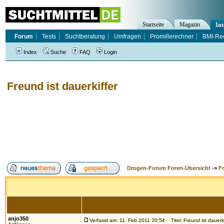
Startseite
Magazin
Int
Forum
Tests
Suchtberatung
Umfragen
Promillerechner
BMI-Re
Index
Suche
FAQ
Login
Freund ist dauerkiffer
Drogen-Forum Foren-Übersicht
->
F
Autor
anjo350
Verfasst am: 11. Feb 2011 20:54
Titel: Freund ist dauerki