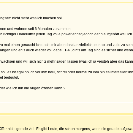
 langsam nicht mehr was ich machen soll...
ammen und wohnen seit 6 Monaten zusammen.
ichtiger Dauerkiffer jeden Tag volle power er hat jedoch dann aufgehört weil ich 
mal einen geraucht ich dacht mir aber das das vielleicht nur ab und zu is zu sein
fangen und er is auch wieder voll dabei. 1-4 Joints am Tag sind es sicher und wenn 
 Erwachsen und will sich nichts mehr sagen lassen (was ich ja versteh aber das kan
soll es ist egal ob ich vor ihm heul, schrei oder normal zu ihm bin es interesiiert
iel bedeutet.
der wie ich ihn die Augen öffenen kann ?
Kiffer nicht gerade viel. Es gibt Leute, die schon morgens, wenn sie gerade aufge