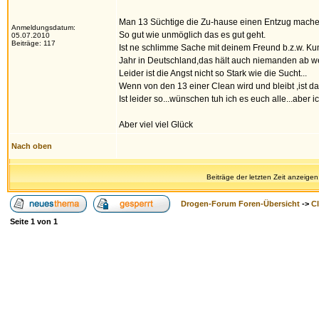
Man 13 Süchtige die Zu-hause einen Entzug mache
Anmeldungsdatum:
So gut wie unmöglich das es gut geht.
05.07.2010
Beiträge: 117
Ist ne schlimme Sache mit deinem Freund b.z.w. K
Jahr in Deutschland,das hält auch niemanden ab wei
Leider ist die Angst nicht so Stark wie die Sucht...
Wenn von den 13 einer Clean wird und bleibt ,ist das
Ist leider so...wünschen tuh ich es euch alle...aber i
Aber viel viel Glück
Nach oben
Beiträge der letzten Zeit anzeigen
Drogen-Forum Foren-Übersicht
->
Cl
Seite
1
von
1