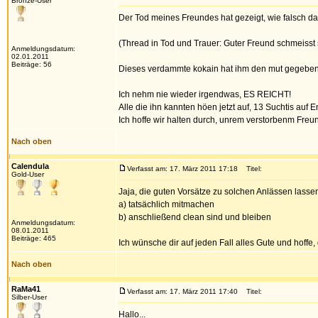
Bronze-User
Der Tod meines Freundes hat gezeigt, wie falsch das 
(Thread in Tod und Trauer: Guter Freund schmeisst 
Anmeldungsdatum:
02.01.2011
Beiträge: 56
Dieses verdammte kokain hat ihm den mut gegeben 
Ich nehm nie wieder irgendwas, ES REICHT!
Alle die ihn kannten höen jetzt auf, 13 Suchtis auf E
Ich hoffe wir halten durch, unrem verstorbenm Freun
Nach oben
Calendula
Verfasst am: 17. März 2011 17:18
Titel:
Gold-User
Jaja, die guten Vorsätze zu solchen Anlässen lassen
a) tatsächlich mitmachen
b) anschließend clean sind und bleiben
Anmeldungsdatum:
08.01.2011
Beiträge: 465
Ich wünsche dir auf jeden Fall alles Gute und hoffe
Nach oben
RaMa41
Verfasst am: 17. März 2011 17:40
Titel:
Silber-User
Hallo...