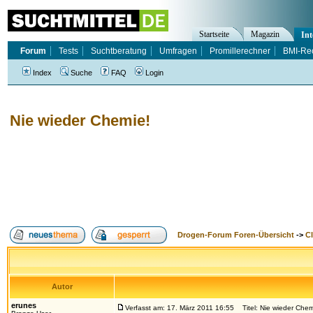
Startseite
Magazin
Int
Forum
Tests
Suchtberatung
Umfragen
Promillerechner
BMI-Re
Index
Suche
FAQ
Login
Nie wieder Chemie!
Drogen-Forum Foren-Übersicht
->
Cl
Autor
erunes
Verfasst am: 17. März 2011 16:55
Titel: Nie wieder Chem