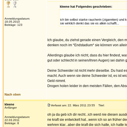
kleene hat Folgendes geschrieben:
Anmeldungsdatum:
ich bin selbst starke raucherin (zigaretten) und 
18.05.2010
sie wirklich denkt das sie es allein schafft...
Beiträge: 123
Ich glaube, du ziehst gerade einen Vergleich, den 
denken noch im *Endstadium* sie können von allein
Allerdings glaube ich nicht, dass du hier findest, w
gut oder schlecht in seinen/ihren Augen) sei dahin ge
Deine Schwester ist nicht mehr dieselbe. Du hast es
macht. Auch wenn sie deine Schwester ist, es ist wic
Geld nimmt.
Drogen holen leider in den meisten Fällen, den A
Nach oben
kleene
Verfasst am: 22. März 2011 23:55
Titel:
Anfänger
oh ja da geb ich dir recht...ich werd nie diesen aus
Anmeldungsdatum:
ne kraft sie entwickelt hat...wenn ich so an früher d
22.03.2011
Beiträge: 8
wehren klar...aber die kraft die sich hatte, ich hatte