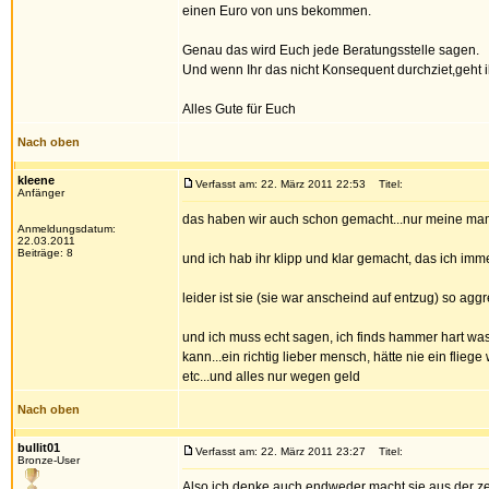
einen Euro von uns bekommen.
Genau das wird Euch jede Beratungsstelle sagen.
Und wenn Ihr das nicht Konsequent durchziet,geht ihr
Alles Gute für Euch
Nach oben
kleene
Verfasst am: 22. März 2011 22:53
Titel:
Anfänger
das haben wir auch schon gemacht...nur meine mama
Anmeldungsdatum:
22.03.2011
Beiträge: 8
und ich hab ihr klipp und klar gemacht, das ich immer
leider ist sie (sie war anscheind auf entzug) so agg
und ich muss echt sagen, ich finds hammer hart 
kann...ein richtig lieber mensch, hätte nie ein fli
etc...und alles nur wegen geld
Nach oben
bullit01
Verfasst am: 22. März 2011 23:27
Titel:
Bronze-User
Also ich denke auch endweder macht sie aus der zeit