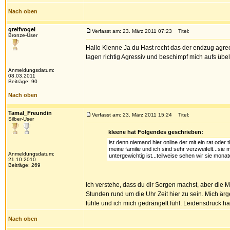
Nach oben
greifvogel
Verfasst am: 23. März 2011 07:23
Titel:
Bronze-User
Hallo Klenne Ja du Hast recht das der endzug agrees
tagen richtig Agressiv und beschimpf mich aufs übel
Anmeldungsdatum:
08.03.2011
Beiträge: 90
Nach oben
Tamal_Freundin
Verfasst am: 23. März 2011 15:24
Titel:
Silber-User
kleene hat Folgendes geschrieben:
ist denn niemand hier online der mit ein rat oder
meine familie und ich sind sehr verzweifelt...sie 
Anmeldungsdatum:
untergewichtig ist...teilweise sehen wir sie monat
21.10.2010
Beiträge: 269
Ich verstehe, dass du dir Sorgen machst, aber die M
Stunden rund um die Uhr Zeit hier zu sein. Mich ä
fühle und ich mich gedrängelt fühl. Leidensdruck h
Nach oben