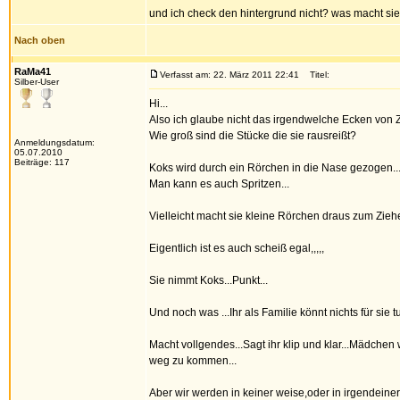
und ich check den hintergrund nicht? was macht si
Nach oben
RaMa41
Verfasst am: 22. März 2011 22:41
Titel:
Silber-User
Hi...
Also ich glaube nicht das irgendwelche Ecken von 
Wie groß sind die Stücke die sie rausreißt?
Anmeldungsdatum:
05.07.2010
Beiträge: 117
Koks wird durch ein Rörchen in die Nase gezogen..
Man kann es auch Spritzen...
Vielleicht macht sie kleine Rörchen draus zum Ziehe
Eigentlich ist es auch scheiß egal,,,,,
Sie nimmt Koks...Punkt...
Und noch was ...Ihr als Familie könnt nichts für sie tu
Macht vollgendes...Sagt ihr klip und klar...Mädche
weg zu kommen...
Aber wir werden in keiner weise,oder in irgendeine