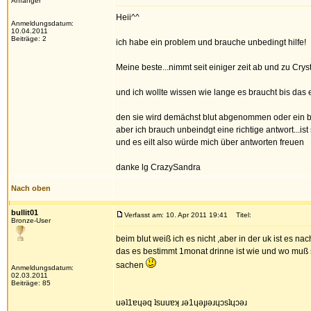
Anfänger
Heii^^
Anmeldungsdatum:
10.04.2011
Beiträge: 2
ich habe ein problem und brauche unbedingt hilfe!
Meine beste...nimmt seit einiger zeit ab und zu Cryst
und ich wollte wissen wie lange es braucht bis das 
den sie wird demächst blut abgenommen oder ein bl
aber ich brauch unbeindgt eine richtige antwort...ist 
und es eilt also würde mich über antworten freuen
danke lg CrazySandra
Nach oben
bullit01
Verfasst am: 10. Apr 2011 19:41
Titel:
Bronze-User
beim blut weiß ich es nicht ,aber in der uk ist es 
das es bestimmt 1monat drinne ist wie und wo muß 
sachen
Anmeldungsdatum:
02.03.2011
Beiträge: 85
uǝʇ1ɐɥǝq ʇsuuɐʞ ɹǝ1ɥǝɟıǝɹɥɔsʇɥɔǝɹ