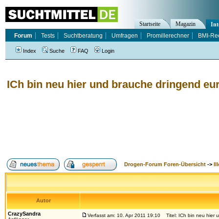
Startseite
Magazin
Int
Forum
Tests
Suchtberatung
Umfragen
Promillerechner
BMI-Re
Index
Suche
FAQ
Login
ICh bin neu hier und brauche dringend eu
Drogen-Forum Foren-Übersicht
->
Il
Autor
CrazySandra
Verfasst am: 10. Apr 2011 19:10
Titel: ICh bin neu hier 