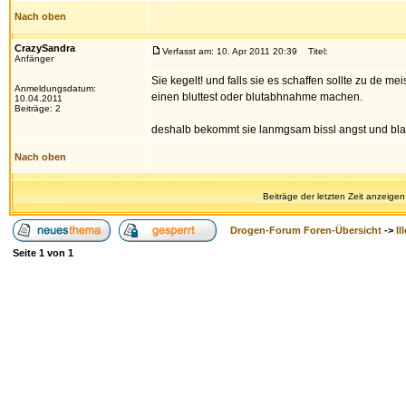
Nach oben
CrazySandra
Verfasst am: 10. Apr 2011 20:39
Titel:
Anfänger
Sie kegelt! und falls sie es schaffen sollte zu de m
Anmeldungsdatum:
einen bluttest oder blutabhnahme machen.
10.04.2011
Beiträge: 2
deshalb bekommt sie lanmgsam bissl angst und blah
Nach oben
Beiträge der letzten Zeit anzeigen
Drogen-Forum Foren-Übersicht
->
Il
Seite
1
von
1