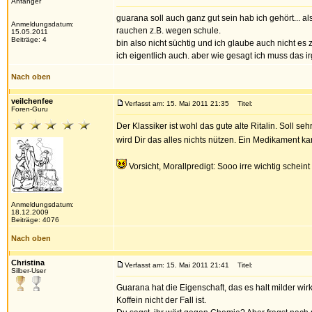
Anfänger
guarana soll auch ganz gut sein hab ich gehört... al
Anmeldungsdatum:
rauchen z.B. wegen schule.
15.05.2011
Beiträge: 4
bin also nicht süchtig und ich glaube auch nicht es
ich eigentlich auch. aber wie gesagt ich muss das 
Nach oben
veilchenfee
Verfasst am: 15. Mai 2011 21:35
Titel:
Foren-Guru
Der Klassiker ist wohl das gute alte Ritalin. Soll s
wird Dir das alles nichts nützen. Ein Medikament k
Vorsicht, Morallpredigt: Sooo irre wichtig schein
Anmeldungsdatum:
18.12.2009
Beiträge: 4076
Nach oben
Christina
Verfasst am: 15. Mai 2011 21:41
Titel:
Silber-User
Guarana hat die Eigenschaft, das es halt milder wir
Koffein nicht der Fall ist.